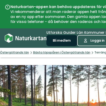
Naturkartan-appen kan behöva uppdateras för v
Vi rekommenderar att man raderar appen helt från si
av en ny app efter sommaren. Den gamla appen laddar
för vissa telefoner - då behöver den raderas och l
Utforska
Guider
Län
Kommuner
Bli medlem
Logga in
Östergötlands län
Bästa löpspåren i Östergötlands län
Terräng