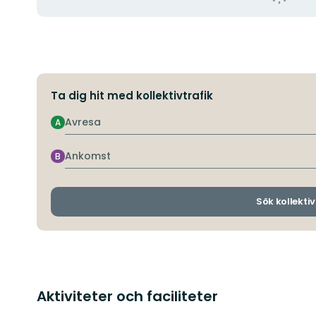
Ta dig hit med kollektivtrafik
Avresa
A
Ankomst
B
Sök kollektiv
Aktiviteter och faciliteter