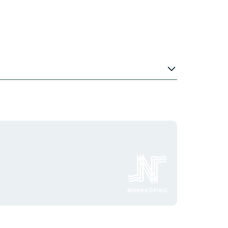
Organisationens
logotyp