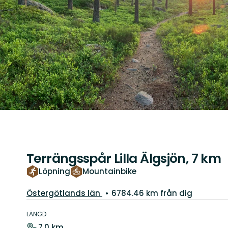
Terrängsspår Lilla Älgsjön, 7 km
Löpning
Mountainbike
Län:
Östergötlands län
6784.46 km från dig
Information
om
LÄNGD
leden
7.0 km