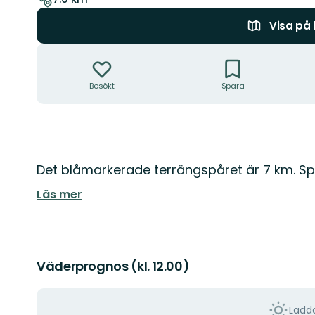
Visa på
Åtgärder
Besökt
Spara
Beskrivning
Det blåmarkerade terrängspåret är 7 km. S
Läs mer
Väderprognos (kl. 12.00)
Ladda