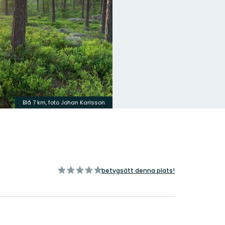
Blå 7 km, foto Johan Karlsson
av
betygsätt denna plats!
5
stjärnor