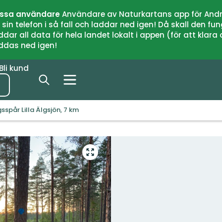
issa användare
Användare av Naturkartans app för Andr
n telefon i så fall och laddar ned igen! Då skall den fun
 all data för hela landet lokalt i appen (för att klara of
addas ned igen!
Bli kund
sspår Lilla Älgsjön, 7 km
Gå
till
helskärmsläge