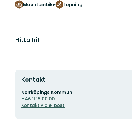
Mountainbike
Löpning
Hitta hit
Kontakt
E-
Norrköpings Kommun
postadress
+46 11 15 00 00
Kontakt via e-post