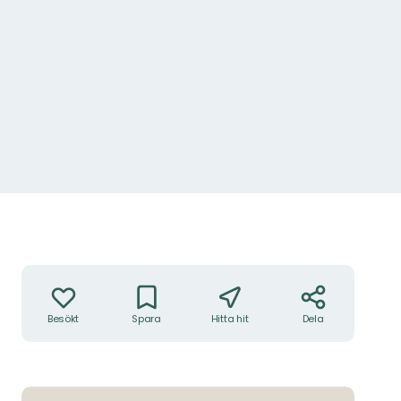
Åtgärder
Besökt
Spara
Hitta hit
Dela