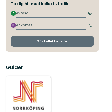
Ta dig hit med kollektivtrafik
Avresa
A
Hitta
närmaste
hållplats
Ankomst
B
Byt
avgångs-
och
ankomsthållp
Sök kollektivtrafik
Guider