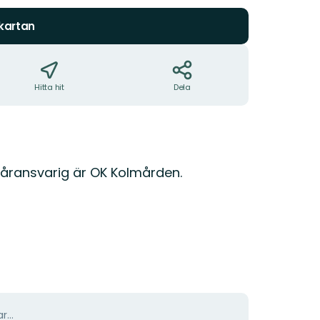
 kartan
Hitta hit
Dela
påransvarig är OK Kolmården.
r...