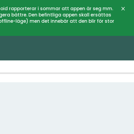
oid rapporterar i sommar att appen är seg mm.
Stän
gera bättre. Den befintliga appen skall ersättas
fline-läge) men det innebär att den blir för stor