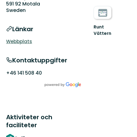
591 92 Motala
Sweden
Runt
Länkar
Vättern
Välkommen
Webbplats
till
den
fantastiska
Kontaktuppgifter
naturen
Runt
+46 141 508 40
Vät...
Aktiviteter och
faciliteter