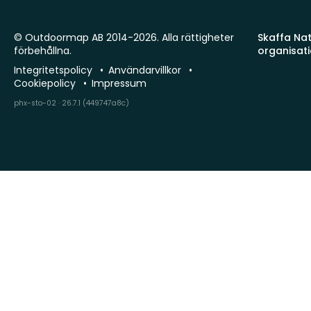
© Outdoormap AB 2014-2026. Alla rättigheter
Skaffa Natu
förbehållna.
organisat
Integritetspolicy
Användarvillkor
Cookiepolicy
Impressum
phx-sto-02 · 26.7.1 (449747a8c)