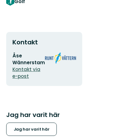
Golf
Kontakt
E-
Organisationens
Åse
postadress
logotyp
Wännerstam
Kontakt via
e-post
Jag har varit här
Jag har varit här