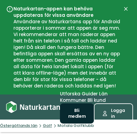
Naturkartan-appen kan behöva
Stän
uppdateras för vissa användare
Användare av Naturkartans app för Android
rapporterar i sommar att appen är seg mm.
Vi rekommenderar att man raderar appen
helt från sin telefon i så fall och laddar ned
igen! Då skall den fungera bättre. Den
befintliga appen skall ersättas av en ny app
efter sommaren. Den gamla appen laddar
all data för hela landet lokalt i appen (för
att klara offline-läge) men det innebär att
den blir för stor för vissa telefoner - då
behöver den raderas och laddas ned igen!
Utforska
Guider
Län
Kommuner
Bli kund
Bli
Logga
medlem
in
Östergötlands län
Golf
Motala Golfklubb