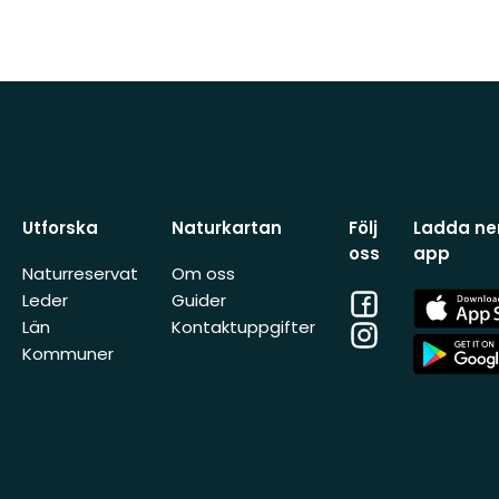
Utforska
Naturkartan
Följ
Ladda ner
oss
app
Naturreservat
Om oss
Facebook
App
Leder
Guider
Store
Län
Kontaktuppgifter
Instagram
App
Kommuner
Store