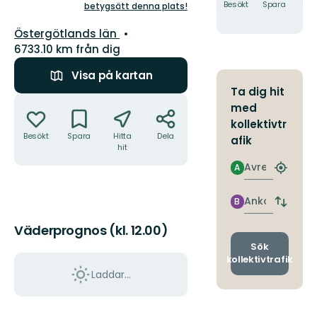
5
Besökt
Spara
Hitt
betygsätt denna plats!
hit
stjärnor
Län:
Östergötlands län
6733.10 km från dig
Visa på kartan
Ta dig hit
Åtgärder
med
kollektivtr
Besökt
Spara
Hitta
Dela
afik
hit
Avresa
A
Hitta
närmas
hållpla
Ankomst
B
Byt
avgång
Väderprognos (kl. 12.00)
och
ankomst
Sök
kollektivtrafik
Laddar...