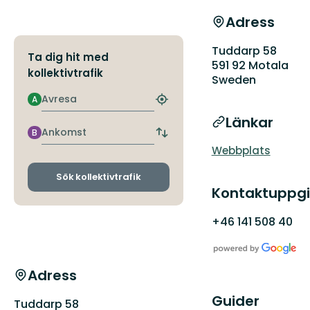
Adress
Tuddarp 58
Ta dig hit med
591 92 Motala
kollektivtrafik
Sweden
Avresa
A
Hitta
närmaste
Länkar
hållplats
Ankomst
B
Byt
Webbplats
avgångs-
och
ankomsthållplatser
Sök kollektivtrafik
Kontaktuppgi
+46 141 508 40
Adress
Guider
Tuddarp 58