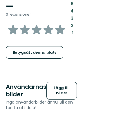
—
:
5
:
4
0 recensioner
:
3
av
:
2
:
1
5
stjärnor
Betygsätt denna plats
Användarnas
Lägg till
bilder
bilder
Inga användarbilder ännu. Bli den
första att dela!