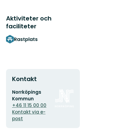
Aktiviteter och
faciliteter
Rastplats
Kontakt
E-
Organisationens
Norrköpings
postadress
logotyp
Kommun
+46 11 15 00 00
Kontakt via e-
post