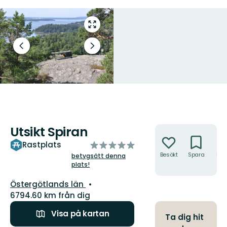
Gå
till
helskärmsläge
Föregående
Nästa
bild
bildspel
Utsikt Spiran
Åtgärder
av
Rastplats
5
Besökt
Spara
Hitt
betygsätt denna
hit
plats!
stjärnor
Län:
Östergötlands län
6794.60 km från dig
Visa på kartan
Ta dig hit