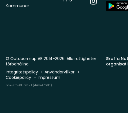
App
Kommuner
Store
© Outdoormap AB 2014-2026. Alla rättigheter
Skaffa Natu
förbehållna.
organisat
Integritetspolicy
Användarvillkor
Cookiepolicy
Impressum
phx-sto-01 · 26.7.1 (449747a8c)