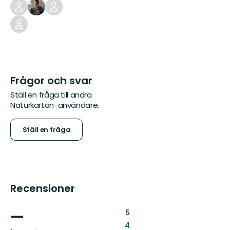
Frågor och svar
Ställ en fråga till andra
Naturkartan-användare.
Ställ en fråga
Recensioner
—
:
5
:
4