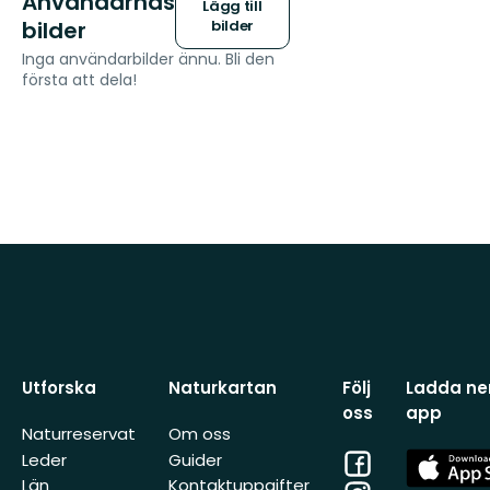
Användarnas
Lägg till
bilder
bilder
Inga användarbilder ännu. Bli den
första att dela!
Utforska
Naturkartan
Följ
Ladda ner
oss
app
Naturreservat
Om oss
Facebook
App
Leder
Guider
Store
Län
Kontaktuppgifter
Instagram