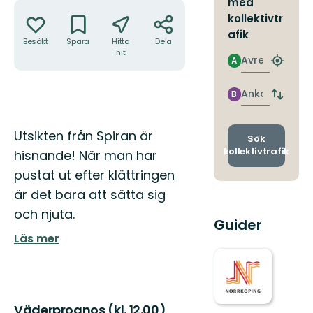
med
Åtgärder
kollektivtr
afik
Besökt
Spara
Hitta
Dela
hit
Avresa
A
Hitta
närmas
hållpla
Ankomst
B
Byt
avgång
och
Beskrivning
Utsikten från Spiran är
ankomst
Sök
kollektivtrafik
hisnande! När man har
pustat ut efter klättringen
är det bara att sätta sig
och njuta.
Guider
Läs mer
Väderprognos (kl. 12.00)