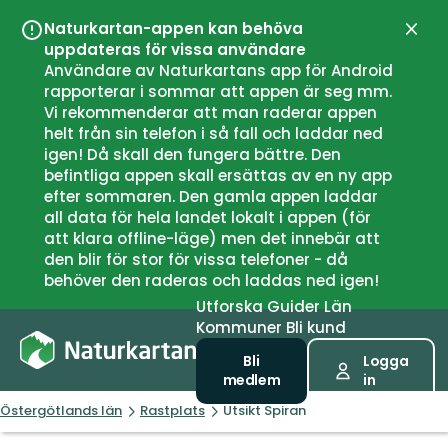
Naturkartan-appen kan behöva
Stän
uppdateras för vissa användare
Användare av Naturkartans app för Android
rapporterar i sommar att appen är seg mm.
Vi rekommenderar att man raderar appen
helt från sin telefon i så fall och laddar ned
igen! Då skall den fungera bättre. Den
befintliga appen skall ersättas av en ny app
efter sommaren. Den gamla appen laddar
all data för hela landet lokalt i appen (för
att klara offline-läge) men det innebär att
den blir för stor för vissa telefoner - då
behöver den raderas och laddas ned igen!
Utforska
Guider
Län
Kommuner
Bli kund
Bli
Logga
medlem
in
Östergötlands län
Rastplats
Utsikt Spiran