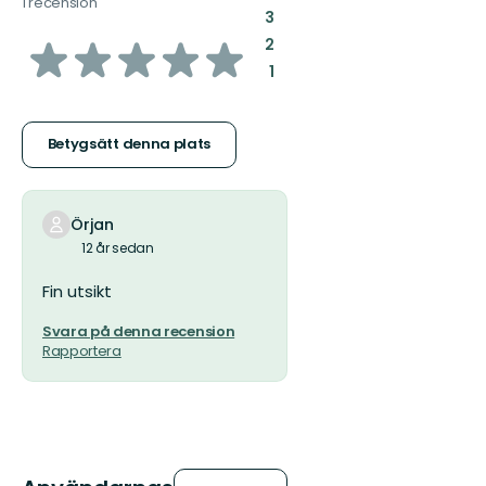
1 recension
:
3
av
:
2
:
1
5
stjärnor
Betygsätt denna plats
Örjan
12 år sedan
Fin utsikt
Svara på denna recension
Rapportera