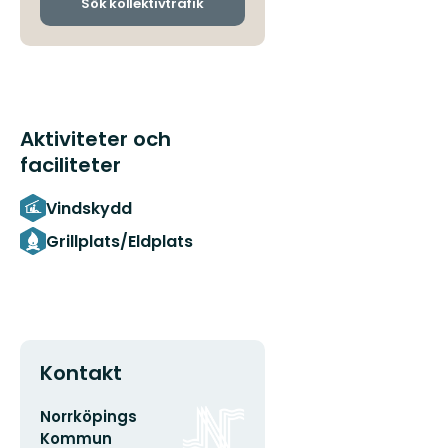
ankomsthållplatser
Sök kollektivtrafik
Aktiviteter och
faciliteter
Vindskydd
Grillplats/Eldplats
Kontakt
E-
Organisationens
Norrköpings
postadress
logotyp
Kommun