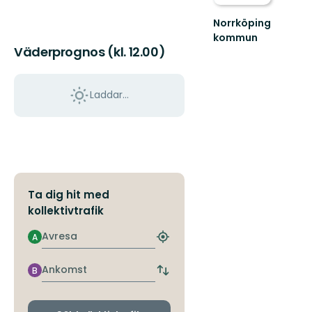
Norrköping
kommun
Upplev
Väderprognos (kl. 12.00)
det
bästa
av
Laddar...
Norrköpings
vackra
natur!
Ta dig hit med
kollektivtrafik
Avresa
A
Hitta
närmaste
hållplats
Ankomst
B
Byt
avgångs-
och