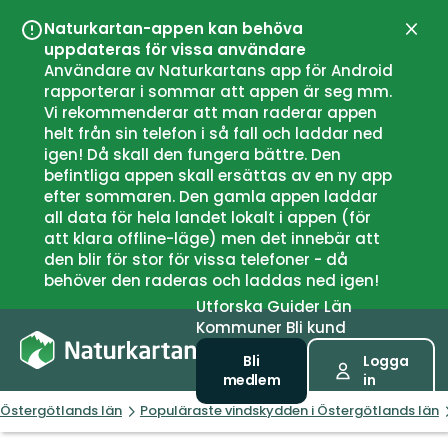
Naturkartan-appen kan behöva
Stän
uppdateras för vissa användare
Användare av Naturkartans app för Android
rapporterar i sommar att appen är seg mm.
Vi rekommenderar att man raderar appen
helt från sin telefon i så fall och laddar ned
igen! Då skall den fungera bättre. Den
befintliga appen skall ersättas av en ny app
efter sommaren. Den gamla appen laddar
all data för hela landet lokalt i appen (för
att klara offline-läge) men det innebär att
den blir för stor för vissa telefoner - då
behöver den raderas och laddas ned igen!
Utforska
Guider
Län
Kommuner
Bli kund
Bli
Logga
medlem
in
Östergötlands län
Populäraste vindskydden i Östergötlands län