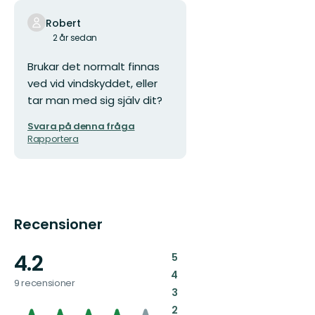
Robert
2 år sedan
Brukar det normalt finnas
ved vid vindskyddet, eller
tar man med sig själv dit?
Svara på denna fråga
Rapportera
Recensioner
4.2
:
5
:
4
9 recensioner
:
3
:
2