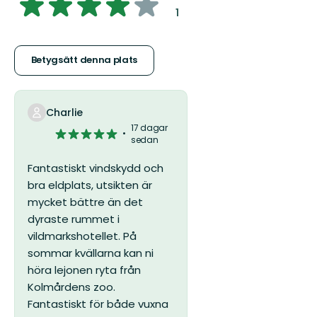
4.249550244153173
:
1
av
5
Betygsätt denna plats
stjärnor
Charlie
17 dagar
5
sedan
av
5
Fantastiskt vindskydd och
stjärnor
bra eldplats, utsikten är
mycket bättre än det
dyraste rummet i
vildmarkshotellet. På
sommar kvällarna kan ni
höra lejonen ryta från
Kolmårdens zoo.
Fantastiskt för både vuxna