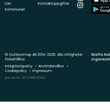
Store
Län
Kontaktuppgifter
Instagram
App
Kommuner
Store
© Outdoormap AB 2014-2026. Alla rättigheter
Skaffa Natu
förbehållna.
organisat
Integritetspolicy
Användarvillkor
Cookiepolicy
Impressum
phx-sto-02 · 26.7.1 (449747a8c)