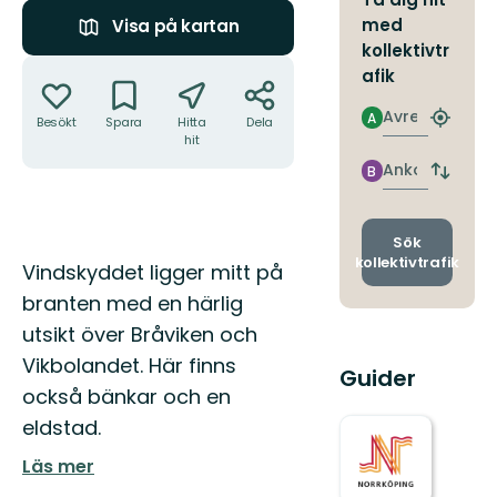
med
Visa på kartan
kollektivtr
Åtgärder
afik
Avresa
A
Besökt
Spara
Hitta
Dela
Hitta
hit
närmas
hållpla
Ankomst
B
Byt
avgång
och
ankomst
Sök
kollektivtrafik
Beskrivning
Vindskyddet ligger mitt på
branten med en härlig
utsikt över Bråviken och
Vikbolandet. Här finns
Guider
också bänkar och en
eldstad.
Läs mer