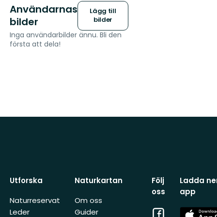
Användarnas
Lägg till
bilder
bilder
Inga användarbilder ännu. Bli den
första att dela!
Utforska
Naturkartan
Följ
Ladda ner
oss
app
Naturreservat
Om oss
Facebook
App
Leder
Guider