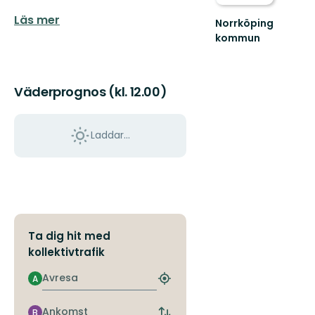
Läs mer
Norrköping
kommun
Upplev
det
bästa
Väderprognos (kl. 12.00)
av
Norrköpings
vackra
natur!
Laddar...
Ta dig hit med
kollektivtrafik
Avresa
A
Hitta
närmaste
hållplats
Ankomst
B