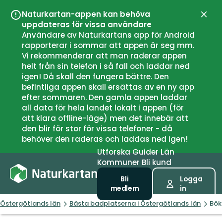
Naturkartan-appen kan behöva
Stän
uppdateras för vissa användare
Användare av Naturkartans app för Android
rapporterar i sommar att appen är seg mm.
Vi rekommenderar att man raderar appen
helt från sin telefon i så fall och laddar ned
igen! Då skall den fungera bättre. Den
befintliga appen skall ersättas av en ny app
efter sommaren. Den gamla appen laddar
all data för hela landet lokalt i appen (för
att klara offline-läge) men det innebär att
den blir för stor för vissa telefoner - då
behöver den raderas och laddas ned igen!
Utforska
Guider
Län
Kommuner
Bli kund
Bli
Logga
medlem
in
Östergötlands län
Bästa badplatserna i Östergötlands län
Bök