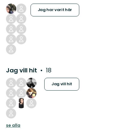
Jag har varit här
Jag vill hit
18
Jag vill hit
se alla