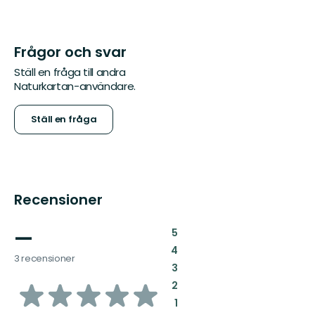
Frågor och svar
Ställ en fråga till andra
Naturkartan-användare.
Ställ en fråga
Recensioner
—
:
5
:
4
3 recensioner
:
3
av
:
2
:
1