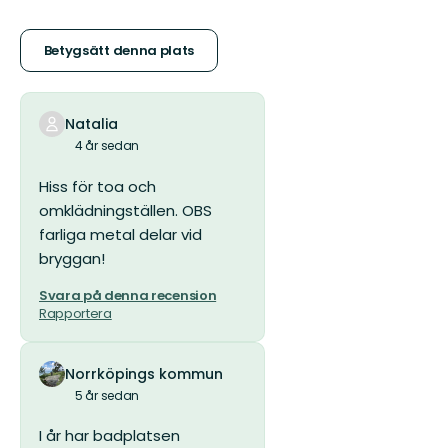
5
stjärnor
Betygsätt denna plats
Natalia
4 år sedan
Hiss för toa och
omklädningställen. OBS
farliga metal delar vid
bryggan!
Svara på denna recension
Rapportera
Norrköpings kommun
5 år sedan
I år har badplatsen