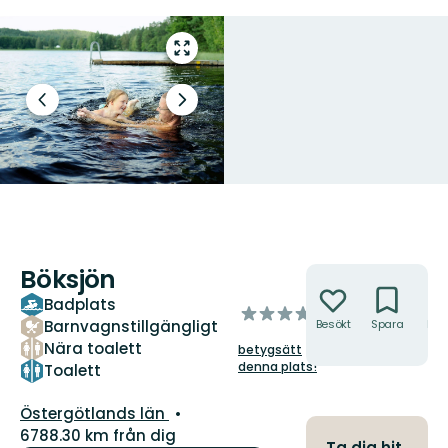
Gå
till
helskärmsläge
Föregående
Nästa
bild
bildspel
Böksjön
Åtgärder
Badplats
av
Barnvagnstillgängligt
Besökt
Spara
Hitt
5
hit
Nära toalett
betygsätt
stjärnor
denna plats!
Toalett
Län:
Östergötlands län
6788.30 km från dig
Ta dig hit