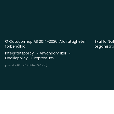
© Outdoormap AB 2014-2026. Alla rättigheter
Skaffa Natu
förbehållna.
organisat
Integritetspolicy
Användarvillkor
Cookiepolicy
Impressum
phx-sto-02 · 26.7.1 (449747a8c)