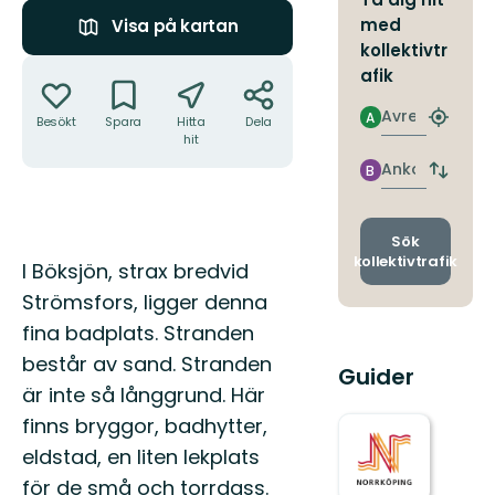
med
Visa på kartan
kollektivtr
Åtgärder
afik
Avresa
A
Besökt
Spara
Hitta
Dela
Hitta
hit
närmas
hållpla
Ankomst
B
Byt
avgång
och
ankomst
Sök
kollektivtrafik
Beskrivning
I Böksjön, strax bredvid
Strömsfors, ligger denna
fina badplats. Stranden
består av sand. Stranden
Guider
är inte så långgrund. Här
finns bryggor, badhytter,
eldstad, en liten lekplats
för de små och torrdass.