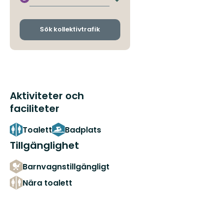
Byt
avgångs-
och
ankomsthållplatser
Sök kollektivtrafik
Aktiviteter och
faciliteter
Toalett
Badplats
Tillgänglighet
Barnvagnstillgängligt
Nära toalett