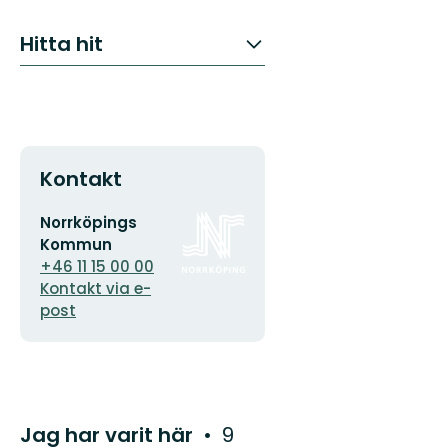
Hitta hit
Kontakt
E-
Organisationens
Norrköpings
postadress
logotyp
Kommun
+46 11 15 00 00
Kontakt via e-
post
Jag har varit här
9