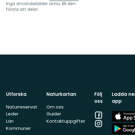
Inga användarbilder ännu. Bli den
första att dela!
Utforska
Naturkartan
Följ
Ladda ner
oss
app
Naturreservat
Om oss
Facebook
App
Leder
Guider
Store
Län
Kontaktuppgifter
Instagram
App
Kommuner
Store