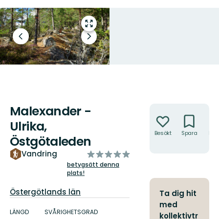
Gå
till
Föregående
Nästa
helskärmsläge
bild
bildspel
Malexander -
Åtgärder
Ulrika,
Besökt
Spara
Hitt
Östgötaleden
hit
av
Vandring
5
betygsätt denna
plats!
stjärnor
Län:
Östergötlands län
Ta dig hit
Information
med
om
LÄNGD
SVÅRIGHETSGRAD
kollektivtr