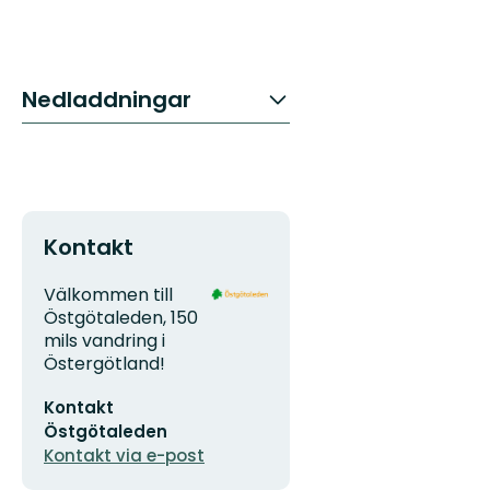
Nedladdningar
Kontakt
Adress
Organisationens
Välkommen till
logotyp
Östgötaleden, 150
mils vandring i
Östergötland!
E-
Kontakt
postadress
Östgötaleden
Kontakt via e-post