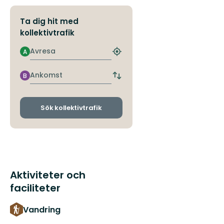
Ta dig hit med
kollektivtrafik
Avresa
A
Hitta
närmaste
hållplats
Ankomst
B
Byt
avgångs-
och
ankomsthållplatser
Sök kollektivtrafik
Aktiviteter och
faciliteter
Vandring