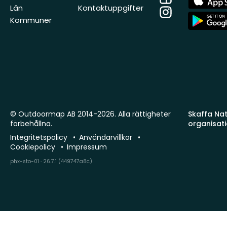
Store
Län
Kontaktuppgifter
Instagram
App
Kommuner
Store
© Outdoormap AB 2014-2026. Alla rättigheter
Skaffa Natu
förbehållna.
organisat
Integritetspolicy
Användarvillkor
Cookiepolicy
Impressum
phx-sto-01 · 26.7.1 (449747a8c)