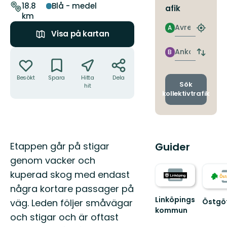
leden
18.8
Blå - medel
afik
km
Avresa
A
Hitta
Visa på kartan
närmas
hållpla
Åtgärder
Ankomst
B
Byt
avgång
och
Besökt
Spara
Hitta
Dela
ankomst
Sök
hit
kollektivtrafik
Beskrivning
Guider
Etappen går på stigar
genom vacker och
kuperad skog med endast
några kortare passager på
Linköpings
väg. Leden följer småvägar
Östgö
kommun
Välko
och stigar och är oftast
till