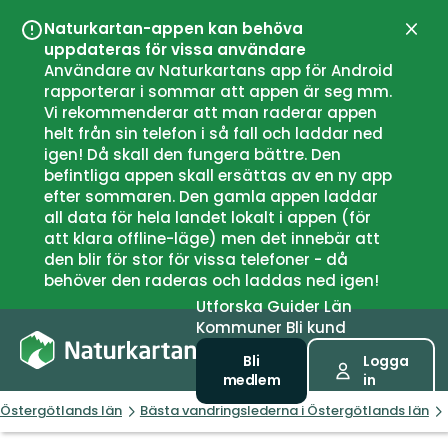
Naturkartan-appen kan behöva
Stän
uppdateras för vissa användare
Användare av Naturkartans app för Android
rapporterar i sommar att appen är seg mm.
Vi rekommenderar att man raderar appen
helt från sin telefon i så fall och laddar ned
igen! Då skall den fungera bättre. Den
befintliga appen skall ersättas av en ny app
efter sommaren. Den gamla appen laddar
all data för hela landet lokalt i appen (för
att klara offline-läge) men det innebär att
den blir för stor för vissa telefoner - då
behöver den raderas och laddas ned igen!
Utforska
Guider
Län
Kommuner
Bli kund
Bli
Logga
medlem
in
Östergötlands län
Bästa vandringslederna i Östergötlands län