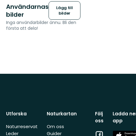
Användarnas
Lägg till
bilder
bilder
Inga användarbilder ännu. Bli den
första att dela!
Utforska
Naturkartan
Följ
Ladda ner
oss
app
Naturreservat
Om oss
Facebook
App
Leder
Guider