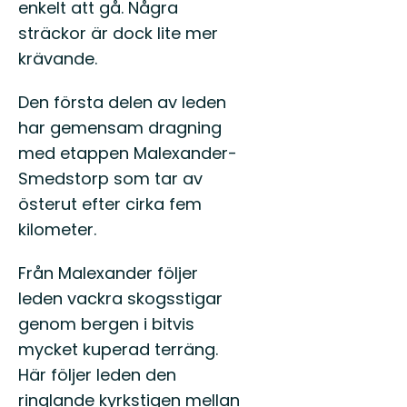
enkelt att gå. Några
Östgöt
150
sträckor är dock lite mer
mils
krävande.
vandri
...
Den första delen av leden
har gemensam dragning
med etappen Malexander-
Smedstorp som tar av
österut efter cirka fem
kilometer.
Från Malexander följer
leden vackra skogsstigar
genom bergen i bitvis
mycket kuperad terräng.
Här följer leden den
ringlande kyrkstigen mellan