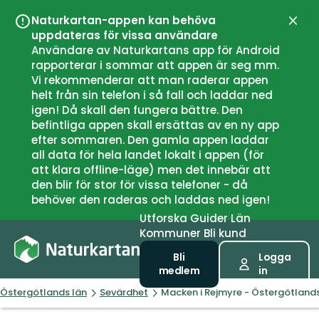
Naturkartan-appen kan behöva
Stän
uppdateras för vissa användare
Användare av Naturkartans app för Android
rapporterar i sommar att appen är seg mm.
Vi rekommenderar att man raderar appen
helt från sin telefon i så fall och laddar ned
igen! Då skall den fungera bättre. Den
befintliga appen skall ersättas av en ny app
efter sommaren. Den gamla appen laddar
all data för hela landet lokalt i appen (för
att klara offline-läge) men det innebär att
den blir för stor för vissa telefoner - då
behöver den raderas och laddas ned igen!
Utforska
Guider
Län
Kommuner
Bli kund
Bli
Logga
medlem
in
Östergötlands län
Sevärdhet
Macken i Rejmyre - Östergötlan