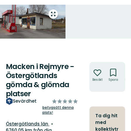
Gå
till
helskärmsläge
Macken i Rejmyre -
Åtgärder
Östergötlands
Besökt
Spara
Hitt
gömda & glömda
hit
platser
av
Sevärdhet
5
betygsätt denna
plats!
stjärnor
Ta dig hit
med
Län:
Östergötlands län
kollektivtr
6760.05 km från dig