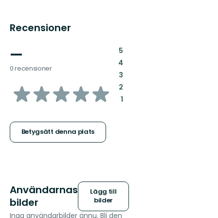
Recensioner
—
:
5
:
4
0 recensioner
:
3
av
:
2
:
1
5
stjärnor
Betygsätt denna plats
Användarnas
Lägg till
bilder
bilder
Inga användarbilder ännu. Bli den