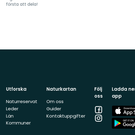
första att dela!
Utforska
Naturkartan
Följ
Ladda ner
oss
app
Naturreservat
Om oss
Facebook
App
Leder
Guider
Store
Län
Kontaktuppgifter
Instagram
App
Kommuner
Store