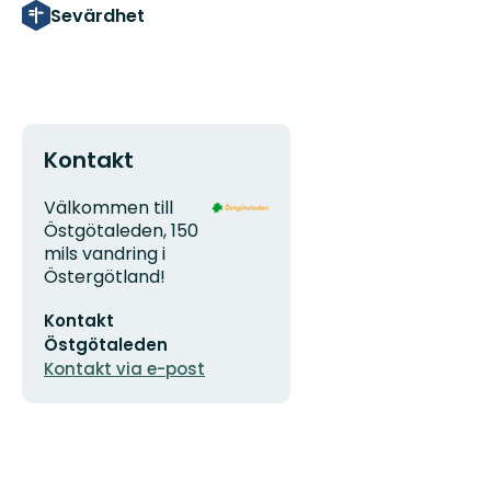
Sevärdhet
Kontakt
Adress
Organisationens
Välkommen till
logotyp
Östgötaleden, 150
mils vandring i
Östergötland!
E-
Kontakt
postadress
Östgötaleden
Kontakt via e-post