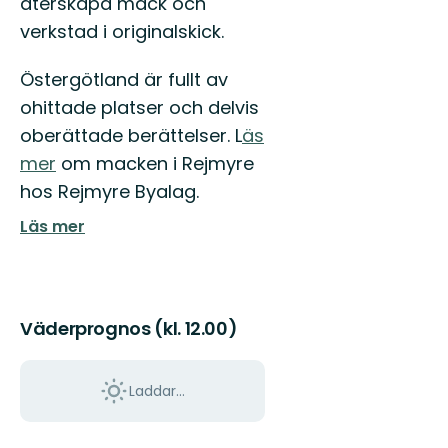
återskapa mack och
Östgötaleden,
150
verkstad i originalskick.
mils
vandring
Östergötland är fullt av
...
ohittade platser och delvis
oberättade berättelser. L
äs
mer
om macken i Rejmyre
hos Rejmyre Byalag.
Läs mer
Väderprognos (kl. 12.00)
Laddar...