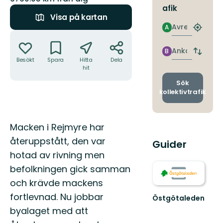
afik
Visa på kartan
Avresa
A
Hitta
Åtgärder
närmas
hållpla
Ankomst
B
Byt
Besökt
Spara
Hitta
Dela
avgång
hit
och
ankomst
Sök
kollektivtrafik
Beskrivning
Macken i Rejmyre har
återuppstått, den var
Guider
hotad av rivning men
befolkningen gick samman
och krävde mackens
fortlevnad. Nu jobbar
Östgötaleden
Välkommen
byalaget med att
till