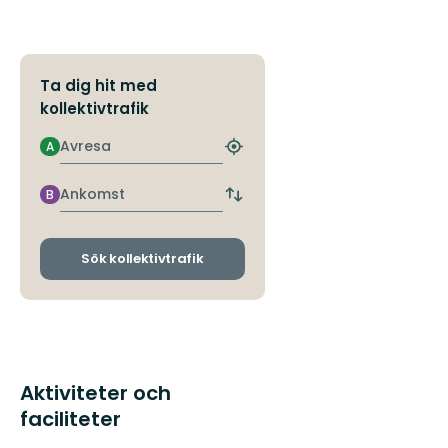
Ta dig hit med
kollektivtrafik
Avresa
A
Hitta
närmaste
hållplats
Ankomst
B
Byt
avgångs-
och
ankomsthållplatser
Sök kollektivtrafik
Aktiviteter och
faciliteter