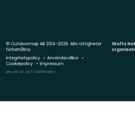
© Outdoormap AB 2014-2026. Alla rättigheter
Skaffa Natu
förbehållna.
organisat
Integritetspolicy
Användarvillkor
Cookiepolicy
Impressum
phx-sto-01 · 26.7.1 (449747a8c)