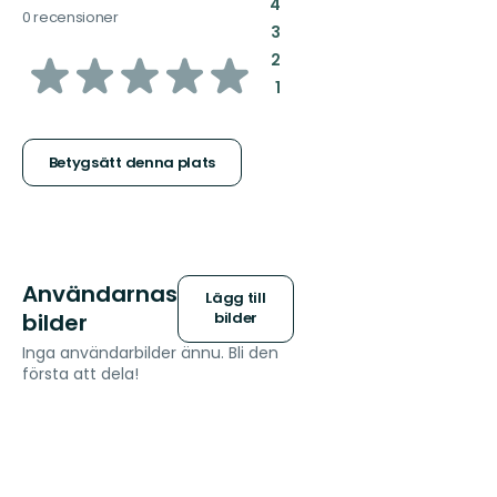
:
4
0 recensioner
:
3
av
:
2
:
1
5
stjärnor
Betygsätt denna plats
Användarnas
Lägg till
bilder
bilder
Inga användarbilder ännu. Bli den
första att dela!