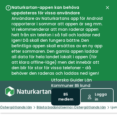
Naturkartan-appen kan behöva
Stän
uppdateras för vissa användare
Användare av Naturkartans app för Android
rapporterar i sommar att appen är seg mm.
Vi rekommenderar att man raderar appen
helt från sin telefon i så fall och laddar ned
igen! Då skall den fungera bättre. Den
befintliga appen skall ersättas av en ny app
efter sommaren. Den gamla appen laddar
all data för hela landet lokalt i appen (för
att klara offline-läge) men det innebär att
den blir för stor för vissa telefoner - då
behöver den raderas och laddas ned igen!
Utforska
Guider
Län
Kommuner
Bli kund
Bli
Logga
medlem
in
Östergötlands län
Bästa badplatserna i Östergötlands län
Lju