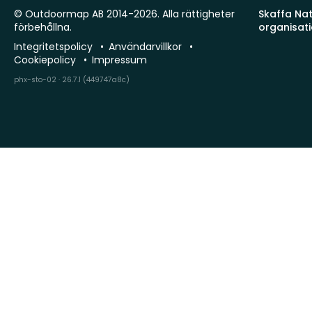
© Outdoormap AB 2014-2026. Alla rättigheter
Skaffa Natu
förbehållna.
organisat
Integritetspolicy
Användarvillkor
Cookiepolicy
Impressum
phx-sto-02 · 26.7.1 (449747a8c)