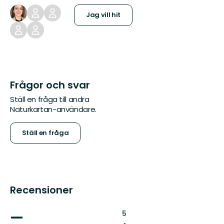
Jag vill hit
Frågor och svar
Ställ en fråga till andra
Naturkartan-användare.
Ställ en fråga
Recensioner
—
:
5