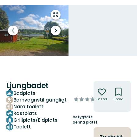
Gå
till
helskärmsläge
Föregående
Nästa
bild
bildspel
Ljungbadet
Åtgärder
Badplats
av
Barnvagnstillgängligt
Besökt
Spara
Hitt
hit
5
Nära toalett
stjärnor
Rastplats
betygsätt
Grillplats/Eldplats
denna plats!
Toalett
Ta dig hit