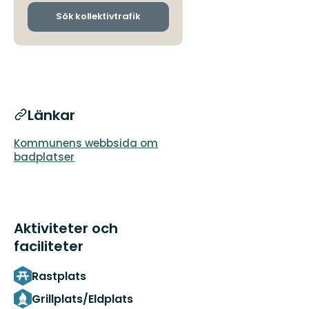
och
ankomsthållplatser
Sök kollektivtrafik
Länkar
Kommunens webbsida om
badplatser
Aktiviteter och
faciliteter
Rastplats
Grillplats/Eldplats