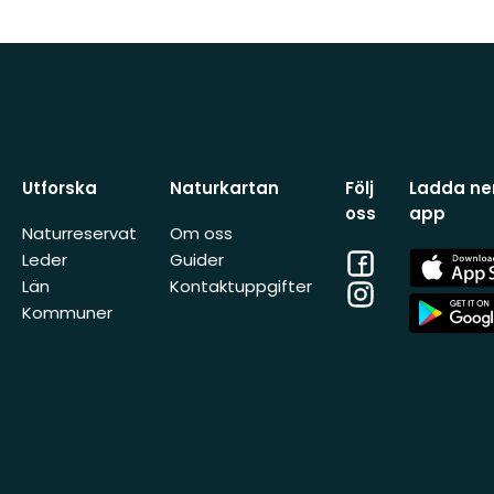
Utforska
Naturkartan
Följ
Ladda ner
oss
app
Naturreservat
Om oss
Facebook
App
Leder
Guider
Store
Län
Kontaktuppgifter
Instagram
App
Kommuner
Store