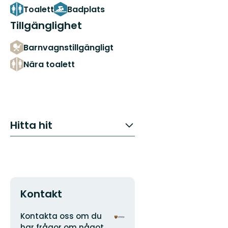
Toalett
Badplats
Tillgänglighet
Barnvagnstillgängligt
Nära toalett
Hitta hit
Kontakt
Adress
Organisationens
Kontakta oss om du
logotyp
har frågor om något