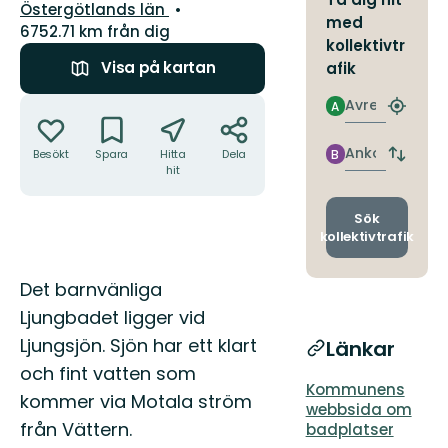
Län:
Östergötlands län
med
6752.71 km från dig
kollektivtr
Visa på kartan
afik
Åtgärder
Avresa
A
Hitta
närmas
hållpla
Ankomst
Besökt
Spara
Hitta
Dela
B
Byt
hit
avgång
och
ankomst
Sök
kollektivtrafik
Beskrivning
Det barnvänliga
Ljungbadet ligger vid
Ljungsjön. Sjön har ett klart
Länkar
och fint vatten som
Kommunens
kommer via Motala ström
webbsida om
från Vättern.
badplatser