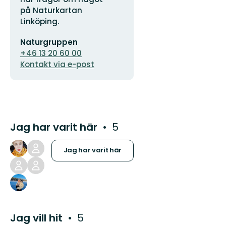
på Naturkartan
Linköping.
E-
Naturgruppen
postadress
+46 13 20 60 00
Kontakt via e-post
Jag har varit här
5
Jag har varit här
Jag vill hit
5