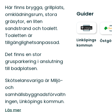
Här finns brygga, grillplats,
Guider
omklädningsrum, stora
gräsytor, en liten
sandstrand och toalett.
Toaletten är
Linköpings
Östgö
tillgänglighetsanpassad.
kommun
Välko
till
Det finns en stor
Östgöt
150
grusparkering i anslutning
mils
till badplatsen.
vandri
...
Skötselansvariga är Miljö-
och
samhällsbyggnadsförvaltn
ingen, Linköpings kommun.
Läs mer