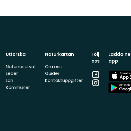
Utforska
Naturkartan
Följ
Ladda ner
oss
app
Naturreservat
Om oss
Facebook
App
Leder
Guider
Store
Län
Kontaktuppgifter
Instagram
App
Kommuner
Store