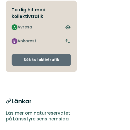
Ta dig hit med
kollektivtrafik
Avresa
A
Hitta
närmaste
hållplats
Ankomst
B
Byt
avgångs-
och
ankomsthållplatser
Sök kollektivtrafik
Länkar
Läs mer om naturreservatet
på Länsstyrelsens hemsida