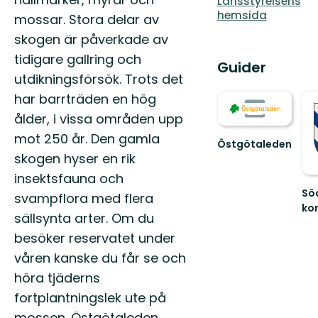
Länsstyrelsens
hemsida
mossar. Stora delar av
skogen är påverkade av
tidigare gallring och
Guider
utdikningsförsök. Trots det
har barrträden en hög
ålder, i vissa områden upp
mot 250 år. Den gamla
Östgötaleden
skogen hyser en rik
Välkommen
till
insektsfauna och
Östgötaleden,
Sö
svampflora med flera
150
ko
mils
sällsynta arter. Om du
Vä
vandring
till
besöker reservatet under
...
Söd
våren kanske du får se och
nat
kul
höra tjäderns
oc
fortplantningslek ute på
f...
mossen. Östgötaleden