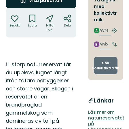
Visa på kartan
med
Åtgärder
kollektivtr
afik
Besökt
Spara
Hitta
Dela
Avresa
hit
A
Hitta
närmas
hållpla
Ankomst
B
Byt
avgång
och
ankomst
Beskrivning
Sök
I Listorp naturreservat får
kollektivtrafik
du uppleva lugnet långt
ifrån tätare bebyggelser
och större vägar. Skogen i
reservatet är en
Länkar
brandpräglad
gammelskog som
Läs mer om
naturreservatet
domineras av tall på
på
hällmarker, myrar och