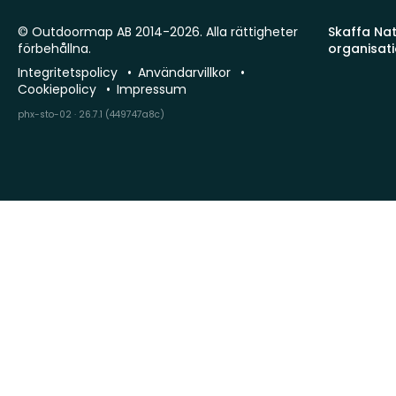
© Outdoormap AB 2014-2026. Alla rättigheter
Skaffa Natu
förbehållna.
organisat
Integritetspolicy
Användarvillkor
Cookiepolicy
Impressum
phx-sto-02 · 26.7.1 (449747a8c)