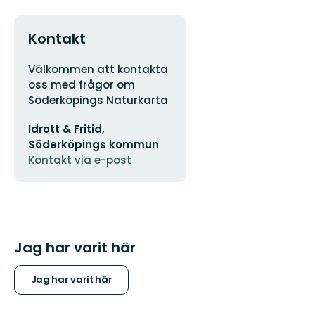
Kontakt
Adress
Välkommen att kontakta
oss med frågor om
Söderköpings Naturkarta
E-
Idrott & Fritid,
postadress
Söderköpings kommun
Kontakt via e-post
Jag har varit här
Jag har varit här