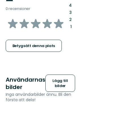
—
:
4
0 recensioner
:
3
av
:
2
:
1
5
stjärnor
Betygsätt denna plats
Användarnas
Lägg till
bilder
bilder
Inga användarbilder ännu. Bli den
första att dela!