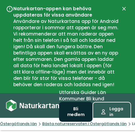
Naturkartan-appen kan behöva
Stän
uppdateras för vissa användare
Användare av Naturkartans app för Android
rapporterar i sommar att appen är seg mm.
Vi rekommenderar att man raderar appen
helt från sin telefon i så fall och laddar ned
igen! Då skall den fungera bättre. Den
befintliga appen skall ersättas av en ny app
efter sommaren. Den gamla appen laddar
all data för hela landet lokalt i appen (för
att klara offline-läge) men det innebär att
den blir för stor för vissa telefoner - då
behöver den raderas och laddas ned igen!
Utforska
Guider
Län
Kommuner
Bli kund
Bli
Logga
medlem
in
Östergötlands län
Bästa naturreservaten i Östergötlands län
L