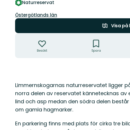
Naturreservat
Län:
Östergötlands län
Visa på
Åtgärder
Besökt
Spara
Beskrivning
Limmernskogarnas naturreservatet ligger p
norra delen av reservatet kännetecknas av 
lind och asp medan den södra delen består
om gamla hagmarker.
En parkering finns med plats för cirka tre bil