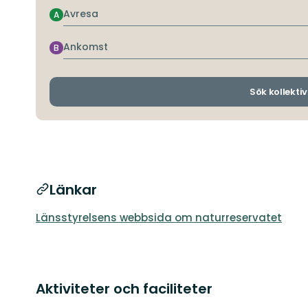
Avresa
A
Ankomst
B
Sök kollektiv
Länkar
Länsstyrelsens webbsida om naturreservatet
Aktiviteter och faciliteter