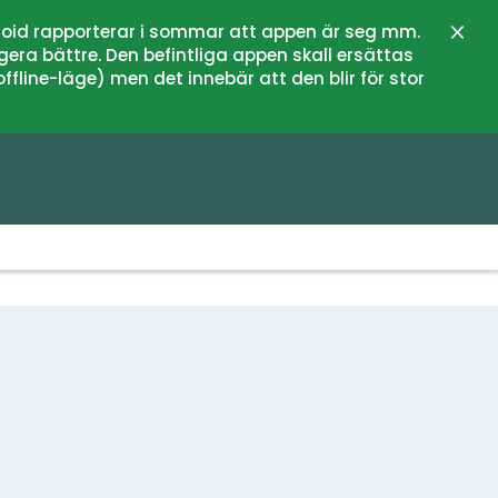
oid rapporterar i sommar att appen är seg mm.
Stän
gera bättre. Den befintliga appen skall ersättas
fline-läge) men det innebär att den blir för stor