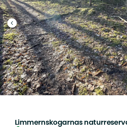
Föregående
bild
Limmernskogarnas naturreserv