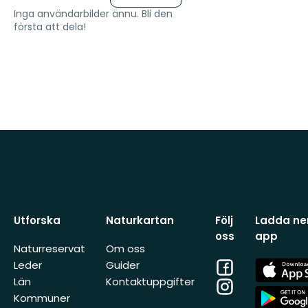
Inga användarbilder ännu. Bli den
första att dela!
Utforska
Naturkartan
Följ
Ladda ner
oss
app
Naturreservat
Om oss
Facebook
App
Leder
Guider
Store
Län
Kontaktuppgifter
Instagram
App
Kommuner
Store