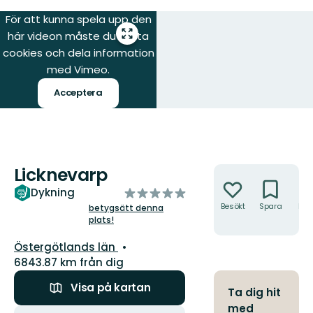
För att kunna spela upp den
här videon måste du tillåta
Gå
till
cookies och dela information
helskärmsläge
med Vimeo.
Acceptera
Licknevarp
Åtgärder
av
Dykning
5
Besökt
Spara
Hitt
betygsätt denna
hit
plats!
stjärnor
Län:
Östergötlands län
6843.87 km från dig
Visa på kartan
Ta dig hit
med
Åtgärder