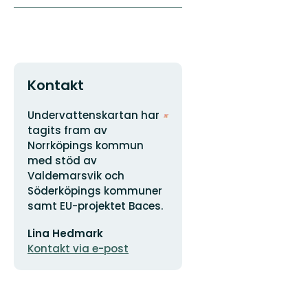
Kontakt
Adress
Organisationens
Undervattenskartan har
logotyp
tagits fram av
Norrköpings kommun
med stöd av
Valdemarsvik och
Söderköpings kommuner
samt EU-projektet Baces.
E-
Lina Hedmark
postadress
Kontakt via e-post