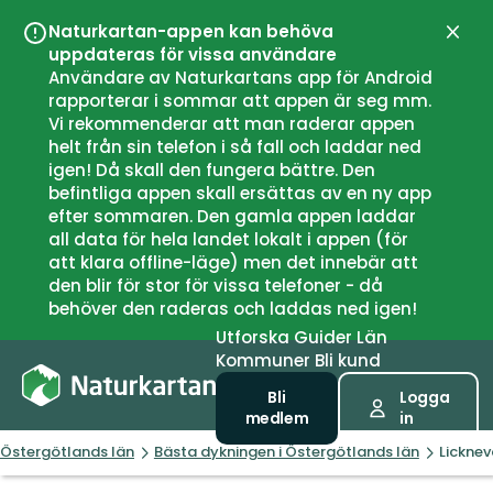
Naturkartan-appen kan behöva
Stän
uppdateras för vissa användare
Användare av Naturkartans app för Android
rapporterar i sommar att appen är seg mm.
Vi rekommenderar att man raderar appen
helt från sin telefon i så fall och laddar ned
igen! Då skall den fungera bättre. Den
befintliga appen skall ersättas av en ny app
efter sommaren. Den gamla appen laddar
all data för hela landet lokalt i appen (för
att klara offline-läge) men det innebär att
den blir för stor för vissa telefoner - då
behöver den raderas och laddas ned igen!
Utforska
Guider
Län
Kommuner
Bli kund
Bli
Logga
medlem
in
Östergötlands län
Bästa dykningen i Östergötlands län
Licknev