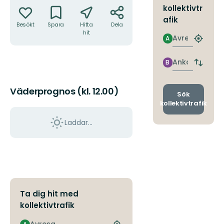
kollektivtr
afik
Besökt
Spara
Hitta
Dela
hit
Avresa
A
Hitta
närmas
hållpla
Ankomst
B
Byt
avgång
och
Väderprognos (kl. 12.00)
ankomst
Sök
kollektivtrafik
Laddar...
Ta dig hit med
kollektivtrafik