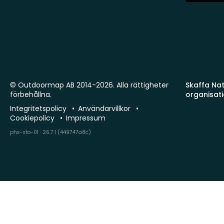
© Outdoormap AB 2014-2026. Alla rättigheter
Skaffa Natu
förbehållna.
organisat
Integritetspolicy
Användarvillkor
Cookiepolicy
Impressum
phx-sto-01 · 26.7.1 (449747a8c)