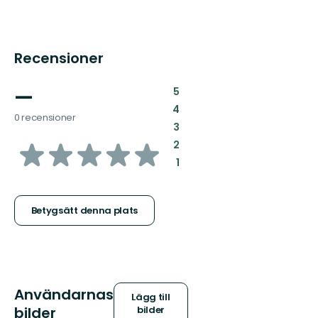
Recensioner
—
:
5
:
4
0 recensioner
:
3
av
:
2
:
1
5
stjärnor
Betygsätt denna plats
Användarnas
Lägg till
bilder
bilder