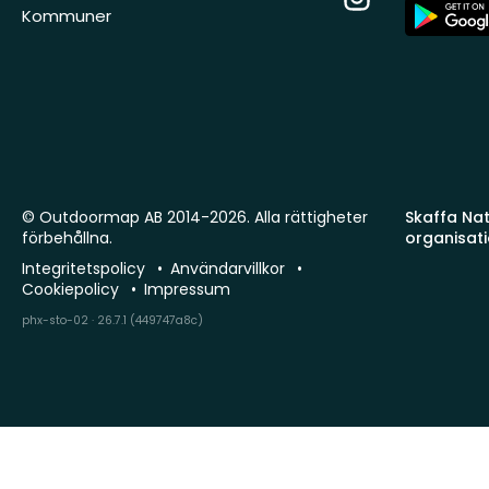
App
Kommuner
Store
© Outdoormap AB 2014-2026. Alla rättigheter
Skaffa Natu
förbehållna.
organisat
Integritetspolicy
Användarvillkor
Cookiepolicy
Impressum
phx-sto-02 · 26.7.1 (449747a8c)