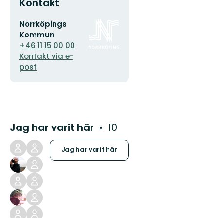
Kontakt
E-
Organisationens
Norrköpings
postadress
logotyp
Kommun
+46 11 15 00 00
Kontakt via e-
post
Jag har varit här
10
Jag har varit här