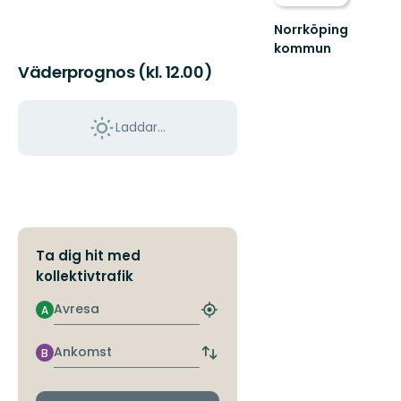
Norrköping
kommun
Upplev
Väderprognos (kl. 12.00)
det
bästa
av
Laddar...
Norrköpings
vackra
natur!
Ta dig hit med
kollektivtrafik
Avresa
A
Hitta
närmaste
hållplats
Ankomst
B
Byt
avgångs-
och