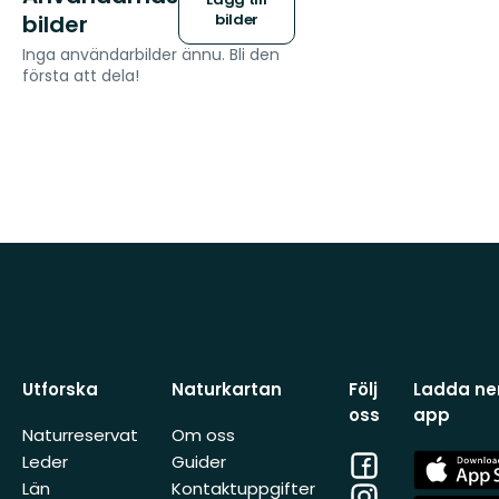
bilder
bilder
Inga användarbilder ännu. Bli den
första att dela!
Utforska
Naturkartan
Följ
Ladda ner
oss
app
Naturreservat
Om oss
Facebook
App
Leder
Guider
Store
Län
Kontaktuppgifter
Instagram