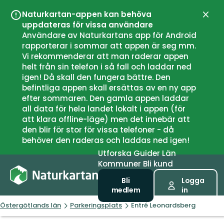
Naturkartan-appen kan behöva
Stän
uppdateras för vissa användare
Användare av Naturkartans app för Android
rapporterar i sommar att appen är seg mm.
Vi rekommenderar att man raderar appen
helt från sin telefon i så fall och laddar ned
igen! Då skall den fungera bättre. Den
befintliga appen skall ersättas av en ny app
efter sommaren. Den gamla appen laddar
all data för hela landet lokalt i appen (för
att klara offline-läge) men det innebär att
den blir för stor för vissa telefoner - då
behöver den raderas och laddas ned igen!
Utforska
Guider
Län
Kommuner
Bli kund
Bli
Logga
medlem
in
Östergötlands län
Parkeringsplats
Entré Leonardsberg