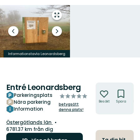
Gå
till
helskärmsläge
Föregående
Nästa
bild
bildspel
Informationstavla Leonardsberg
Entré Leonardsberg
Åtgärder
Parkeringsplats
av
Nära parkering
Besökt
Spara
Hitt
5
betygsätt
hit
stjärnor
Information
denna plats!
Län:
Östergötlands län
6781.37 km från dig
Ta dig hit