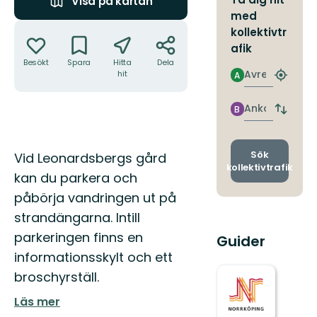
Visa på kartan
med
Åtgärder
kollektivtr
afik
Besökt
Spara
Hitta
Dela
Avresa
hit
A
Hitta
närmas
hållpla
Ankomst
B
Byt
avgång
och
ankomst
Beskrivning
Sök
Vid Leonardsbergs gård
kollektivtrafik
kan du parkera och
påbörja vandringen ut på
strandängarna. Intill
parkeringen finns en
Guider
informationsskylt och ett
broschyrställ.
Läs mer