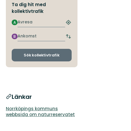
Ta dig hit med
kollektivtrafik
Avresa
A
Hitta
närmaste
hållplats
Ankomst
B
Byt
avgångs-
och
ankomsthållplatser
Sök kollektivtrafik
Länkar
Norrköpings kommuns
webbsida om naturreservatet