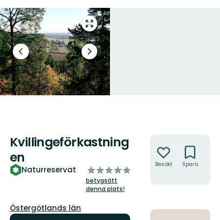
Gå
till
helskärmsläge
Föregående
Nästa
bild
bildspel
Kvillingeförkastning
Åtgärder
en
Besökt
Spara
Hitt
av
Naturreservat
hit
5
betygsätt
stjärnor
denna plats!
Län:
Östergötlands län