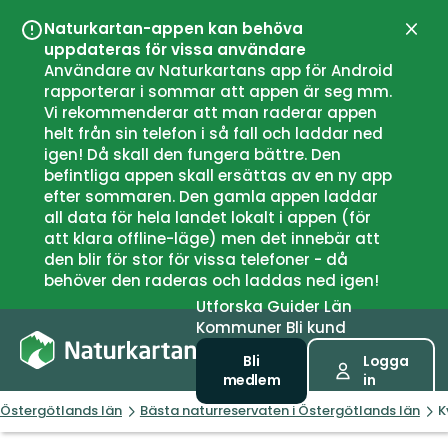
Naturkartan-appen kan behöva
Stän
uppdateras för vissa användare
Användare av Naturkartans app för Android
rapporterar i sommar att appen är seg mm.
Vi rekommenderar att man raderar appen
helt från sin telefon i så fall och laddar ned
igen! Då skall den fungera bättre. Den
befintliga appen skall ersättas av en ny app
efter sommaren. Den gamla appen laddar
all data för hela landet lokalt i appen (för
att klara offline-läge) men det innebär att
den blir för stor för vissa telefoner - då
behöver den raderas och laddas ned igen!
Utforska
Guider
Län
Kommuner
Bli kund
Bli
Logga
medlem
in
Östergötlands län
Bästa naturreservaten i Östergötlands län
K