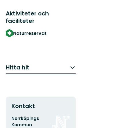
Aktiviteter och
faciliteter
Naturreservat
Hitta hit
Kontakt
E-
Organisationens
Norrköpings
postadress
logotyp
Kommun