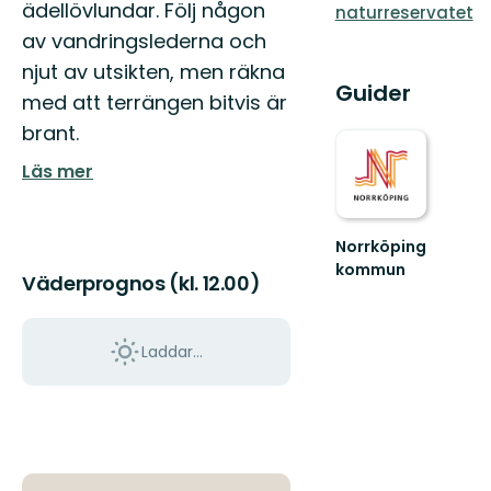
ädellövlundar. Följ någon
naturreservatet
av vandringslederna och
njut av utsikten, men räkna
Guider
med att terrängen bitvis är
brant.
Läs mer
Norrköping
kommun
Väderprognos (kl. 12.00)
Upplev
det
bästa
Laddar...
av
Norrköpings
vackra
natur!