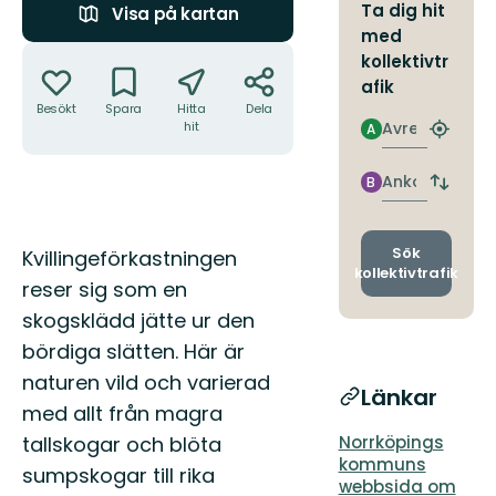
Ta dig hit
Visa på kartan
med
Åtgärder
kollektivtr
afik
Besökt
Spara
Hitta
Dela
Avresa
hit
A
Hitta
närmas
hållpla
Ankomst
B
Byt
avgång
och
ankomst
Beskrivning
Sök
Kvillingeförkastningen
kollektivtrafik
reser sig som en
skogsklädd jätte ur den
bördiga slätten. Här är
naturen vild och varierad
Länkar
med allt från magra
tallskogar och blöta
Norrköpings
kommuns
sumpskogar till rika
webbsida om