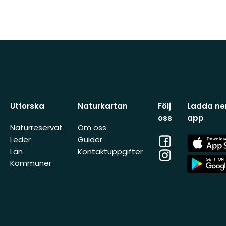
Utforska
Naturkartan
Följ
Ladda ner
oss
app
Naturreservat
Om oss
Facebook
App
Leder
Guider
Store
Län
Kontaktuppgifter
Instagram
App
Kommuner
Store