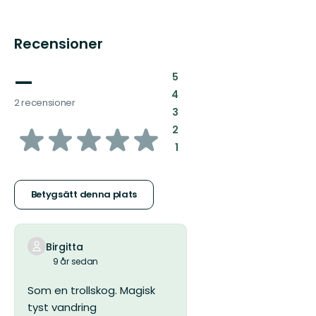
Recensioner
—
:
5
:
4
2 recensioner
:
3
av
:
2
:
1
5
stjärnor
Betygsätt denna plats
Birgitta
9 år sedan
Som en trollskog. Magisk
tyst vandring