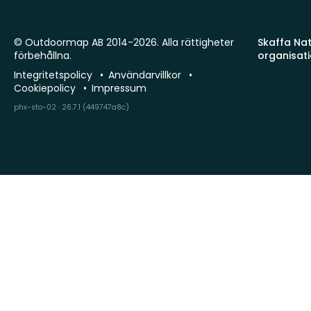
© Outdoormap AB 2014-2026. Alla rättigheter
Skaffa Natu
förbehållna.
organisat
Integritetspolicy
Användarvillkor
Cookiepolicy
Impressum
phx-sto-02 · 26.7.1 (449747a8c)