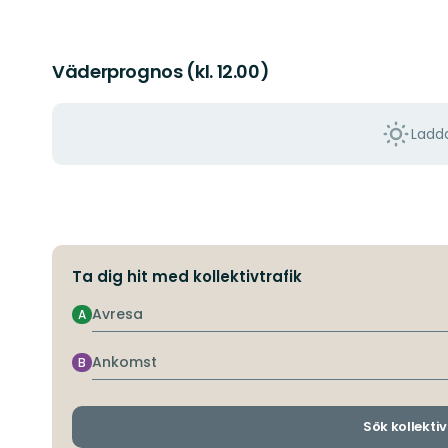
Väderprognos (kl. 12.00)
Ladda
Ta dig hit med kollektivtrafik
Avresa
A
Ankomst
B
Sök kollektiv