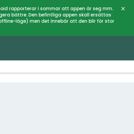
oid rapporterar i sommar att appen är seg mm.
Stän
gera bättre. Den befintliga appen skall ersättas
fline-läge) men det innebär att den blir för stor