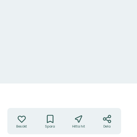
Åtgärder
Besökt
Spara
Hitta hit
Dela