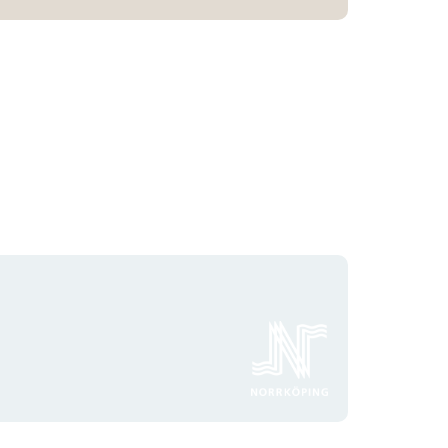
Organisationens
logotyp