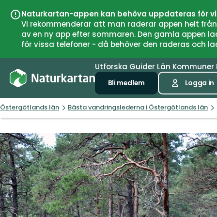
Naturkartan-appen kan behöva uppdateras för v
Vi rekommenderar att man raderar appen helt från si
av en ny app efter sommaren. Den gamla appen laddar
för vissa telefoner - då behöver den raderas och l
Utforska
Guider
Län
Kommuner
Bli medlem
Logga in
Östergötlands län
Bästa vandringslederna i Östergötlands län