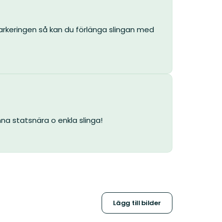
 markeringen så kan du förlänga slingan med
a statsnära o enkla slinga!
Lägg till bilder