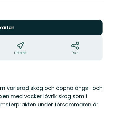
 kartan
Hitta hit
Dela
nom varierad skog och öppna ängs- och
uxen med vacker lövrik skog som i
lomsterprakten under försommaren är