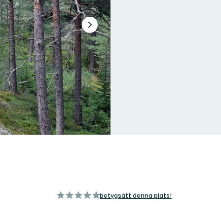
Nästa
bildspel
av
betygsätt denna plats!
5
stjärnor