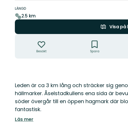
Information
om
LÄNGD
leden
2.5 km
Visa på
Åtgärder
Besökt
Spara
Beskrivning
Leden är ca 3 km lång och sträcker sig ge
hällmarker. Åselstadkullens ena sida är bev
söder övergår till en öppen hagmark där b
fantastisk.
Läs mer