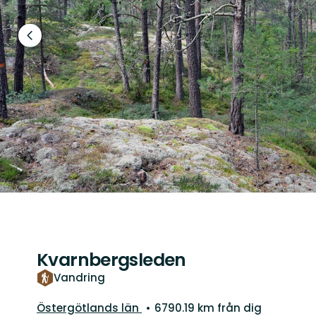
Föregående
bild
Kvarnbergsleden
Vandring
Län:
Östergötlands län
6790.19 km från dig