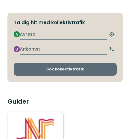
Ta dig hit med kollektivtrafik
Avresa
A
Hitta
närmaste
hållplats
Ankomst
B
Byt
avgångs-
och
ankomsthållp
Sök kollektivtrafik
Guider