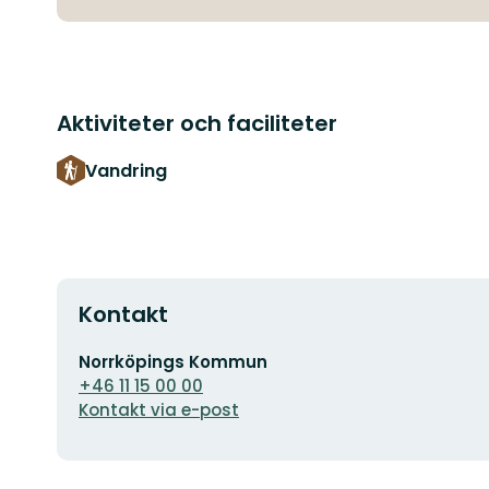
Aktiviteter och faciliteter
Vandring
Kontakt
E-
Norrköpings Kommun
postadress
+46 11 15 00 00
Kontakt via e-post