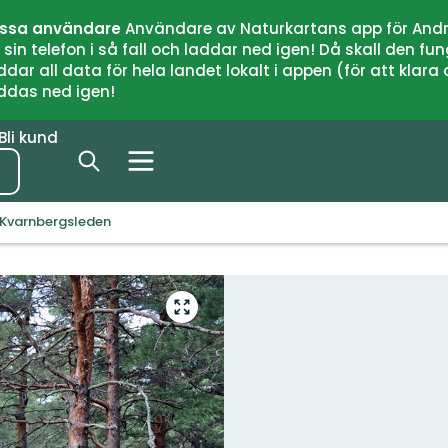
issa användare
Användare av Naturkartans app för Andr
n telefon i så fall och laddar ned igen! Då skall den fun
 all data för hela landet lokalt i appen (för att klara of
addas ned igen!
Bli kund
Kvarnbergsleden
Gå
till
helskärmsläge