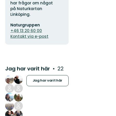
logotyp
har frågor om något
på Naturkartan
Linköping.
E-
Naturgruppen
postadress
+46 13 20 60 00
Kontakt via e-post
Jag har varit här
22
Jag har varit här