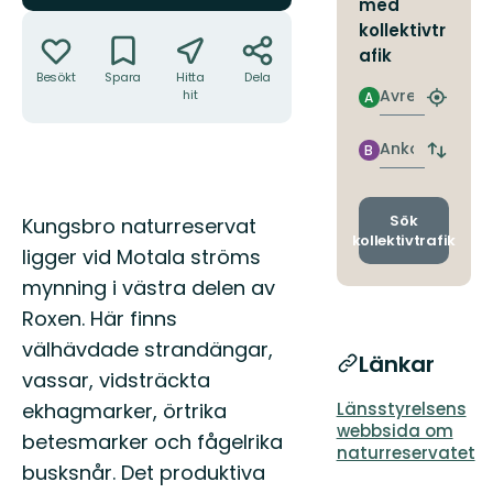
med
Åtgärder
kollektivtr
afik
Besökt
Spara
Hitta
Dela
Avresa
hit
A
Hitta
närmas
hållpla
Ankomst
B
Byt
avgång
och
ankomst
Beskrivning
Sök
Kungsbro naturreservat
kollektivtrafik
ligger vid Motala ströms
mynning i västra delen av
Roxen. Här finns
välhävdade strandängar,
Länkar
vassar, vidsträckta
ekhagmarker, örtrika
Länsstyrelsens
webbsida om
betesmarker och fågelrika
naturreservatet
busksnår. Det produktiva