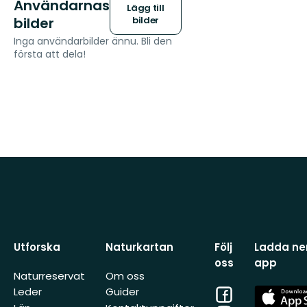
Användarnas
Lägg till
bilder
bilder
Inga användarbilder ännu. Bli den
första att dela!
Utforska
Naturkartan
Följ
Ladda ner
oss
app
Naturreservat
Om oss
Facebook
App
Leder
Guider
Store