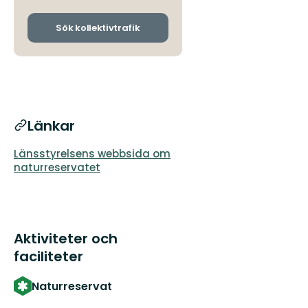
avgångs-
och
ankomsthållplatser
Sök kollektivtrafik
Länkar
Länsstyrelsens webbsida om
naturreservatet
Aktiviteter och
faciliteter
Naturreservat