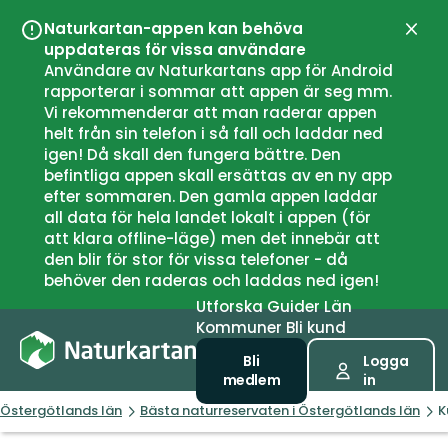
Naturkartan-appen kan behöva
Stän
uppdateras för vissa användare
Användare av Naturkartans app för Android
rapporterar i sommar att appen är seg mm.
Vi rekommenderar att man raderar appen
helt från sin telefon i så fall och laddar ned
igen! Då skall den fungera bättre. Den
befintliga appen skall ersättas av en ny app
efter sommaren. Den gamla appen laddar
all data för hela landet lokalt i appen (för
att klara offline-läge) men det innebär att
den blir för stor för vissa telefoner - då
behöver den raderas och laddas ned igen!
Utforska
Guider
Län
Kommuner
Bli kund
Bli
Logga
medlem
in
Östergötlands län
Bästa naturreservaten i Östergötlands län
K