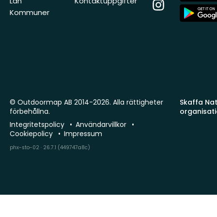
Län
Kontaktuppgifter
Instagram
App
Kommuner
Store
© Outdoormap AB 2014-2026. Alla rättigheter
Skaffa Natu
förbehållna.
organisat
Integritetspolicy
Användarvillkor
Cookiepolicy
Impressum
phx-sto-02 · 26.7.1 (449747a8c)