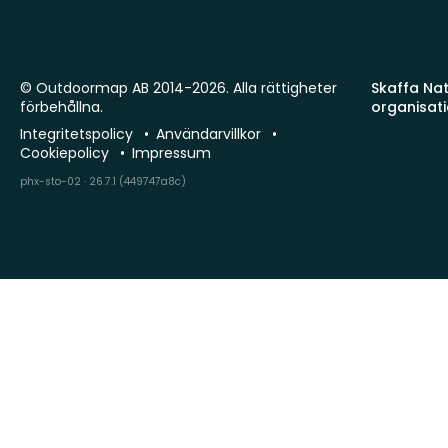
© Outdoormap AB 2014-2026. Alla rättigheter
Skaffa Natu
förbehållna.
organisat
Integritetspolicy
Användarvillkor
Cookiepolicy
Impressum
phx-sto-02 · 26.7.1 (449747a8c)