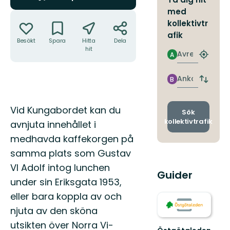
med
Åtgärder
kollektivtr
afik
Besökt
Spara
Hitta
Dela
hit
Avresa
A
Hitta
närmas
hållpla
Ankomst
B
Byt
avgång
och
Beskrivning
Vid Kungabordet kan du
ankomst
Sök
kollektivtrafik
avnjuta innehållet i
medhavda kaffekorgen på
samma plats som Gustav
VI Adolf intog lunchen
Guider
under sin Eriksgata 1953,
eller bara koppla av och
njuta av den sköna
utsikten över Norra Vi-