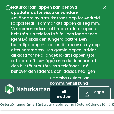
Naturkartan-appen kan behöva
Stän
uppdateras för vissa användare
Användare av Naturkartans app för Android
rapporterar i sommar att appen är seg mm.
Vi rekommenderar att man raderar appen
helt från sin telefon i så fall och laddar ned
igen! Då skall den fungera bättre. Den
befintliga appen skall ersättas av en ny app
efter sommaren. Den gamla appen laddar
all data för hela landet lokalt i appen (för
att klara offline-läge) men det innebär att
den blir för stor för vissa telefoner - då
behöver den raderas och laddas ned igen!
Utforska
Guider
Län
Kommuner
Bli kund
Bli
Logga
medlem
in
Östergötlands län
Bästa utsiktsplatserna i Östergötlands län
K