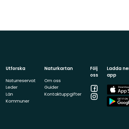
Utforska
Naturkartan
Följ
Ladda ner
oss
app
Naturreservat
Om oss
Facebook
App
Leder
Guider
Store
Län
Kontaktuppgifter
Instagram
App
Kommuner
Store