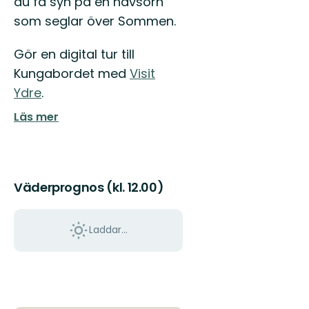
du få syn på en havsörn
som seglar över Sommen.
Gör en digital tur till
Kungabordet med
Visit
Ydre
.
Läs mer
Väderprognos (kl. 12.00)
Laddar...