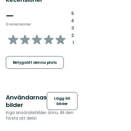
—
:
5
:
4
0 recensioner
:
3
av
:
2
:
1
5
stjärnor
Betygsätt denna plats
Användarnas
Lägg till
bilder
bilder
Inga användarbilder ännu. Bli den
första att dela!