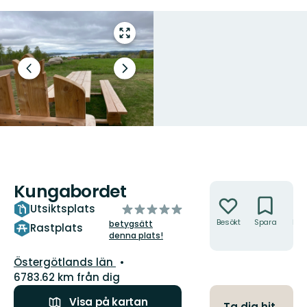
Gå
till
helskärmsläge
Föregående
Nästa
bild
bildspel
Kungabordet
Åtgärder
av
Utsiktsplats
5
Besökt
Spara
Hitt
betygsätt
Rastplats
hit
denna plats!
stjärnor
Län:
Östergötlands län
6783.62 km från dig
Visa på kartan
Ta dig hit