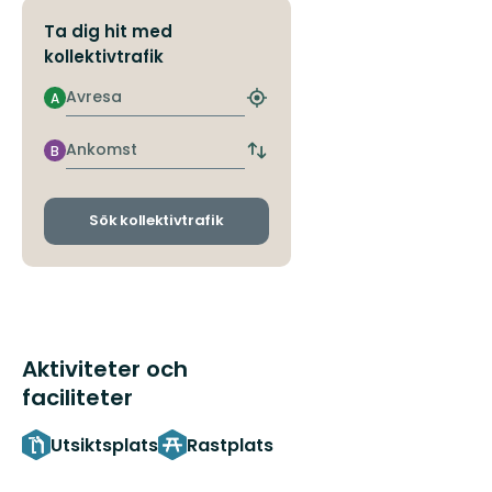
Ta dig hit med
kollektivtrafik
Avresa
A
Hitta
närmaste
hållplats
Ankomst
B
Byt
avgångs-
och
ankomsthållplatser
Sök kollektivtrafik
Aktiviteter och
faciliteter
Utsiktsplats
Rastplats