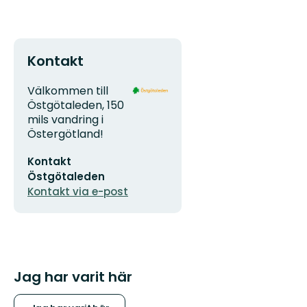
Kontakt
Adress
Organisationens
Välkommen till
logotyp
Östgötaleden, 150
mils vandring i
Östergötland!
E-
Kontakt
postadress
Östgötaleden
Kontakt via e-post
Jag har varit här