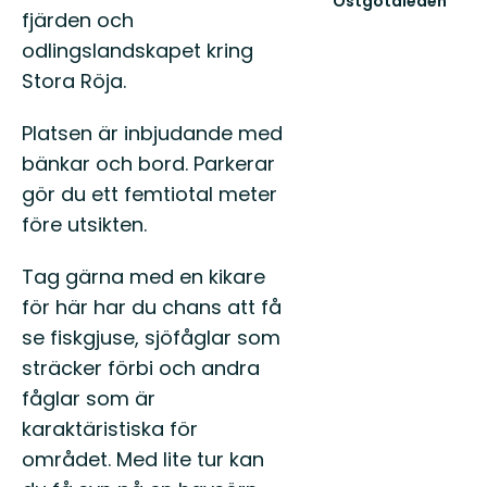
Östgötaleden
fjärden och
Välkommen
till
odlingslandskapet kring
Östgötaleden,
Stora Röja.
150
mils
vandring
Platsen är inbjudande med
...
bänkar och bord. Parkerar
gör du ett femtiotal meter
före utsikten.
Tag gärna med en kikare
för här har du chans att få
se fiskgjuse, sjöfåglar som
sträcker förbi och andra
fåglar som är
karaktäristiska för
området. Med lite tur kan