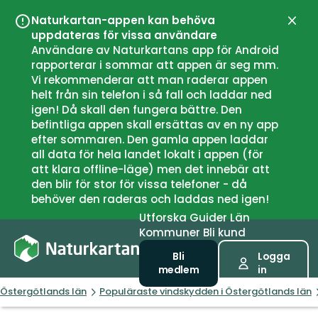
Naturkartan-appen kan behöva
Stän
uppdateras för vissa användare
Användare av Naturkartans app för Android
rapporterar i sommar att appen är seg mm.
Vi rekommenderar att man raderar appen
helt från sin telefon i så fall och laddar ned
igen! Då skall den fungera bättre. Den
befintliga appen skall ersättas av en ny app
efter sommaren. Den gamla appen laddar
all data för hela landet lokalt i appen (för
att klara offline-läge) men det innebär att
den blir för stor för vissa telefoner - då
behöver den raderas och laddas ned igen!
Utforska
Guider
Län
Kommuner
Bli kund
Bli
Logga
medlem
in
Östergötlands län
Populäraste vindskydden i Östergötlands län