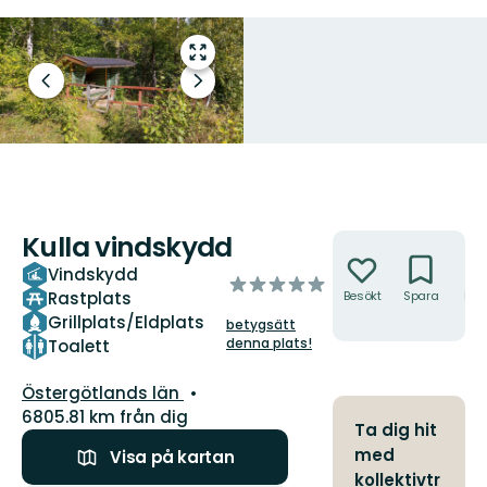
Gå
till
Föregående
Nästa
helskärmsläge
bild
bildspel
Kulla vindskydd
Åtgärder
Vindskydd
av
Rastplats
Besökt
Spara
Hitt
5
hit
Grillplats/Eldplats
betygsätt
stjärnor
denna plats!
Toalett
Län:
Östergötlands län
6805.81 km från dig
Ta dig hit
med
Visa på kartan
kollektivtr