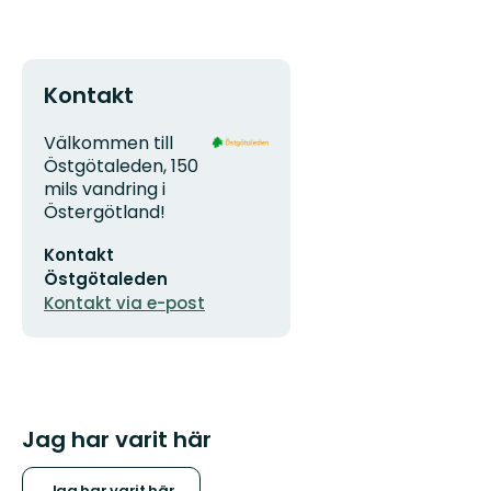
Kontakt
Adress
Organisationens
Välkommen till
logotyp
Östgötaleden, 150
mils vandring i
Östergötland!
E-
Kontakt
postadress
Östgötaleden
Kontakt via e-post
Jag har varit här
Jag har varit här