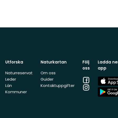
Utforska
Naturkartan
Följ
Ladda ner
oss
app
Naturreservat
Om oss
Facebook
App
Leder
Guider
Store
Län
Kontaktuppgifter
Instagram
App
Kommuner
Store