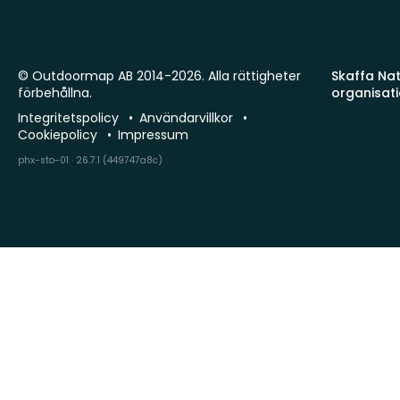
© Outdoormap AB 2014-2026. Alla rättigheter
Skaffa Natu
förbehållna.
organisat
Integritetspolicy
Användarvillkor
Cookiepolicy
Impressum
phx-sto-01 · 26.7.1 (449747a8c)