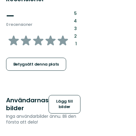
—
:
5
:
4
0 recensioner
:
3
av
:
2
:
1
5
stjärnor
Betygsätt denna plats
Användarnas
Lägg till
bilder
bilder
Inga användarbilder ännu. Bli den
första att dela!