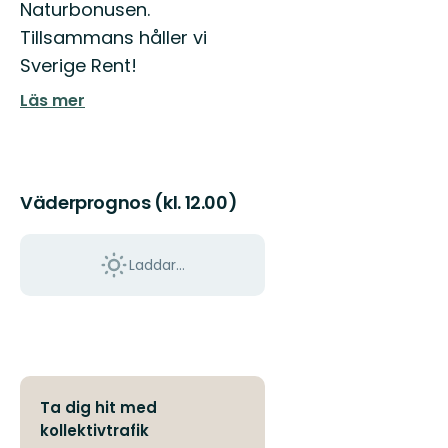
Östgötaleden,
Naturbonusen.
150
Tillsammans håller vi
mils
vandring
Sverige Rent!
...
Läs mer
Väderprognos (kl. 12.00)
Laddar...
Ta dig hit med
kollektivtrafik