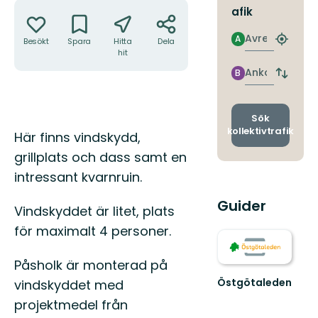
Åtgärder
afik
Avresa
A
Besökt
Spara
Hitta
Dela
Hitta
hit
närmas
hållpla
Ankomst
B
Byt
avgång
och
ankomst
Sök
kollektivtrafik
Beskrivning
Här finns vindskydd,
grillplats och dass samt en
intressant kvarnruin.
Guider
Vindskyddet är litet, plats
för maximalt 4 personer.
Påsholk är monterad på
Östgötaleden
vindskyddet med
Välkommen
projektmedel från
till