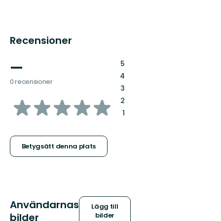
Recensioner
—
:
5
:
4
0 recensioner
:
3
av
:
2
:
1
5
stjärnor
Betygsätt denna plats
Användarnas
Lägg till
bilder
bilder