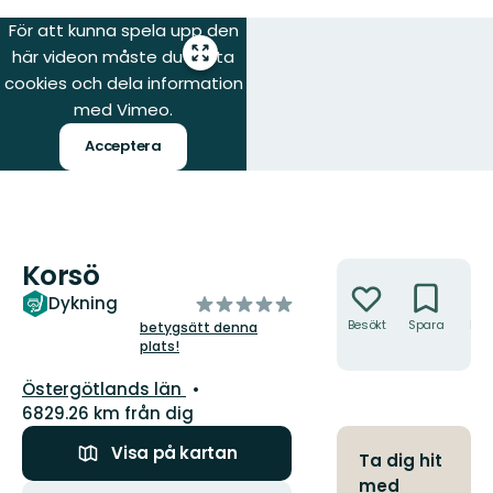
För att kunna spela upp den
här videon måste du tillåta
Gå
till
cookies och dela information
helskärmsläge
med Vimeo.
Acceptera
Korsö
Åtgärder
av
Dykning
5
Besökt
Spara
Hitt
betygsätt denna
hit
plats!
stjärnor
Län:
Östergötlands län
6829.26 km från dig
Visa på kartan
Ta dig hit
med
Åtgärder