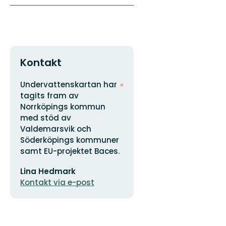
Kontakt
Adress
Organisationens
Undervattenskartan har
logotyp
tagits fram av
Norrköpings kommun
med stöd av
Valdemarsvik och
Söderköpings kommuner
samt EU-projektet Baces.
E-
Lina Hedmark
postadress
Kontakt via e-post