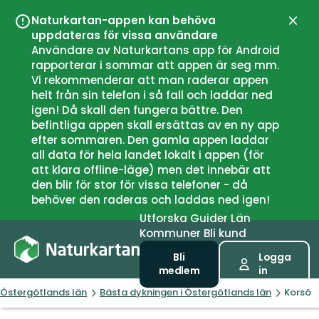
Naturkartan-appen kan behöva
Stän
uppdateras för vissa användare
Användare av Naturkartans app för Android
rapporterar i sommar att appen är seg mm.
Vi rekommenderar att man raderar appen
helt från sin telefon i så fall och laddar ned
igen! Då skall den fungera bättre. Den
befintliga appen skall ersättas av en ny app
efter sommaren. Den gamla appen laddar
all data för hela landet lokalt i appen (för
att klara offline-läge) men det innebär att
den blir för stor för vissa telefoner - då
behöver den raderas och laddas ned igen!
Utforska
Guider
Län
Kommuner
Bli kund
Bli
Logga
medlem
in
Östergötlands län
Bästa dykningen i Östergötlands län
Korsö