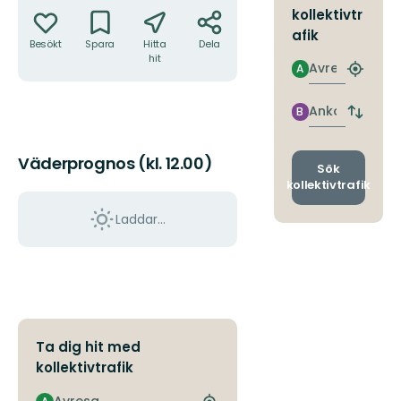
kollektivtr
afik
Besökt
Spara
Hitta
Dela
hit
Avresa
A
Hitta
närmas
hållpla
Ankomst
B
Byt
avgång
och
Väderprognos (kl. 12.00)
ankomst
Sök
kollektivtrafik
Laddar...
Ta dig hit med
kollektivtrafik