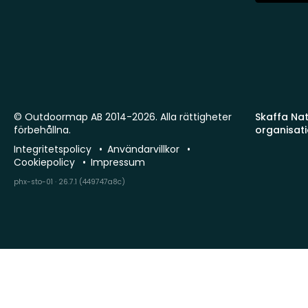
© Outdoormap AB 2014-2026. Alla rättigheter
Skaffa Natu
förbehållna.
organisat
Integritetspolicy
Användarvillkor
Cookiepolicy
Impressum
phx-sto-01 · 26.7.1 (449747a8c)