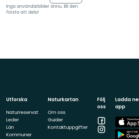
Inga användarbilder ännu. Bli den
första att dela!
Utforska
Naturkartan
Följ
Ladda ner
oss
app
Naturreservat
Om oss
Facebook
App
Leder
Guider
Store
Län
Kontaktuppgifter
Instagram
App
Kommuner
Store