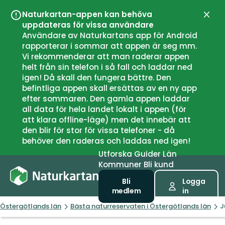
Naturkartan-appen kan behöva
Stän
uppdateras för vissa användare
Användare av Naturkartans app för Android
rapporterar i sommar att appen är seg mm.
Vi rekommenderar att man raderar appen
helt från sin telefon i så fall och laddar ned
igen! Då skall den fungera bättre. Den
befintliga appen skall ersättas av en ny app
efter sommaren. Den gamla appen laddar
all data för hela landet lokalt i appen (för
att klara offline-läge) men det innebär att
den blir för stor för vissa telefoner - då
behöver den raderas och laddas ned igen!
Utforska
Guider
Län
Kommuner
Bli kund
Bli
Logga
medlem
in
Östergötlands län
Bästa naturreservaten i Östergötlands län
J