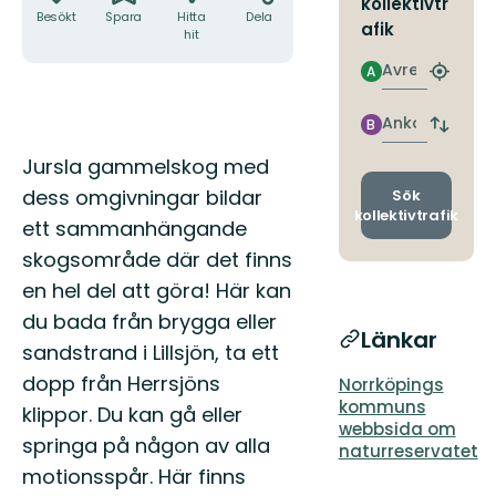
kollektivtr
Besökt
Spara
Hitta
Dela
afik
hit
Avresa
A
Hitta
närmas
hållpla
Ankomst
B
Byt
avgång
Beskrivning
Jursla gammelskog med
och
ankomst
dess omgivningar bildar
Sök
kollektivtrafik
ett sammanhängande
skogsområde där det finns
en hel del att göra! Här kan
du bada från brygga eller
Länkar
sandstrand i Lillsjön, ta ett
dopp från Herrsjöns
Norrköpings
kommuns
klippor. Du kan gå eller
webbsida om
springa på någon av alla
naturreservatet
motionsspår. Här finns