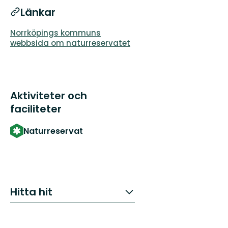
Länkar
Norrköpings kommuns
webbsida om naturreservatet
Aktiviteter och
faciliteter
Naturreservat
Hitta hit