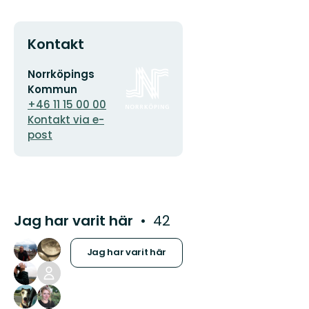
Kontakt
E-
Organisationens
Norrköpings
postadress
logotyp
Kommun
+46 11 15 00 00
Kontakt via e-
post
Jag har varit här
42
Jag har varit här