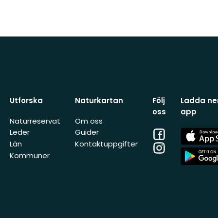
Utforska
Naturkartan
Följ
Ladda ner
oss
app
Naturreservat
Om oss
Facebook
App
Leder
Guider
Store
Län
Kontaktuppgifter
Instagram
App
Kommuner
Store