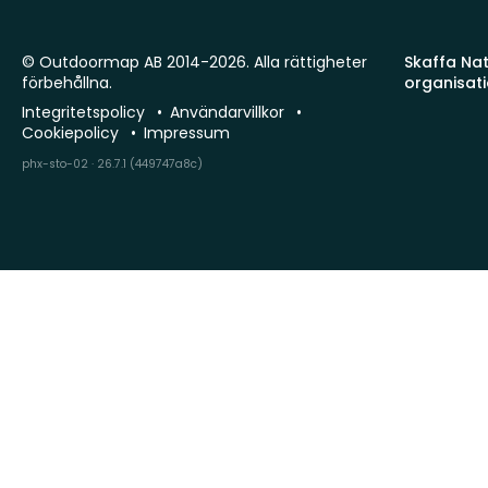
© Outdoormap AB 2014-2026. Alla rättigheter
Skaffa Natu
förbehållna.
organisat
Integritetspolicy
Användarvillkor
Cookiepolicy
Impressum
phx-sto-02 · 26.7.1 (449747a8c)