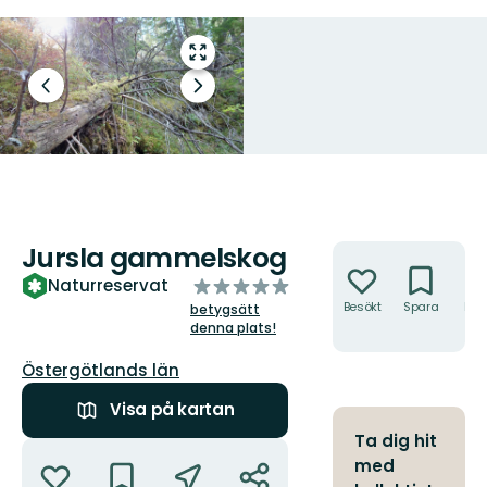
Gå
till
Föregående
Nästa
helskärmsläge
bild
bildspel
Jursla gammelskog
Åtgärder
av
Naturreservat
5
Besökt
Spara
Hitt
betygsätt
hit
stjärnor
denna plats!
Län:
Östergötlands län
Visa på kartan
Ta dig hit
Åtgärder
med