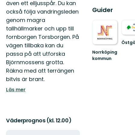
även ett elljusspår. Du kan
Guider
också följa vandringsleden
genom magra
tallhällmarker och upp till
fornborgen Torsborgen. På
Östgö
vägen tillbaka kan du
Välko
Norrköping
passa på att utforska
till
kommun
Östgöt
Björnmossens grotta.
Upplev
150
det
Räkna med att terrängen
mils
bästa
vandri
bitvis är brant.
av
...
Norrköpings
Läs mer
vackra
natur!
Väderprognos (kl. 12.00)