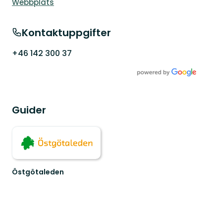
Webbplats
Kontaktuppgifter
+46 142 300 37
Guider
Östgötaleden
Välkommen
till
Östgötaleden,
150
mils