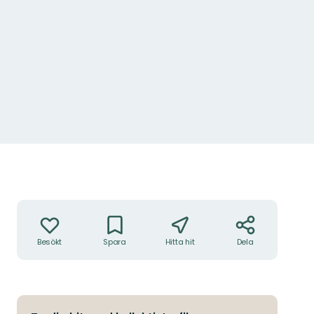
Åtgärder
Besökt
Spara
Hitta hit
Dela