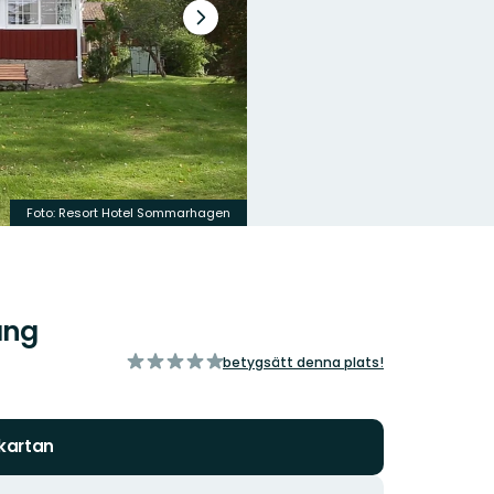
Nästa
bildspel
Foto:
Resort Hotel Sommarhagen
ang
av
betygsätt denna plats!
5
stjärnor
 kartan