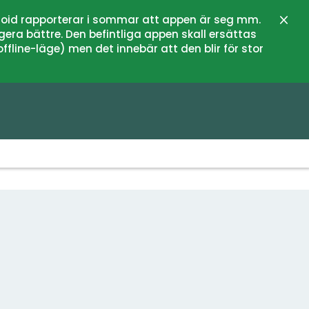
oid rapporterar i sommar att appen är seg mm.
Stän
gera bättre. Den befintliga appen skall ersättas
fline-läge) men det innebär att den blir för stor