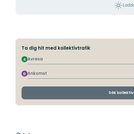
Ladda
Ta dig hit med kollektivtrafik
Avresa
A
Ankomst
B
Sök kollektiv