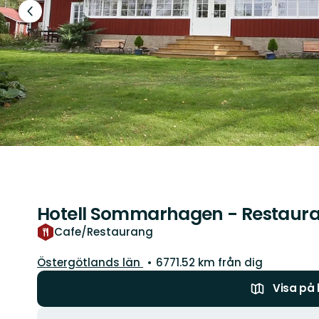
Föregående
bild
Hotell Sommarhagen - Restaur
Cafe/Restaurang
Län:
Östergötlands län
6771.52 km från dig
Visa på
Åtgärder