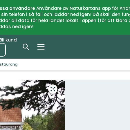
issa användare
Användare av Naturkartans app för Andr
n telefon i så fall och laddar ned igen! Då skall den fun
 all data för hela landet lokalt i appen (för att klara of
addas ned igen!
Bli kund
staurang
Gå
till
helskärmsläge