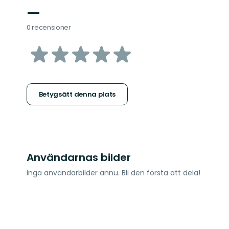
—
0 recensioner
av
5
stjärnor
Betygsätt denna plats
Användarnas bilder
Inga användarbilder ännu. Bli den första att dela!