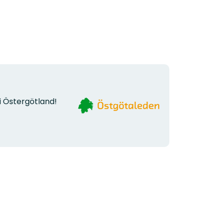
Organisationens
i Östergötland!
logotyp