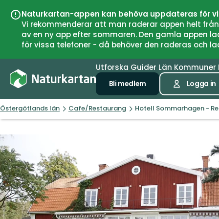
Naturkartan-appen kan behöva uppdateras för v
Vi rekommenderar att man raderar appen helt från si
av en ny app efter sommaren. Den gamla appen laddar
för vissa telefoner - då behöver den raderas och l
Utforska
Guider
Län
Kommuner
Bli medlem
Logga in
Östergötlands län
Cafe/Restaurang
Hotell Sommarhagen - Re