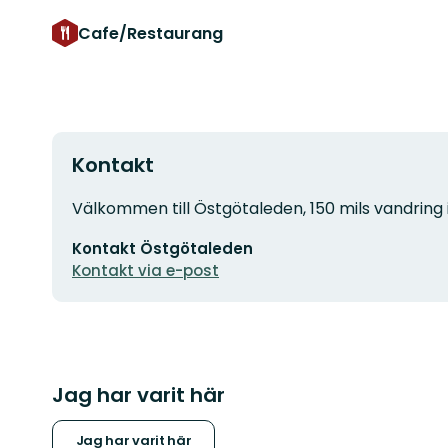
Cafe/Restaurang
Kontakt
Adress
Välkommen till Östgötaleden, 150 mils vandring 
E-
Kontakt Östgötaleden
postadress
Kontakt via e-post
Jag har varit här
Jag har varit här