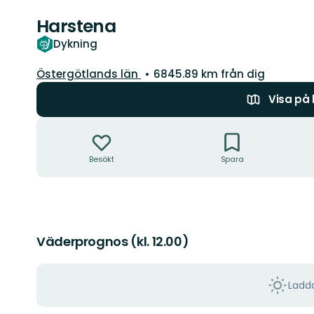
Harstena
Dykning
Län:
Östergötlands län
6845.89 km från dig
Visa på
Åtgärder
Besökt
Spara
Väderprognos (kl. 12.00)
Ladda