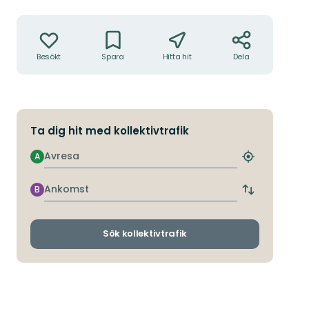
Åtgärder
Besökt
Spara
Hitta hit
Dela
Ta dig hit med kollektivtrafik
Avresa
A
Hitta
närmaste
hållplats
Ankomst
B
Byt
avgångs-
och
ankomsthållp
Sök kollektivtrafik