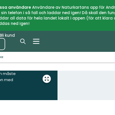
issa användare
Användare av Naturkartans app för Andr
n telefon i så fall och laddar ned igen! Då skall den fun
 all data för hela landet lokalt i appen (för att klara of
addas ned igen!
Bli kund
na
on måste
ion med
Gå
till
helskärmsläge