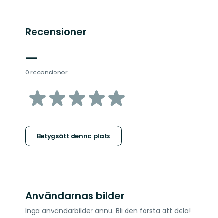
Recensioner
—
0 recensioner
av
5
stjärnor
Betygsätt denna plats
Användarnas bilder
Inga användarbilder ännu. Bli den första att dela!