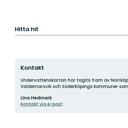
Hitta hit
Kontakt
Adress
Undervattenskartan har tagits fram av Norrk
Valdemarsvik och Söderköpings kommuner samt
E-
Lina Hedmark
postadress
Kontakt via e-post