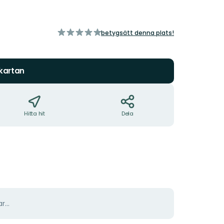
av
betygsätt denna plats!
5
stjärnor
 kartan
Hitta hit
Dela
r...