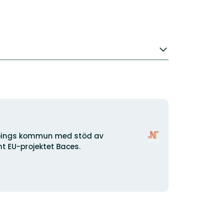
Organisationens
öpings kommun med stöd av
logotyp
 EU-projektet Baces.