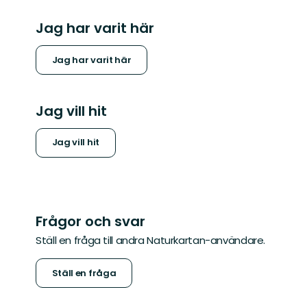
Jag har varit här
Jag har varit här
Jag vill hit
Jag vill hit
Frågor och svar
Ställ en fråga till andra Naturkartan-användare.
Ställ en fråga