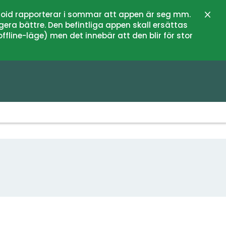
oid rapporterar i sommar att appen är seg mm.
Stän
gera bättre. Den befintliga appen skall ersättas
fline-läge) men det innebär att den blir för stor