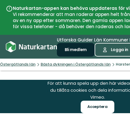
Naturkartan-appen kan behöva uppdateras för v
Vi rekommenderar att man raderar appen helt från si
av en ny app efter sommaren. Den gamla appen laddar
för vissa telefoner - då behöver den raderas och l
Utforska
Guider
Län
Kommuner
Bli medlem
Logga in
Östergötlands län
Bästa dykningen i Östergötlands län
Harste
För att kunna spela upp den här vide
du tillåta cookies och dela informat
Vimeo.
Acceptera