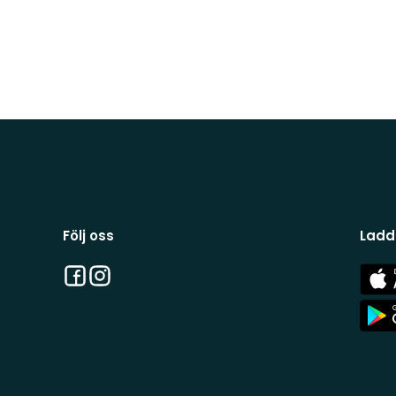
Följ oss
Ladd
Facebook
Instagram
App
Stor
App
Stor