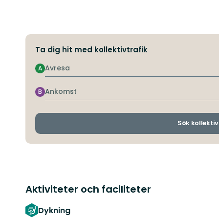
Ta dig hit med kollektivtrafik
Avresa
A
Ankomst
B
Sök kollektiv
Aktiviteter och faciliteter
Dykning