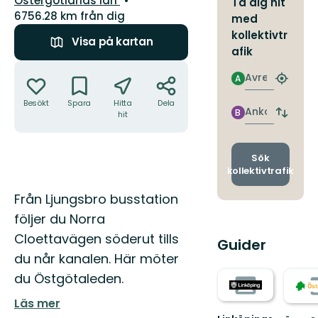
Östergötlands län
Ta dig hit
6756.28 km från dig
med
kollektivtr
Visa på kartan
afik
Åtgärder
Avresa
A
Hitta
närmas
Besökt
Spara
Hitta
Dela
hållpla
Ankomst
B
hit
Byt
avgång
och
ankomst
Sök
kollektivtrafik
Beskrivning
Från Ljungsbro busstation
följer du Norra
Cloettavägen söderut tills
Guider
du når kanalen. Här möter
du Östgötaleden.
Läs mer