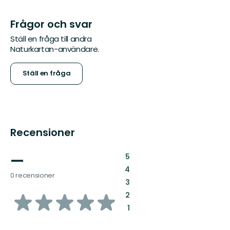
Frågor och svar
Ställ en fråga till andra
Naturkartan-användare.
Ställ en fråga
Recensioner
—
:
5
:
4
0 recensioner
:
3
av
:
2
:
1
5