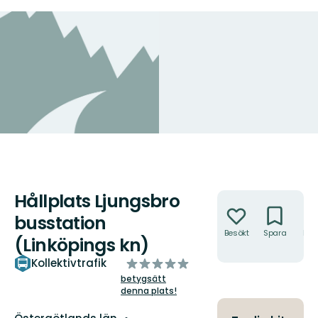
Hållplats Ljungsbro
Åtgärder
busstation
Besökt
Spara
Hitt
(Linköpings kn)
hit
av
Kollektivtrafik
5
betygsätt
denna plats!
stjärnor
Län: