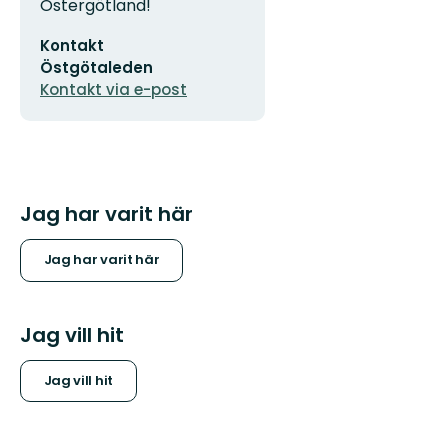
Östergötland!
E-
Kontakt
postadress
Östgötaleden
Kontakt via e-post
Jag har varit här
Jag har varit här
Jag vill hit
Jag vill hit