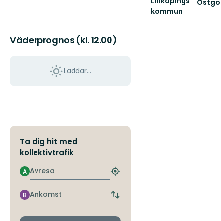
Linköpings
Östgö
kommun
Välko
till
Östgöt
Väderprognos (kl. 12.00)
150
mils
vandri
...
Laddar...
Ta dig hit med
kollektivtrafik
Avresa
A
Hitta
närmaste
hållplats
Ankomst
B
Byt
avgångs-
och