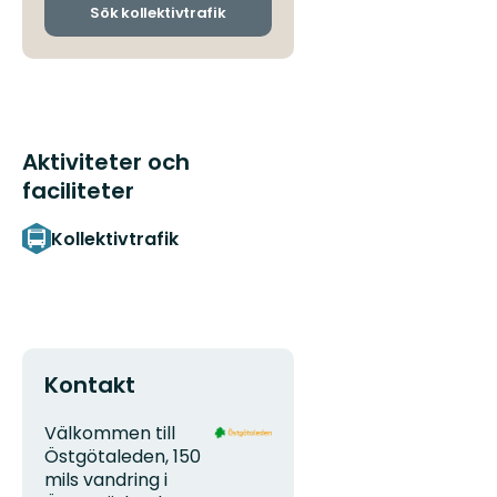
ankomsthållplatser
Sök kollektivtrafik
Aktiviteter och
faciliteter
Kollektivtrafik
Kontakt
Adress
Organisationens
Välkommen till
logotyp
Östgötaleden, 150
mils vandring i