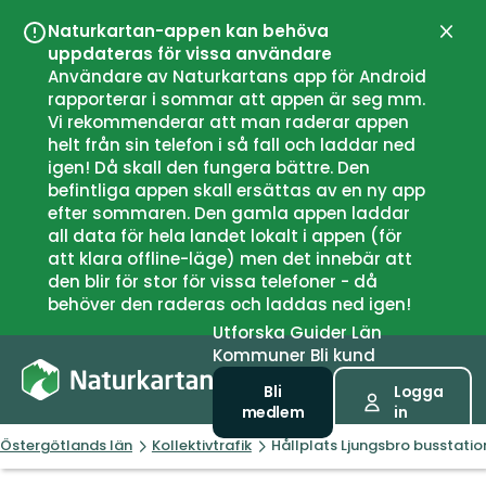
Naturkartan-appen kan behöva
Stän
uppdateras för vissa användare
Användare av Naturkartans app för Android
rapporterar i sommar att appen är seg mm.
Vi rekommenderar att man raderar appen
helt från sin telefon i så fall och laddar ned
igen! Då skall den fungera bättre. Den
befintliga appen skall ersättas av en ny app
efter sommaren. Den gamla appen laddar
all data för hela landet lokalt i appen (för
att klara offline-läge) men det innebär att
den blir för stor för vissa telefoner - då
behöver den raderas och laddas ned igen!
Utforska
Guider
Län
Kommuner
Bli kund
Bli
Logga
medlem
in
Östergötlands län
Kollektivtrafik
Hållplats Ljungsbro busstatio