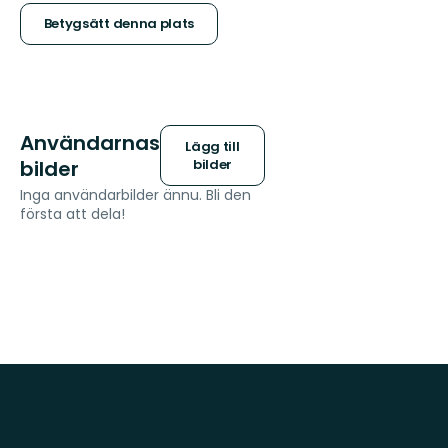
stjärnor
Betygsätt denna plats
Användarnas
Lägg till
bilder
bilder
Inga användarbilder ännu. Bli den
första att dela!