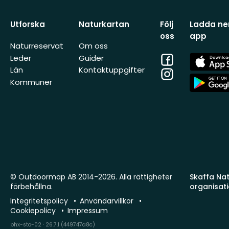
Utforska
Naturkartan
Följ
Ladda ner
oss
app
Naturreservat
Om oss
Facebook
App
Leder
Guider
Store
Län
Kontaktuppgifter
Instagram
App
Kommuner
Store
© Outdoormap AB 2014-2026. Alla rättigheter
Skaffa Natu
förbehållna.
organisat
Integritetspolicy
Användarvillkor
Cookiepolicy
Impressum
phx-sto-02 · 26.7.1 (449747a8c)