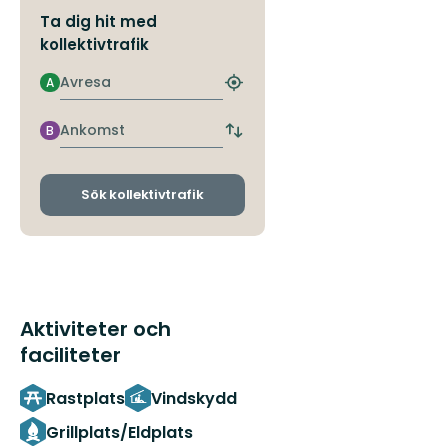
Ta dig hit med
kollektivtrafik
Avresa
A
Hitta
närmaste
hållplats
Ankomst
B
Byt
avgångs-
och
ankomsthållplatser
Sök kollektivtrafik
Aktiviteter och
faciliteter
Rastplats
Vindskydd
Grillplats/Eldplats