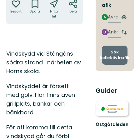
afik
Besökt
Spara
Hitta
Dela
Avresa
hit
A
Hitta
närmas
hållpla
Ankomst
B
Byt
avgång
och
ankomst
Beskrivning
Sök
Vindskydd vid Stångåns
kollektivtrafik
södra strand i närheten av
Horns skola.
Vindskyddet är försett
Guider
med golv. Här finns även
grillplats, bänkar och
bänkbord
Östgötaleden
För att komma till detta
Välkommen
vindskydd går du förbi
till