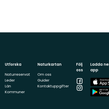
Utforska
Naturkartan
Följ
Ladda ner
oss
app
Naturreservat
Om oss
Facebook
App
Leder
Guider
Store
Län
Kontaktuppgifter
Instagram
App
Kommuner
Store