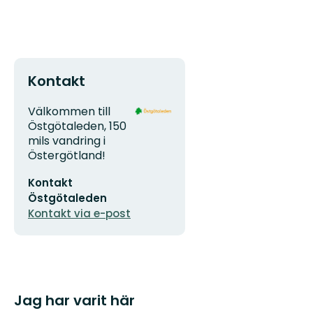
Kontakt
Adress
Organisationens
Välkommen till
logotyp
Östgötaleden, 150
mils vandring i
Östergötland!
E-
Kontakt
postadress
Östgötaleden
Kontakt via e-post
Jag har varit här