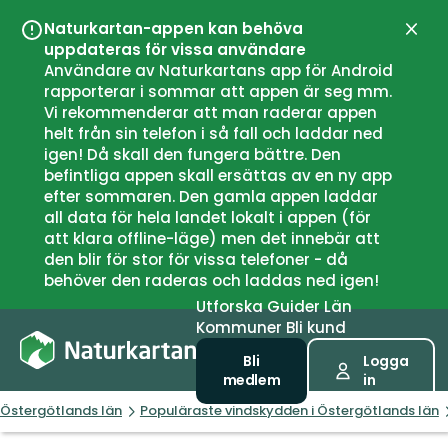
Naturkartan-appen kan behöva
Stän
uppdateras för vissa användare
Användare av Naturkartans app för Android
rapporterar i sommar att appen är seg mm.
Vi rekommenderar att man raderar appen
helt från sin telefon i så fall och laddar ned
igen! Då skall den fungera bättre. Den
befintliga appen skall ersättas av en ny app
efter sommaren. Den gamla appen laddar
all data för hela landet lokalt i appen (för
att klara offline-läge) men det innebär att
den blir för stor för vissa telefoner - då
behöver den raderas och laddas ned igen!
Utforska
Guider
Län
Kommuner
Bli kund
Bli
Logga
medlem
in
Östergötlands län
Populäraste vindskydden i Östergötlands län