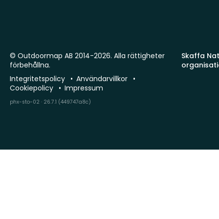
© Outdoormap AB 2014-2026. Alla rättigheter
Skaffa Natu
förbehållna.
organisat
Integritetspolicy
Användarvillkor
Cookiepolicy
Impressum
phx-sto-02 · 26.7.1 (449747a8c)