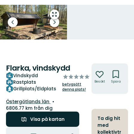
Gå
till
Föregående
Nästa
helskärmsläge
bild
bildspel
Flarka, vindskydd
Åtgärder
Vindskydd
av
Rastplats
Besökt
Spara
Hitt
5
betygsätt
hit
stjärnor
Grillplats/Eldplats
denna plats!
Län:
Östergötlands län
6806.77 km från dig
Ta dig hit
Visa på kartan
med
Åtgärder
kollektivtr