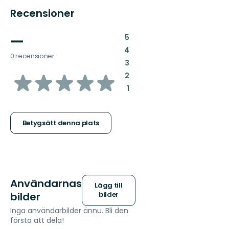
Recensioner
—
:
5
:
4
0 recensioner
:
3
av
:
2
:
1
5
stjärnor
Betygsätt denna plats
Användarnas
Lägg till
bilder
bilder
Inga användarbilder ännu. Bli den
första att dela!