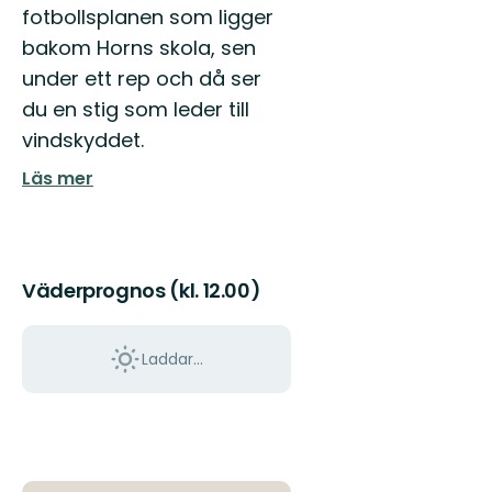
Östgötaleden,
fotbollsplanen som ligger
150
bakom Horns skola, sen
mils
vandring
under ett rep och då ser
...
du en stig som leder till
vindskyddet.
Läs mer
Väderprognos (kl. 12.00)
Laddar...