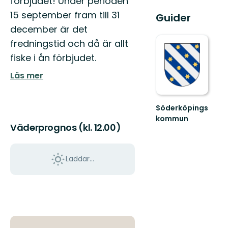
förbjudet! Under perioden
15 september fram till 31
Guider
december är det
fredningstid och då är allt
fiske i ån förbjudet.
Läs mer
Söderköpings
kommun
Väderprognos (kl. 12.00)
Välkommen
till
Söderköpings
natur,
Laddar...
kultur
och
f...