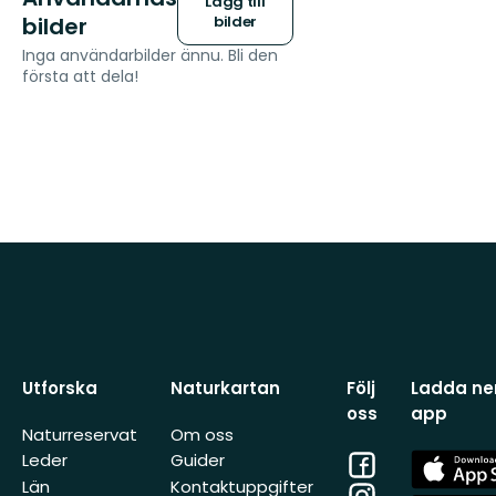
Lägg till
bilder
bilder
Inga användarbilder ännu. Bli den
första att dela!
Utforska
Naturkartan
Följ
Ladda ner
oss
app
Naturreservat
Om oss
Facebook
App
Leder
Guider
Store
Län
Kontaktuppgifter
Instagram