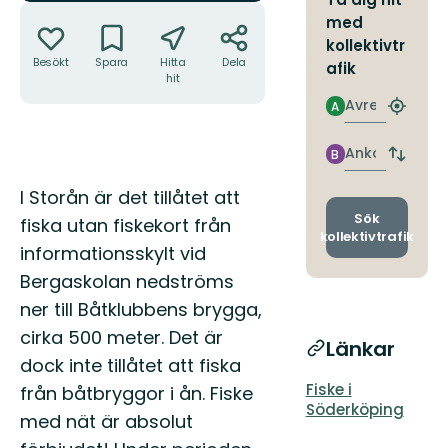
Åtgärder
med
kollektivtr
Besökt
Spara
Hitta
Dela
afik
hit
Avresa
A
Hitta
närmas
hållpla
Ankomst
B
Byt
avgång
Beskrivning
I Storån är det tillåtet att
och
ankomst
Sök
fiska utan fiskekort från
kollektivtrafik
informationsskylt vid
Bergaskolan nedströms
ner till Båtklubbens brygga,
cirka 500 meter. Det är
Länkar
dock inte tillåtet att fiska
Fiske i
från båtbryggor i ån. Fiske
Söderköping
med nät är absolut