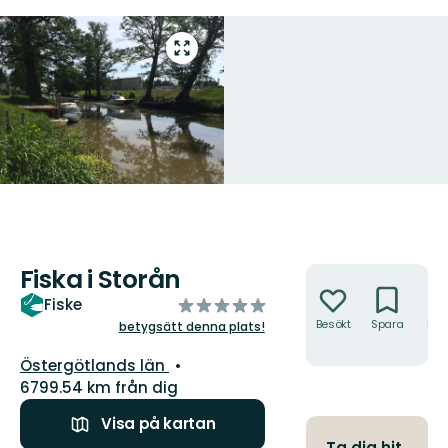
Gå
till
helskärmsläge
Fiska i Storån
Åtgärder
av
Fiske
5
Besökt
Spara
Hitt
betygsätt denna plats!
hit
stjärnor
Län:
Östergötlands län
6799.54 km från dig
Visa på kartan
Ta dig hit