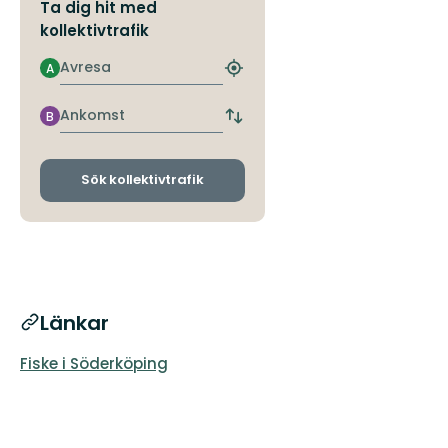
Ta dig hit med
kollektivtrafik
Avresa
A
Hitta
närmaste
hållplats
Ankomst
B
Byt
avgångs-
och
ankomsthållplatser
Sök kollektivtrafik
Länkar
Fiske i Söderköping