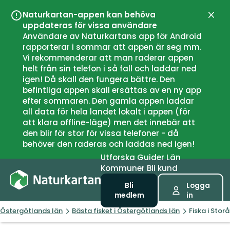
Naturkartan-appen kan behöva
Stän
uppdateras för vissa användare
Användare av Naturkartans app för Android
rapporterar i sommar att appen är seg mm.
Vi rekommenderar att man raderar appen
helt från sin telefon i så fall och laddar ned
igen! Då skall den fungera bättre. Den
befintliga appen skall ersättas av en ny app
efter sommaren. Den gamla appen laddar
all data för hela landet lokalt i appen (för
att klara offline-läge) men det innebär att
den blir för stor för vissa telefoner - då
behöver den raderas och laddas ned igen!
Utforska
Guider
Län
Kommuner
Bli kund
Bli
Logga
medlem
in
Östergötlands län
Bästa fisket i Östergötlands län
Fiska i Stor