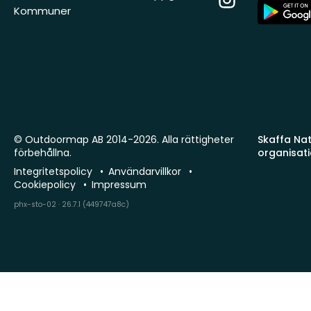
App
Kommuner
Store
© Outdoormap AB 2014-2026. Alla rättigheter
Skaffa Natu
förbehållna.
organisat
Integritetspolicy
Användarvillkor
Cookiepolicy
Impressum
phx-sto-02 · 26.7.1 (449747a8c)