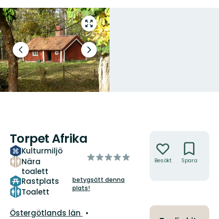
Gå
till
helskärmsläge
Föregående
Nästa
bild
bildspel
Torpet Afrika
Åtgärder
Kulturmiljö
av
Nära
Besökt
Spara
Hitt
5
hit
toalett
stjärnor
betygsätt denna
Rastplats
plats!
Toalett
Län:
Östergötlands län