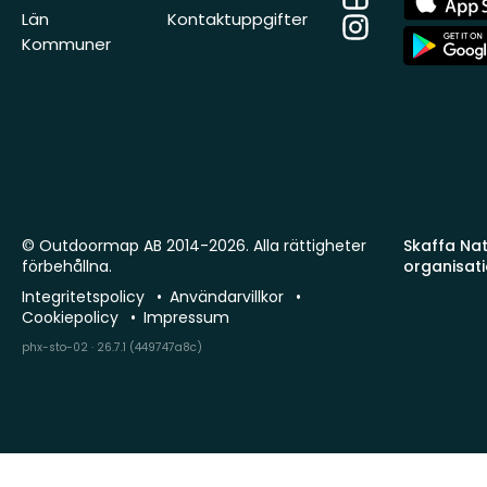
Store
Län
Kontaktuppgifter
Instagram
App
Kommuner
Store
© Outdoormap AB 2014-2026. Alla rättigheter
Skaffa Natu
förbehållna.
organisat
Integritetspolicy
Användarvillkor
Cookiepolicy
Impressum
phx-sto-02 · 26.7.1 (449747a8c)