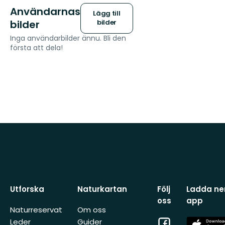
Användarnas
Lägg till
bilder
bilder
Inga användarbilder ännu. Bli den
första att dela!
Utforska
Naturkartan
Följ
Ladda ner
oss
app
Naturreservat
Om oss
Facebook
App
Leder
Guider