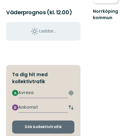
Norrköping
Väderprognos (kl. 12.00)
kommun
Upplev
det
Laddar...
bästa
av
Norrköpings
vackra
natur!
Ta dig hit med
kollektivtrafik
Avresa
A
Hitta
närmaste
hållplats
Ankomst
B
Byt
avgångs-
och
ankomsthållplatser
Sök kollektivtrafik