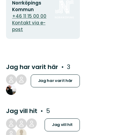
E-
Organisationens
Norrköpings
postadress
logotyp
Kommun
+46 11 15 00 00
Kontakt via e-
post
Jag har varit här
3
Jag har varit här
Jag vill hit
5
Jag vill hit