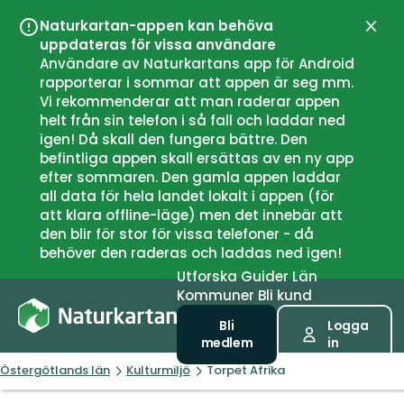
Naturkartan-appen kan behöva
Stän
uppdateras för vissa användare
Användare av Naturkartans app för Android
rapporterar i sommar att appen är seg mm.
Vi rekommenderar att man raderar appen
helt från sin telefon i så fall och laddar ned
igen! Då skall den fungera bättre. Den
befintliga appen skall ersättas av en ny app
efter sommaren. Den gamla appen laddar
all data för hela landet lokalt i appen (för
att klara offline-läge) men det innebär att
den blir för stor för vissa telefoner - då
behöver den raderas och laddas ned igen!
Utforska
Guider
Län
Kommuner
Bli kund
Bli
Logga
medlem
in
Östergötlands län
Kulturmiljö
Torpet Afrika