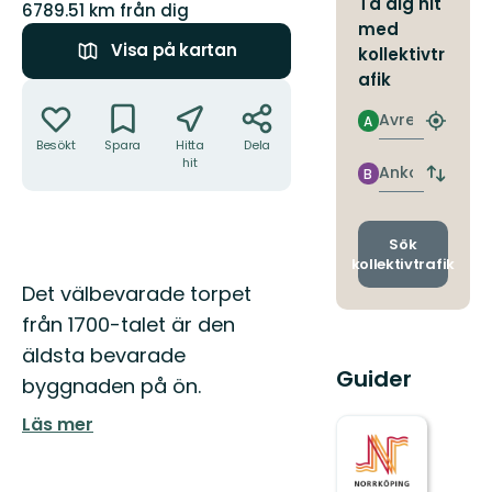
Ta dig hit
6789.51 km från dig
med
Visa på kartan
kollektivtr
afik
Åtgärder
Avresa
A
Hitta
Besökt
Spara
Hitta
Dela
närmas
hit
hållpla
Ankomst
B
Byt
avgång
och
ankomst
Sök
kollektivtrafik
Beskrivning
Det välbevarade torpet
från 1700-talet är den
äldsta bevarade
Guider
byggnaden på ön.
Läs mer