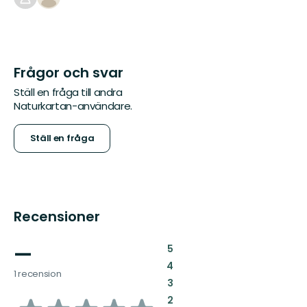
Frågor och svar
Ställ en fråga till andra
Naturkartan-användare.
Ställ en fråga
Recensioner
—
:
5
:
4
1 recension
:
3
:
2