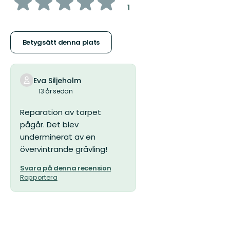
av
:
1
5
stjärnor
Betygsätt denna plats
Eva Siljeholm
13 år sedan
Reparation av torpet
pågår. Det blev
underminerat av en
övervintrande grävling!
Svara på denna recension
Rapportera