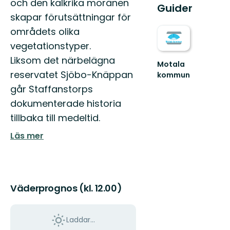
och den kalkrika moränen
Guider
skapar förutsättningar för
områdets olika
vegetationstyper.
Liksom det närbelägna
Motala
reservatet Sjöbo-Knäppan
kommun
Upplev
går Staffanstorps
Östergötlands
dokumenterade historia
sjöstad
-
tillbaka till medeltid.
Välkommen
till
Läs mer
M...
Väderprognos (kl. 12.00)
Laddar...