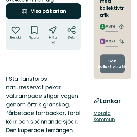
med
kollektivtr
Visa på kartan
afik
Åtgärder
Avresa
A
Hitta
närmas
Besökt
Spara
Hitta
Dela
hållpla
Ankomst
B
hit
Byt
avgång
och
ankomst
Sök
kollektivtrafik
Beskrivning
I Staffanstorps
naturreservat pekar
vältrampade stigar vägen
Länkar
genom örtrik granskog,
fårbetade torrbackar, förbi
Motala
kommun
kärr och spännande sjöar.
Den kuperade terrängen