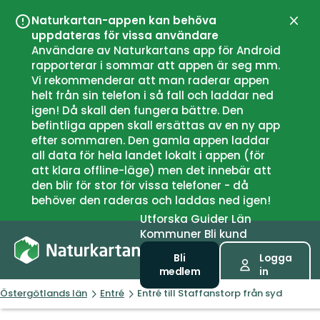
Naturkartan-appen kan behöva
Stän
uppdateras för vissa användare
Användare av Naturkartans app för Android
rapporterar i sommar att appen är seg mm.
Vi rekommenderar att man raderar appen
helt från sin telefon i så fall och laddar ned
igen! Då skall den fungera bättre. Den
befintliga appen skall ersättas av en ny app
efter sommaren. Den gamla appen laddar
all data för hela landet lokalt i appen (för
att klara offline-läge) men det innebär att
den blir för stor för vissa telefoner - då
behöver den raderas och laddas ned igen!
Utforska
Guider
Län
Kommuner
Bli kund
Bli
Logga
medlem
in
Östergötlands län
Entré
Entré till Staffanstorp från syd