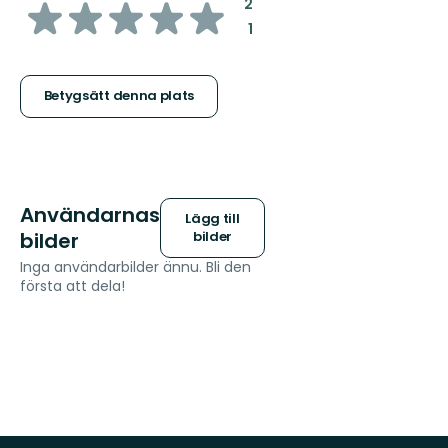
av
:
2
:
1
5
stjärnor
Betygsätt denna plats
Användarnas
Lägg till
bilder
bilder
Inga användarbilder ännu. Bli den
första att dela!