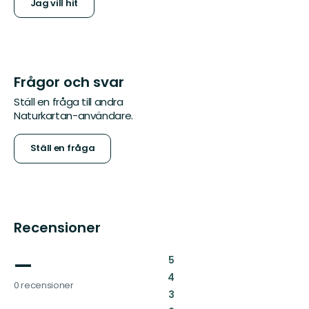
Jag vill hit
Frågor och svar
Ställ en fråga till andra
Naturkartan-användare.
Ställ en fråga
Recensioner
—
:
5
:
4
0 recensioner
:
3