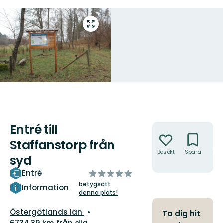
Gå
till
helskärmsläge
Entré till
Åtgärder
Staffanstorp från
Besökt
Spara
Hitt
syd
hit
av
Entré
5
betygsätt
Information
denna plats!
stjärnor
Län:
Östergötlands län
Ta dig hit
6734.39 km från dig