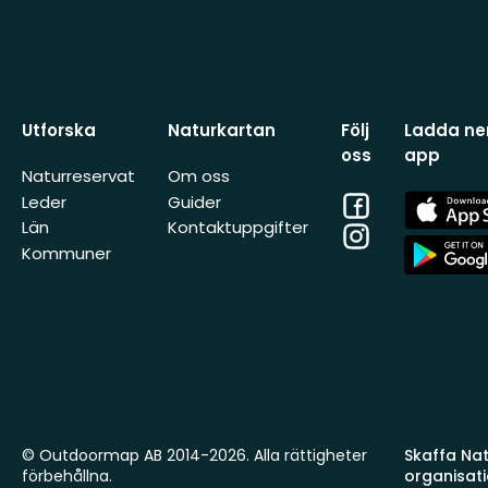
Utforska
Naturkartan
Följ
Ladda ner
oss
app
Naturreservat
Om oss
Facebook
App
Leder
Guider
Store
Län
Kontaktuppgifter
Instagram
App
Kommuner
Store
© Outdoormap AB 2014-2026. Alla rättigheter
Skaffa Natu
förbehållna.
organisat