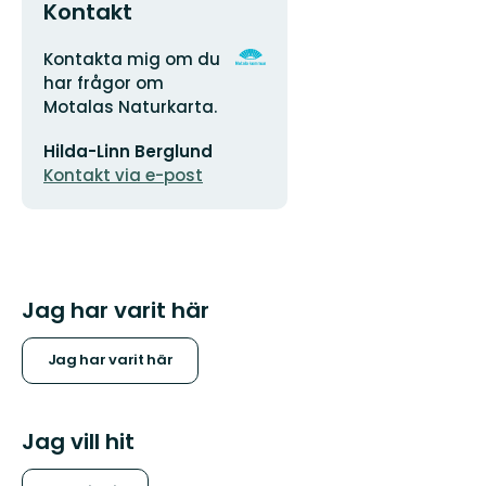
Kontakt
Adress
Organisationens
Kontakta mig om du
logotyp
har frågor om
Motalas Naturkarta.
E-
Hilda-Linn Berglund
postadress
Kontakt via e-post
Jag har varit här
Jag har varit här
Jag vill hit