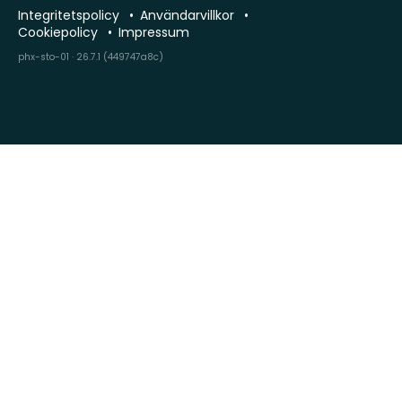
Integritetspolicy
Användarvillkor
Cookiepolicy
Impressum
phx-sto-01 · 26.7.1 (449747a8c)