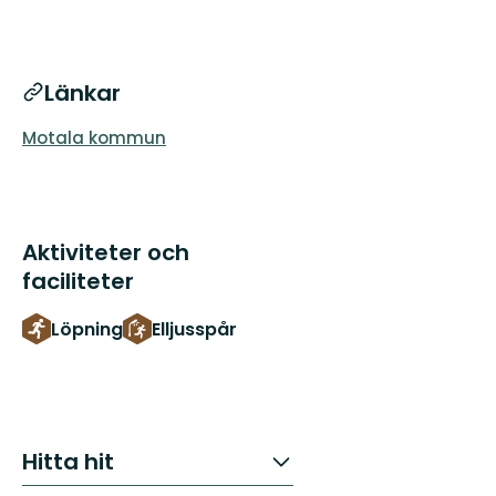
Länkar
Motala kommun
Aktiviteter och
faciliteter
Löpning
Elljusspår
Hitta hit