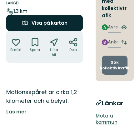
med
om
LÄNGD
kollektivtr
leden
1.3 km
afik
Visa på kartan
Avresa
A
Hitta
Åtgärder
närmas
hållpla
Ankomst
B
Byt
Besökt
Spara
Hitta
Dela
avgång
hit
och
ankomst
Sök
kollektivtrafik
Beskrivning
Motionsspåret är cirka 1,2
kilometer och elbelyst.
Länkar
Läs mer
Motala
kommun