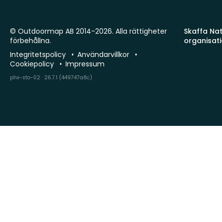
© Outdoormap AB 2014-2026. Alla rättigheter
Skaffa Natu
förbehållna.
organisat
Integritetspolicy
Användarvillkor
Cookiepolicy
Impressum
phx-sto-02 · 26.7.1 (449747a8c)