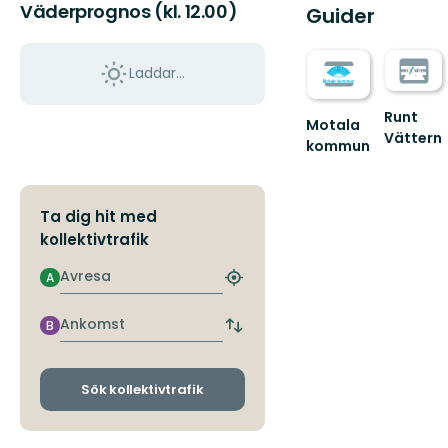
Väderprognos (kl. 12.00)
Guider
Laddar...
Runt
Motala
Vättern
kommun
Välkomm
Upplev
till
Östergötlands
den
sjöstad
fantastis
Ta dig hit med
-
naturen
kollektivtrafik
Välkommen
Runt
till
Vät...
Avresa
M...
A
Hitta
närmaste
hållplats
Ankomst
B
Byt
avgångs-
och
ankomsthållplatser
Sök kollektivtrafik