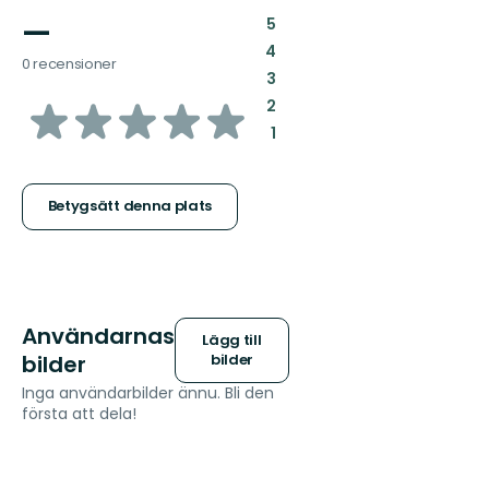
—
:
5
:
4
0 recensioner
:
3
av
:
2
:
1
5
stjärnor
Betygsätt denna plats
Användarnas
Lägg till
bilder
bilder
Inga användarbilder ännu. Bli den
första att dela!