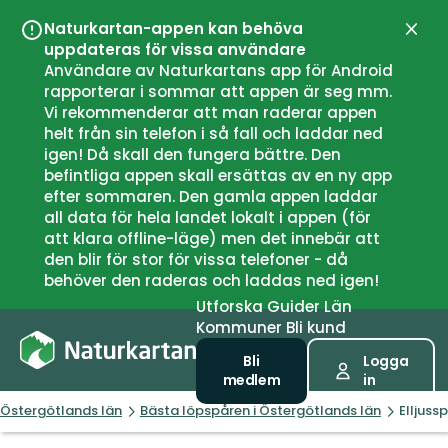
Naturkartan-appen kan behöva
Stän
uppdateras för vissa användare
Användare av Naturkartans app för Android
rapporterar i sommar att appen är seg mm.
Vi rekommenderar att man raderar appen
helt från sin telefon i så fall och laddar ned
igen! Då skall den fungera bättre. Den
befintliga appen skall ersättas av en ny app
efter sommaren. Den gamla appen laddar
all data för hela landet lokalt i appen (för
att klara offline-läge) men det innebär att
den blir för stor för vissa telefoner - då
behöver den raderas och laddas ned igen!
Utforska
Guider
Län
Kommuner
Bli kund
Bli
Logga
medlem
in
Östergötlands län
Bästa löpspåren i Östergötlands län
Elljuss