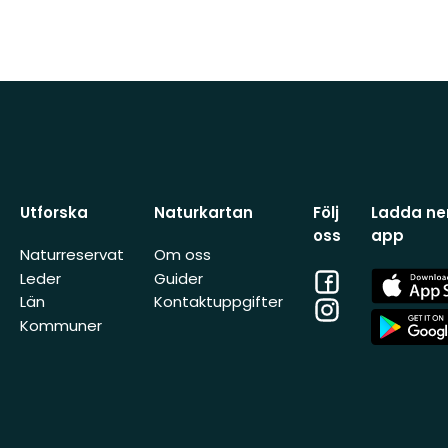
Utforska
Naturkartan
Följ
Ladda ner
oss
app
Naturreservat
Om oss
Facebook
App
Leder
Guider
Store
Län
Kontaktuppgifter
Instagram
App
Kommuner
Store