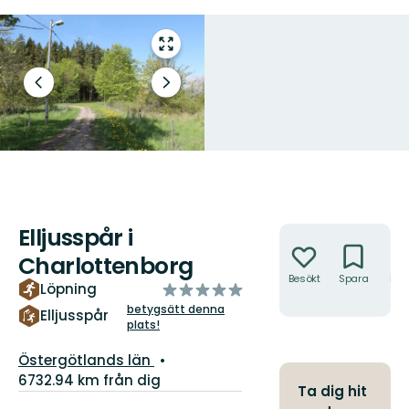
Gå
till
helskärmsläge
Föregående
Nästa
bild
bildspel
Elljusspår i
Åtgärder
Charlottenborg
Besökt
Spara
Hitt
av
Löpning
hit
5
betygsätt denna
Elljusspår
plats!
stjärnor
Län:
Östergötlands län
6732.94 km från dig
Ta dig hit
Information