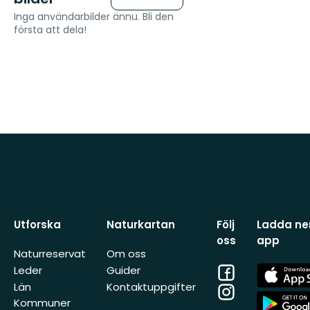
Inga användarbilder ännu. Bli den
första att dela!
Utforska
Naturkartan
Följ
Ladda ner
oss
app
Naturreservat
Om oss
Facebook
App
Leder
Guider
Store
Län
Kontaktuppgifter
Instagram
App
Kommuner