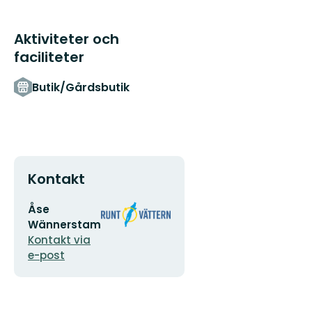
fantastiska
naturen
Runt
Aktiviteter och
Vät...
faciliteter
Butik/Gårdsbutik
Kontakt
E-
Organisationens
Åse
postadress
logotyp
Wännerstam
Kontakt via
e-post