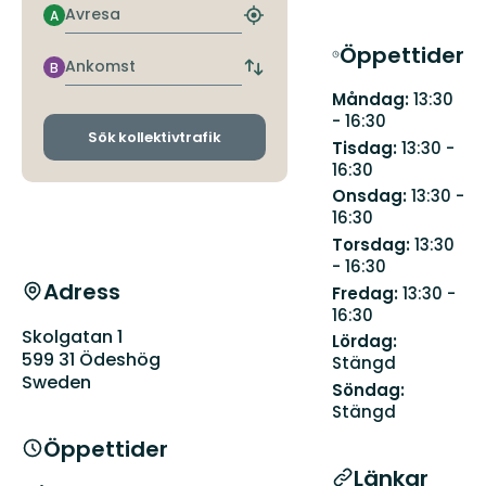
Avresa
A
Hitta
närmaste
Öppettider
hållplats
Ankomst
B
Byt
avgångs-
Måndag:
13:30
och
- 16:30
ankomsthållplatser
Sök kollektivtrafik
Tisdag:
13:30 -
16:30
Onsdag:
13:30 -
16:30
Torsdag:
13:30
- 16:30
Adress
Fredag:
13:30 -
16:30
Skolgatan 1
Lördag:
599 31 Ödeshög
Stängd
Sweden
Söndag:
Stängd
Öppettider
Länkar