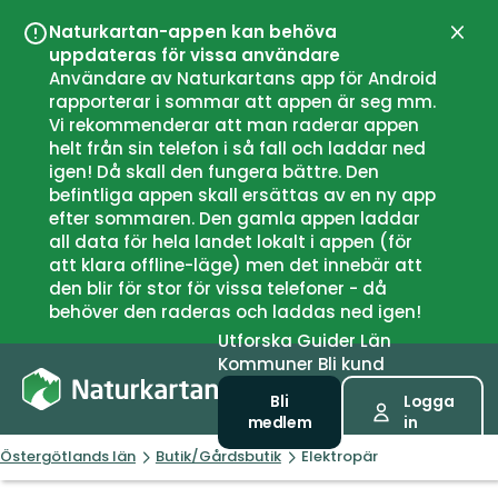
Naturkartan-appen kan behöva
Stän
uppdateras för vissa användare
Användare av Naturkartans app för Android
rapporterar i sommar att appen är seg mm.
Vi rekommenderar att man raderar appen
helt från sin telefon i så fall och laddar ned
igen! Då skall den fungera bättre. Den
befintliga appen skall ersättas av en ny app
efter sommaren. Den gamla appen laddar
all data för hela landet lokalt i appen (för
att klara offline-läge) men det innebär att
den blir för stor för vissa telefoner - då
behöver den raderas och laddas ned igen!
Utforska
Guider
Län
Kommuner
Bli kund
Bli
Logga
medlem
in
Östergötlands län
Butik/Gårdsbutik
Elektropär