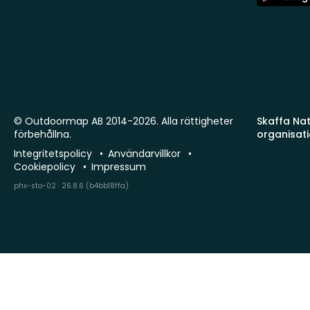
Store
© Outdoormap AB 2014-2026. Alla rättigheter
Skaffa Natu
förbehållna.
organisat
Integritetspolicy
Användarvillkor
Cookiepolicy
Impressum
phx-sto-02 · 26.8.6 (b4bb18ffa)