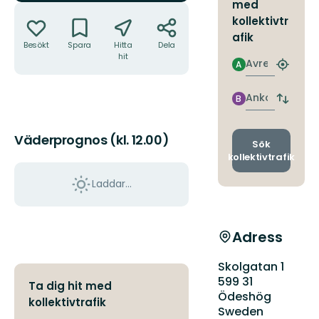
med
Åtgärder
kollektivtr
afik
Besökt
Spara
Hitta
Dela
hit
Avresa
A
Hitta
närmas
hållpla
Ankomst
B
Byt
avgång
och
Väderprognos (kl. 12.00)
ankomst
Sök
kollektivtrafik
Laddar...
Adress
Skolgatan 1
599 31
Ta dig hit med
Ödeshög
kollektivtrafik
Sweden