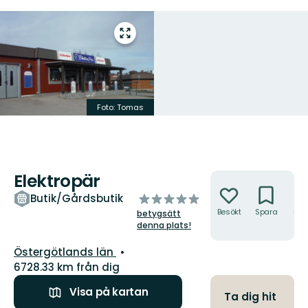
Gå
till
helskärmsläge
Foto:
Tomas
Elektropär
Åtgärder
av
Butik/Gårdsbutik
5
Besökt
Spara
Hitt
betygsätt
hit
stjärnor
denna plats!
Län:
Östergötlands län
6728.33 km från dig
Visa på kartan
Ta dig hit