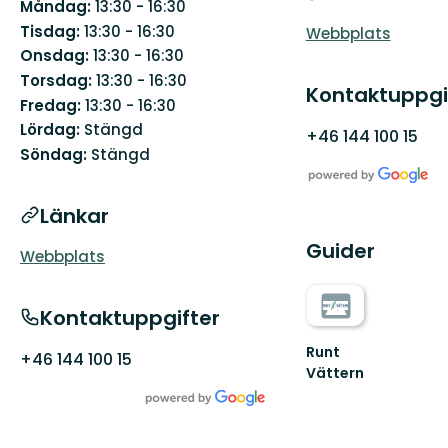
Måndag:
13:30 - 16:30
Tisdag:
13:30 - 16:30
Webbplats
Onsdag:
13:30 - 16:30
Torsdag:
13:30 - 16:30
Kontaktuppgi
Fredag:
13:30 - 16:30
Lördag:
Stängd
+46 144 100 15
Söndag:
Stängd
Länkar
Guider
Webbplats
Kontaktuppgifter
Runt
+46 144 100 15
Vättern
Välkommen
till
den