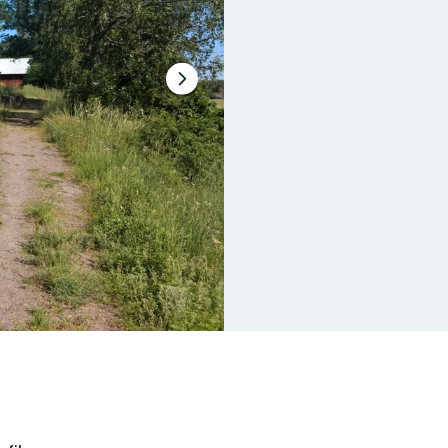
Nästa
bildspel