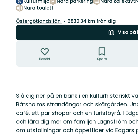
Kulturmiljö
Nära parkering
Nära kollektivtr
Nära toalett
Län:
Östergötlands län
6830.34 km från dig
Visa på
Åtgärder
Besökt
Spara
Beskrivning
Slå dig ner på en bänk i en kulturhistoriskt v
Båtsholms strandängar och skärgården. Und
café, ett par shopar och en turistbyrå. I Edg
och lära dig mer om familjen Lagnström och 
om utställningar och öppettider vid Edgars 