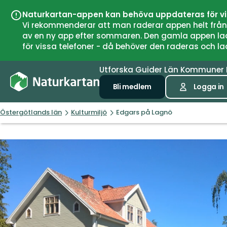
Naturkartan-appen kan behöva uppdateras för v
Vi rekommenderar att man raderar appen helt från si
av en ny app efter sommaren. Den gamla appen laddar
för vissa telefoner - då behöver den raderas och l
Utforska
Guider
Län
Kommuner
Bli medlem
Logga in
Östergötlands län
Kulturmiljö
Edgars på Lagnö