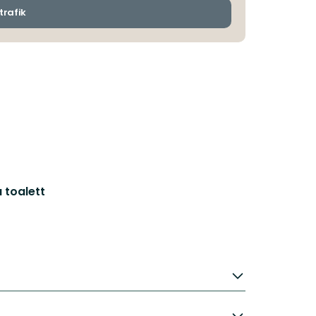
ankomsthållplatser
trafik
 toalett