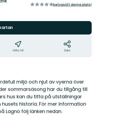
afik
av
betygsätt denna plats!
5
stjärnor
 kartan
Hitta hit
Dela
ärdefull miljö och njut av vyerna över
er sommarsäsong har du tillgång till
ars hus kan du titta på utställningar
husets historia. För mer information
på Lagnö följ länken nedan.