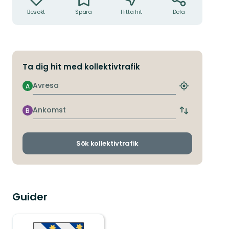
Besökt
Spara
Hitta hit
Dela
Ta dig hit med kollektivtrafik
Avresa
A
Hitta
närmaste
hållplats
Ankomst
B
Byt
avgångs-
och
ankomsthållp
Sök kollektivtrafik
Guider