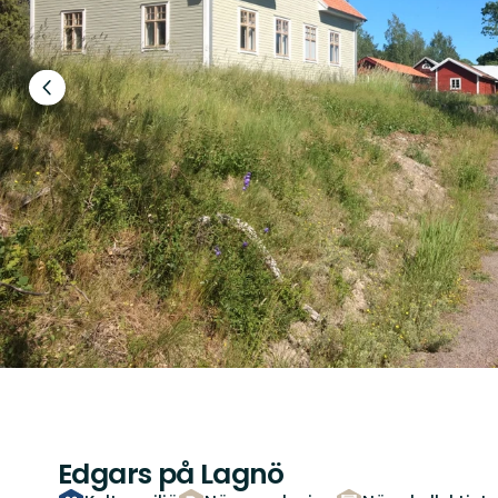
Föregående
bild
Edgars på Lagnö