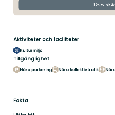
Sök kollektiv
Aktiviteter och faciliteter
Kulturmiljö
Tillgänglighet
Nära parkering
Nära kollektivtrafik
Nära
Fakta
Hitta hit