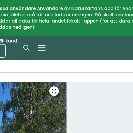
issa användare
Användare av Naturkartans app för Andr
n telefon i så fall och laddar ned igen! Då skall den fun
 all data för hela landet lokalt i appen (för att klara of
addas ned igen!
Bli kund
Gå
till
helskärmsläge