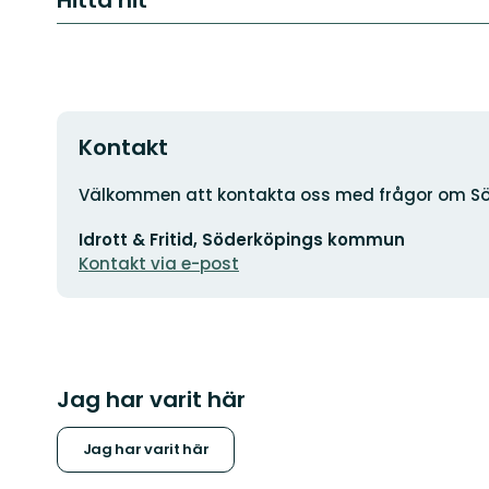
Kontakt
Adress
Välkommen att kontakta oss med frågor om Sö
E-
Idrott & Fritid, Söderköpings kommun
postadress
Kontakt via e-post
Jag har varit här
Jag har varit här