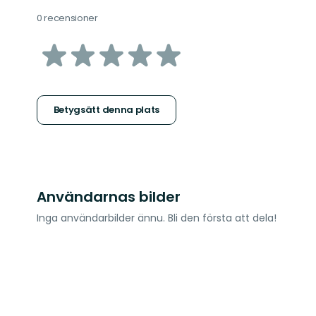
0 recensioner
av
5
stjärnor
Betygsätt denna plats
Användarnas bilder
Inga användarbilder ännu. Bli den första att dela!