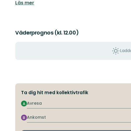
Läs mer
Väderprognos (kl. 12.00)
Ladda
Ta dig hit med kollektivtrafik
Avresa
A
Ankomst
B