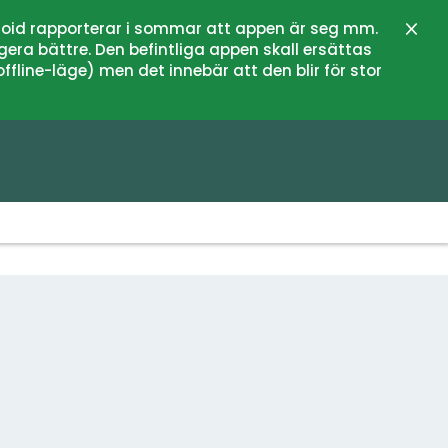
oid rapporterar i sommar att appen är seg mm.
Stän
gera bättre. Den befintliga appen skall ersättas
fline-läge) men det innebär att den blir för stor