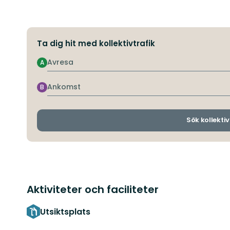
Ta dig hit med kollektivtrafik
Avresa
A
Ankomst
B
Sök kollektiv
Aktiviteter och faciliteter
Utsiktsplats