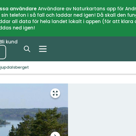
issa användare
Användare av Naturkartans app för Andr
n telefon i så fall och laddar ned igen! Då skall den fun
 all data för hela landet lokalt i appen (för att klara of
addas ned igen!
Bli kund
jupdalsberget
Gå
till
helskärmsläge