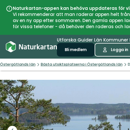
Naturkartan-appen kan behöva uppdateras för v
Vi rekommenderar att man raderar appen helt från si
av en ny app efter sommaren. Den gamla appen laddar
för vissa telefoner - då behöver den raderas och l
Utforska
Guider
Län
Kommuner
Bli medlem
Logga in
Östergötlands län
Bästa utsiktsplatserna i Östergötlands län
D