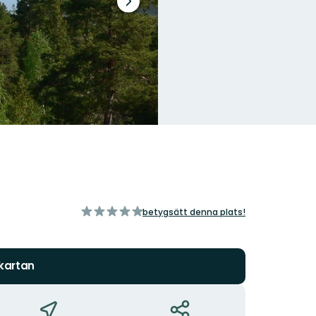
Nästa
bildspel
av
betygsätt denna plats!
5
stjärnor
 kartan