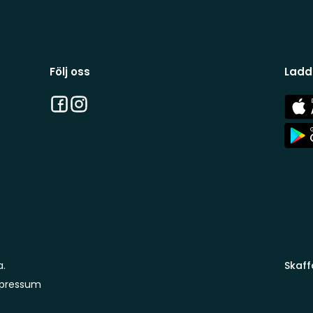
Följ oss
Ladd
Facebook
Instagram
App
Stor
App
Stor
a.
Skaff
pressum