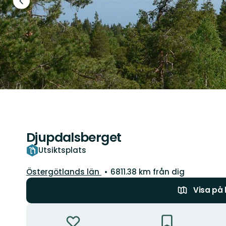
Föregående
bild
Djupdalsberget
Utsiktsplats
Län:
Östergötlands län
6811.38 km från dig
Visa på
Åtgärder