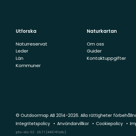
Utforska
Naturkartan
Naturreservat
Om oss
Leder
Guider
Län
Kontaktuppgifter
Kommuner
© Outdoormap AB 2014-2026. Alla rättigheter förbehålln
Integritetspolicy
Användarvillkor
Cookiepolicy
Im
phx-sto-02 · 26.7.1 (449747a8c)