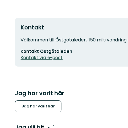
Kontakt
Adress
Välkommen till Östgötaleden, 150 mils vandring 
E-
Kontakt Östgötaleden
postadress
Kontakt via e-post
Jag har varit här
Jag har varit här
Jag vill hit
1