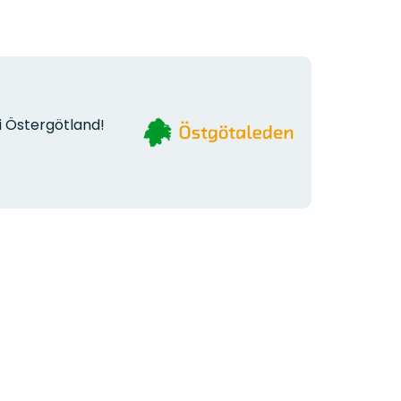
Organisationens
i Östergötland!
logotyp