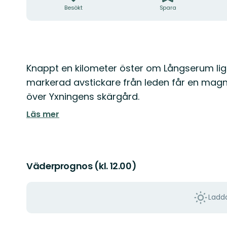
Besökt
Spara
Beskrivning
Knappt en kilometer öster om Långserum lig
markerad avstickare från leden får en magnif
över Yxningens skärgård.
Läs mer
Väderprognos (kl. 12.00)
Ladda