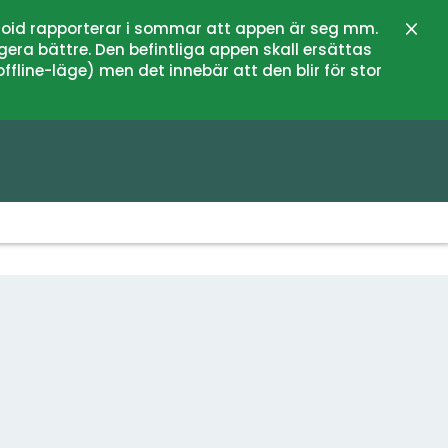
oid rapporterar i sommar att appen är seg mm.
Stän
gera bättre. Den befintliga appen skall ersättas
fline-läge) men det innebär att den blir för stor