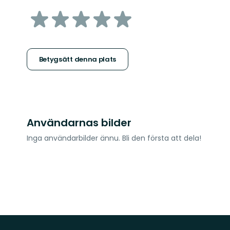
av
5
stjärnor
Betygsätt denna plats
Användarnas bilder
Inga användarbilder ännu. Bli den första att dela!