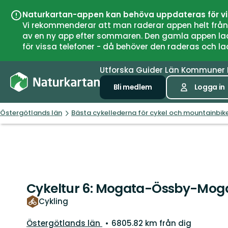
Naturkartan-appen kan behöva uppdateras för v
Vi rekommenderar att man raderar appen helt från si
av en ny app efter sommaren. Den gamla appen laddar
för vissa telefoner - då behöver den raderas och l
Utforska
Guider
Län
Kommuner
Bli medlem
Logga in
Östergötlands län
Bästa cykellederna för cykel och mountainbike
Cykeltur 6: Mogata-Össby-Mo
Cykling
Län:
Östergötlands län
6805.82 km från dig