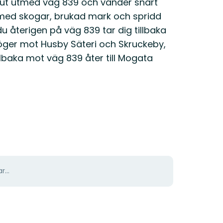
rut utmed väg 839 och vänder snart
 med skogar, brukad mark och spridd
u återigen på väg 839 tar dig tillbaka
öger mot Husby Säteri och Skruckeby,
llbaka mot väg 839 åter till Mogata
r...