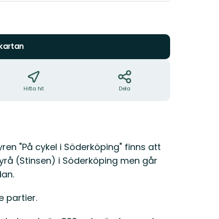
 kartan
Hitta hit
Dela
en "På cykel i Söderköping" finns att
yrå (Stinsen) i Söderköping men går
dan.
 partier.