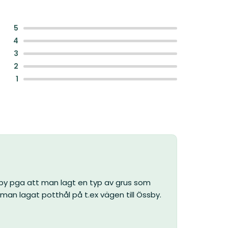
:
5
:
4
:
3
:
2
:
1
keby pga att man lagt en typ av grus som
 man lagat potthål på t.ex vägen till Össby.