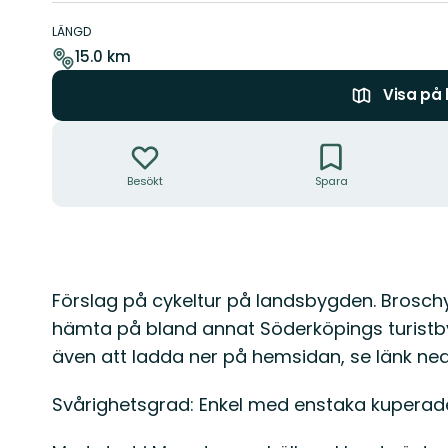
Information
om
LÄNGD
leden
15.0 km
Visa på
Åtgärder
Besökt
Spara
Beskrivning
Förslag på cykeltur på landsbygden. Broschyr
hämta på bland annat Söderköpings turistb
även att ladda ner på hemsidan, se länk ne
Svårighetsgrad: Enkel med enstaka kuperade