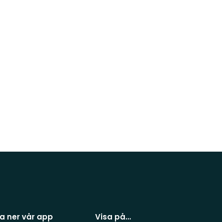
a ner vår app
Visa på…