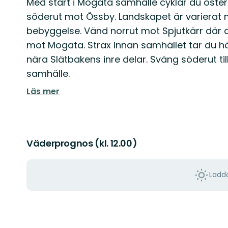
Med start i Mogata samhälle cyklar du öste
söderut mot Össby. Landskapet är varierat
bebyggelse. Vänd norrut mot Spjutkärr där d
mot Mogata. Strax innan samhället tar du h
nära Slätbakens inre delar. Sväng söderut ti
samhälle.
Läs mer
Väderprognos (kl. 12.00)
Ladda