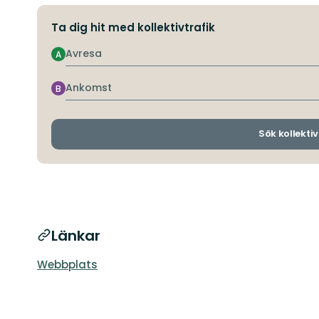
Ta dig hit med kollektivtrafik
Avresa
A
Ankomst
B
Sök kollektiv
Länkar
Webbplats