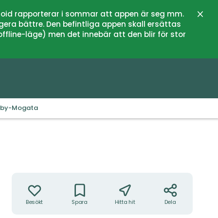
oid rapporterar i sommar att appen är seg mm.
Stän
gera bättre. Den befintliga appen skall ersättas
fline-läge) men det innebär att den blir för stor
eby-Mogata
Åtgärder
Besökt
Spara
Hitta hit
Dela