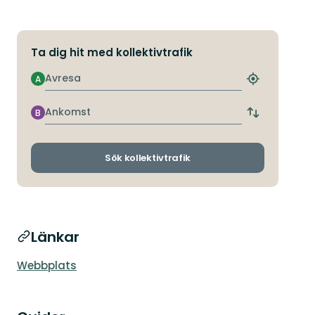
Ta dig hit med kollektivtrafik
Avresa
A
Hitta
närmaste
hållplats
Ankomst
B
Byt
avgångs-
och
ankomsthållp
Sök kollektivtrafik
Länkar
Webbplats