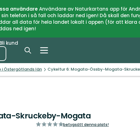
issa användare
Användare av Naturkartans app för Andr
n telefon i så fall och laddar ned igen! Då skall den fun
 all data för hela landet lokalt i appen (för att klara of
addas ned igen!
Bli kund
 i Östergötlands län
Cykeltur 6: Mogata-Össby-Mogata-Skruck
gata-Skruckeby-Mogata
av
betygsätt denna plats!
5
stjärnor