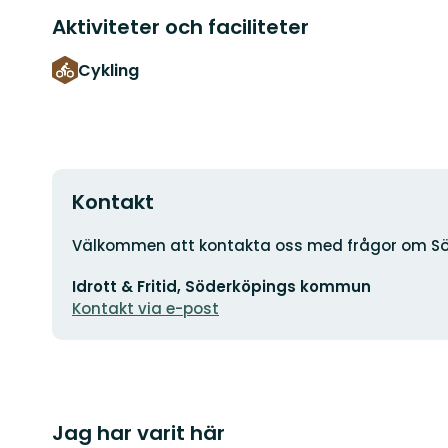
Aktiviteter och faciliteter
Cykling
Kontakt
Adress
Välkommen att kontakta oss med frågor om Sö
E-
Idrott & Fritid, Söderköpings kommun
postadress
Kontakt via e-post
Jag har varit här