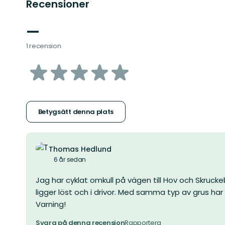
Recensioner
—
1 recension
av
5
stjärnor
Betygsätt denna plats
Thomas Hedlund
6 år sedan
Jag har cyklat omkull på vägen till Hov och Skruc
ligger löst och i drivor. Med samma typ av grus har
Varning!
Svara på denna recension
Rapportera