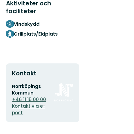
Aktiviteter och
faciliteter
Vindskydd
Grillplats/Eldplats
Kontakt
E-
Organisationens
Norrköpings
postadress
logotyp
Kommun
+46 11 15 00 00
Kontakt via e-
post