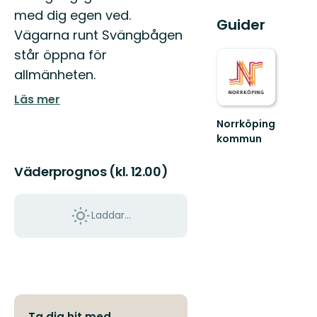
med dig egen ved.
Guider
Vägarna runt Svängbågen
står öppna för
allmänheten.
Läs mer
Norrköping
kommun
Upplev
det
Väderprognos (kl. 12.00)
bästa
av
Norrköpings
Laddar...
vackra
natur!
Ta dig hit med