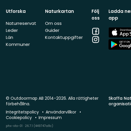
Utforska
Naturkartan
Följ
Ladda ner
oss
app
Naturreservat
Om oss
Facebook
App
Leder
Guider
Store
Län
Kontaktuppgifter
Instagram
App
Kommuner
Store
© Outdoormap AB 2014-2026. Alla rättigheter
Skaffa Natu
förbehållna.
organisat
Integritetspolicy
Användarvillkor
Cookiepolicy
Impressum
phx-sto-01 · 26.7.1 (449747a8c)