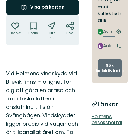
med
Visa på kartan
kollektivtr
Åtgärder
afik
Avresa
A
Besökt
Spara
Hitta
Dela
Hitta
hit
närmas
hållpla
Ankomst
B
Byt
avgång
och
ankomst
Sök
kollektivtrafik
Beskrivning
Vid Holmens vindskydd vid
Brevik finns möjlighet för
dig att göra en brasa och
fika i friska luften i
Länkar
anslutning till sjön
Svängbågen. Vindskyddet
Holmens
besöksportal
ligger precis vid vägen och
är tillgängligt året om. Ta