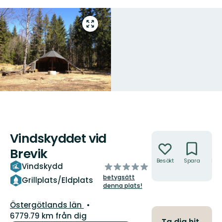
Gå
till
helskärmsläge
Vindskyddet vid
Åtgärder
Brevik
Besökt
Spara
Hitt
av
Vindskydd
hit
5
betygsätt
Grillplats/Eldplats
stjärnor
denna plats!
Län:
Östergötlands län
6779.79 km från dig
Ta dig hit