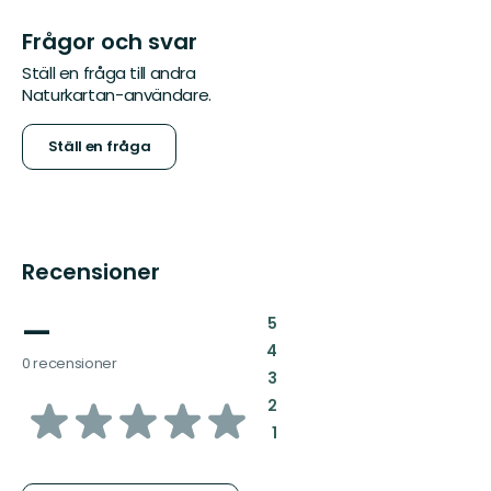
Frågor och svar
Ställ en fråga till andra
Naturkartan-användare.
Ställ en fråga
Recensioner
—
:
5
:
4
0 recensioner
:
3
av
:
2
:
1
5