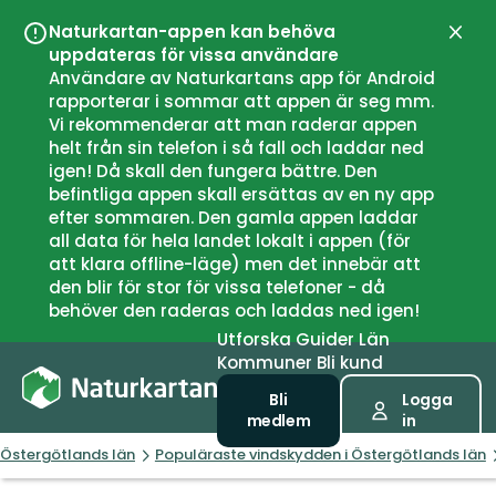
Naturkartan-appen kan behöva
Stän
uppdateras för vissa användare
Användare av Naturkartans app för Android
rapporterar i sommar att appen är seg mm.
Vi rekommenderar att man raderar appen
helt från sin telefon i så fall och laddar ned
igen! Då skall den fungera bättre. Den
befintliga appen skall ersättas av en ny app
efter sommaren. Den gamla appen laddar
all data för hela landet lokalt i appen (för
att klara offline-läge) men det innebär att
den blir för stor för vissa telefoner - då
behöver den raderas och laddas ned igen!
Utforska
Guider
Län
Kommuner
Bli kund
Bli
Logga
medlem
in
Östergötlands län
Populäraste vindskydden i Östergötlands län