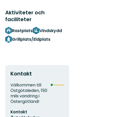
Aktiviteter och
faciliteter
Rastplats
Vindskydd
Grillplats/Eldplats
Kontakt
Adress
Organisationens
Välkommen till
logotyp
Östgötaleden, 150
mils vandring i
Östergötland!
E-
Kontakt
postadress