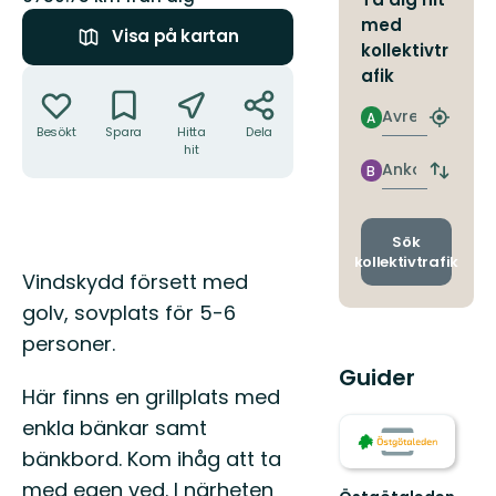
med
Visa på kartan
kollektivtr
Åtgärder
afik
Avresa
A
Hitta
Besökt
Spara
Hitta
Dela
närmas
hit
hållpla
Ankomst
B
Byt
avgång
och
ankomst
Sök
kollektivtrafik
Beskrivning
Vindskydd försett med
golv, sovplats för 5-6
personer.
Guider
Här finns en grillplats med
enkla bänkar samt
bänkbord. Kom ihåg att ta
med egen ved. I närheten