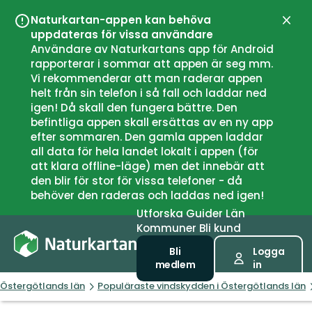
Naturkartan-appen kan behöva
Stän
uppdateras för vissa användare
Användare av Naturkartans app för Android
rapporterar i sommar att appen är seg mm.
Vi rekommenderar att man raderar appen
helt från sin telefon i så fall och laddar ned
igen! Då skall den fungera bättre. Den
befintliga appen skall ersättas av en ny app
efter sommaren. Den gamla appen laddar
all data för hela landet lokalt i appen (för
att klara offline-läge) men det innebär att
den blir för stor för vissa telefoner - då
behöver den raderas och laddas ned igen!
Utforska
Guider
Län
Kommuner
Bli kund
Bli
Logga
medlem
in
Östergötlands län
Populäraste vindskydden i Östergötlands län