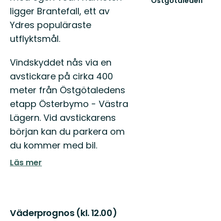
Östgötaleden
Välkommen
ligger Brantefall, ett av
till
Ydres populäraste
Östgötaleden,
utflyktsmål.
150
mils
vandring
Vindskyddet nås via en
...
avstickare på cirka 400
meter från Östgötaledens
etapp Österbymo - Västra
Lägern. Vid avstickarens
början kan du parkera om
du kommer med bil.
Läs mer
Väderprognos (kl. 12.00)