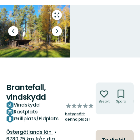
Gå
till
helskärmsläge
Föregående
Nästa
bild
bildspel
Brantefall,
Åtgärder
vindskydd
Besökt
Spara
Hitt
Vindskydd
av
hit
Rastplats
5
betygsätt
stjärnor
Grillplats/Eldplats
denna plats!
Län:
Östergötlands län
6780.75 km från dig
Ta dig hit