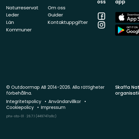
oss
app
Naturreservat
Om oss
Facebook
App
Leder
Guider
Store
Län
Kontaktuppgifter
Instagram
App
Kommuner
Store
© Outdoormap AB 2014-2026. Alla rättigheter
Skaffa Natu
förbehållna.
organisat
Integritetspolicy
Användarvillkor
Cookiepolicy
Impressum
phx-sto-01 · 26.7.1 (449747a8c)