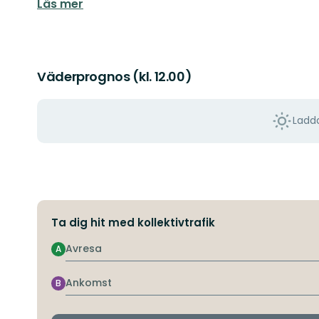
Läs mer
Väderprognos (kl. 12.00)
Ladda
Ta dig hit med kollektivtrafik
Avresa
A
Ankomst
B