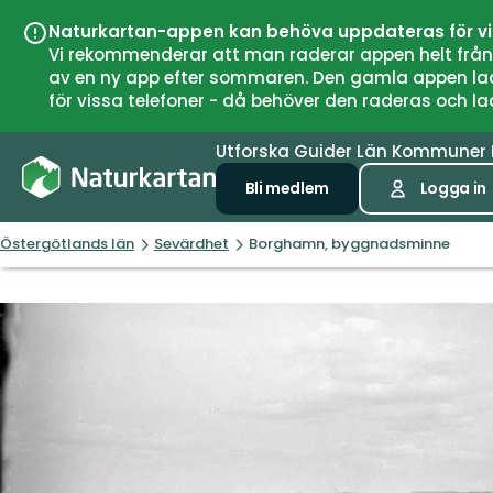
Naturkartan-appen kan behöva uppdateras för v
Vi rekommenderar att man raderar appen helt från si
av en ny app efter sommaren. Den gamla appen laddar
för vissa telefoner - då behöver den raderas och l
Utforska
Guider
Län
Kommuner
Bli medlem
Logga in
Östergötlands län
Sevärdhet
Borghamn, byggnadsminne