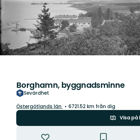
Borghamn, byggnadsminne
Sevärdhet
Län:
Östergötlands län
6721.52 km från dig
Visa på
Åtgärder