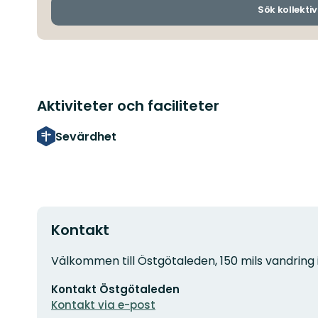
Sök kollektiv
Aktiviteter och faciliteter
Sevärdhet
Kontakt
Adress
Välkommen till Östgötaleden, 150 mils vandring 
E-
Kontakt Östgötaleden
postadress
Kontakt via e-post