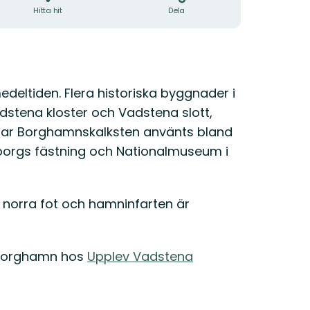
Hitta hit
Dela
deltiden. Flera historiska byggnader i
dstena kloster och Vadstena slott,
ar Borghamnskalksten använts bland
borgs fästning och Nationalmuseum i
orra fot och hamninfarten är
i Borghamn hos
Upplev Vadstena