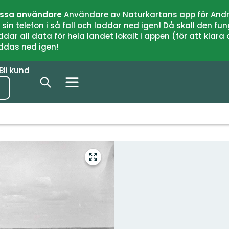
issa användare
Användare av Naturkartans app för Andr
n telefon i så fall och laddar ned igen! Då skall den fun
 all data för hela landet lokalt i appen (för att klara of
addas ned igen!
Bli kund
Gå
till
helskärmsläge