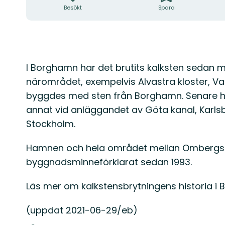
Besökt
Spara
Beskrivning
I Borghamn har det brutits kalksten sedan me
närområdet, exempelvis Alvastra kloster, Va
byggdes med sten från Borghamn. Senare h
annat vid anläggandet av Göta kanal, Karls
Stockholm.
Hamnen och hela området mellan Ombergs n
byggnadsminneförklarat sedan 1993.
Läs mer om kalkstensbrytningens historia 
(uppdat 2021-06-29/eb)