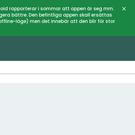
oid rapporterar i sommar att appen är seg mm.
Stän
gera bättre. Den befintliga appen skall ersättas
fline-läge) men det innebär att den blir för stor