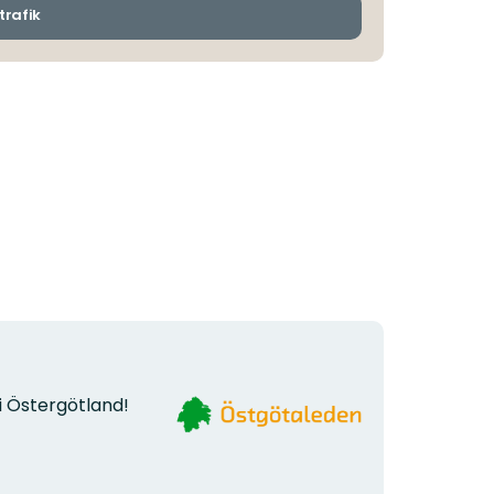
ankomsthållplatser
trafik
Organisationens
i Östergötland!
logotyp