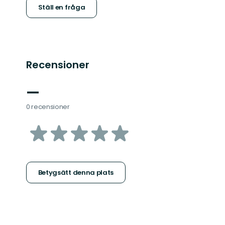
Ställ en fråga
Recensioner
—
0 recensioner
av
5
stjärnor
Betygsätt denna plats