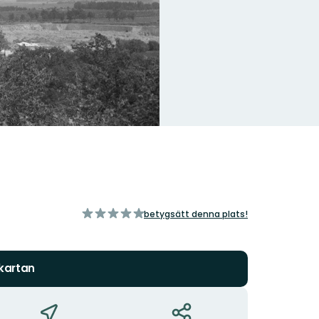
av
betygsätt denna plats!
5
stjärnor
 kartan