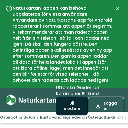
Naturkartan-appen kan behöva
Stän
uppdateras för vissa användare
Användare av Naturkartans app för Android
rapporterar i sommar att appen är seg mm.
Vi rekommenderar att man raderar appen
helt från sin telefon i så fall och laddar ned
igen! Då skall den fungera bättre. Den
befintliga appen skall ersättas av en ny app
efter sommaren. Den gamla appen laddar
all data för hela landet lokalt i appen (för
att klara offline-läge) men det innebär att
den blir för stor för vissa telefoner - då
behöver den raderas och laddas ned igen!
Utforska
Guider
Län
Kommuner
Bli kund
Bli
Logga
medlem
in
Östergötlands län
Bästa vandringslederna i Östergötlands län