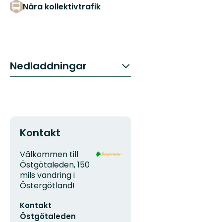
Nära kollektivtrafik
Nedladdningar
Kontakt
Adress
Organisationens
Välkommen till
logotyp
Östgötaleden, 150
mils vandring i
Östergötland!
E-
Kontakt
postadress
Östgötaleden