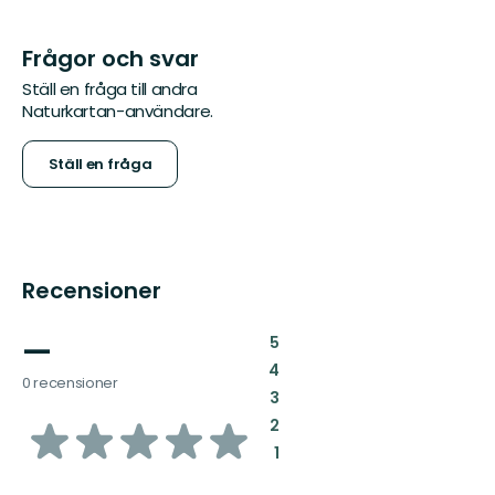
Frågor och svar
Ställ en fråga till andra
Naturkartan-användare.
Ställ en fråga
Recensioner
—
:
5
:
4
0 recensioner
:
3
av
:
2
:
1
5