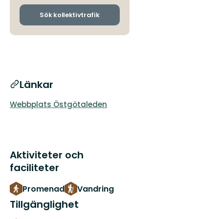
och
ankomsthållplatser
Sök kollektivtrafik
Länkar
Webbplats Östgötaleden
Aktiviteter och
faciliteter
Promenad
Vandring
Tillgänglighet