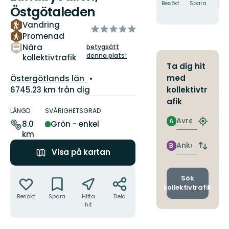
Besökt
Spara
Hitt
Östgötaleden
hit
Vandring
av
Promenad
5
Nära
betygsätt
stjärnor
denna plats!
kollektivtrafik
Ta dig hit
Län:
med
Östergötlands län
6745.23 km från dig
kollektivtr
Information
afik
om
LÄNGD
SVÅRIGHETSGRAD
Avresa
leden
A
8.0
Grön - enkel
Hitta
km
närmas
hållpla
Ankomst
B
Byt
Visa på kartan
avgång
och
Åtgärder
ankomst
Sök
kollektivtrafik
Besökt
Spara
Hitta
Dela
hit