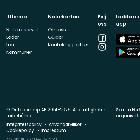
Utforska
Naturkartan
Följ
Ladda ner
oss
app
Naturreservat
Om oss
Facebook
App
Leder
Guider
Store
Län
Kontaktuppgifter
Instagram
App
Kommuner
Store
© Outdoormap AB 2014-2026. Alla rättigheter
Skaffa Natu
förbehållna.
organisat
Integritetspolicy
Användarvillkor
Cookiepolicy
Impressum
phx-sto-01 · 26.7.1 (449747a8c)