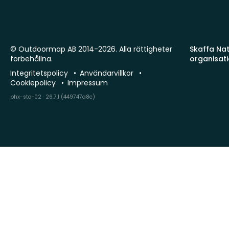
© Outdoormap AB 2014-2026. Alla rättigheter
Skaffa Natu
förbehållna.
organisat
Integritetspolicy
Användarvillkor
Cookiepolicy
Impressum
phx-sto-02 · 26.7.1 (449747a8c)