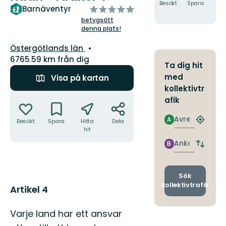
Besökt
Spara
Hitt
av
Barnäventyr
hit
5
betygsätt
denna plats!
stjärnor
Län:
Östergötlands län
6765.59 km från dig
Ta dig hit
med
Visa på kartan
kollektivtr
Åtgärder
afik
Avresa
A
Besökt
Spara
Hitta
Dela
Hitta
hit
närmas
hållpla
Ankomst
B
Byt
avgång
och
ankomst
Sök
kollektivtrafik
Beskrivning
Artikel 4
Varje land har ett ansvar