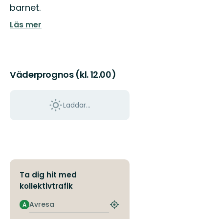
barnet.
Läs mer
Väderprognos (kl. 12.00)
Laddar...
Ta dig hit med
kollektivtrafik
Avresa
A
Hitta
närmaste