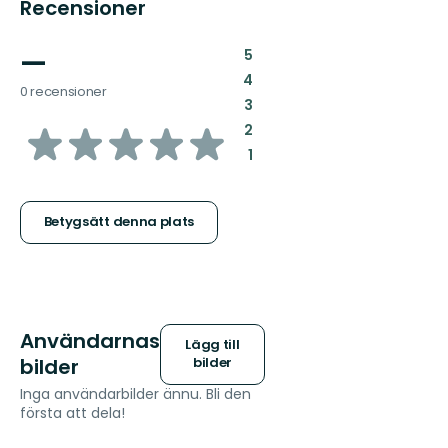
Recensioner
—
:
5
:
4
0 recensioner
:
3
av
:
2
:
1
5
stjärnor
Betygsätt denna plats
Användarnas
Lägg till
bilder
bilder
Inga användarbilder ännu. Bli den
första att dela!