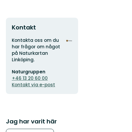
Kontakt
Adress
Organisationens
Kontakta oss om du
logotyp
har frågor om något
på Naturkartan
Linköping.
E-
Naturgruppen
postadress
+46 13 20 60 00
Kontakt via e-post
Jag har varit här