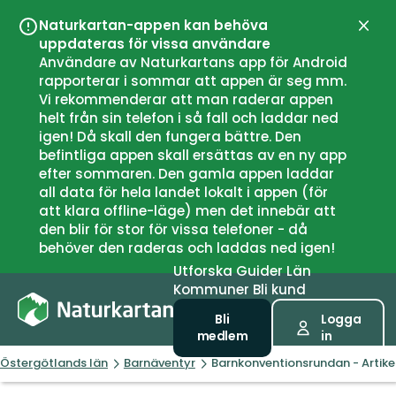
Naturkartan-appen kan behöva
Stän
uppdateras för vissa användare
Användare av Naturkartans app för Android
rapporterar i sommar att appen är seg mm.
Vi rekommenderar att man raderar appen
helt från sin telefon i så fall och laddar ned
igen! Då skall den fungera bättre. Den
befintliga appen skall ersättas av en ny app
efter sommaren. Den gamla appen laddar
all data för hela landet lokalt i appen (för
att klara offline-läge) men det innebär att
den blir för stor för vissa telefoner - då
behöver den raderas och laddas ned igen!
Utforska
Guider
Län
Kommuner
Bli kund
Bli
Logga
medlem
in
Östergötlands län
Barnäventyr
Barnkonventionsrundan - Artike