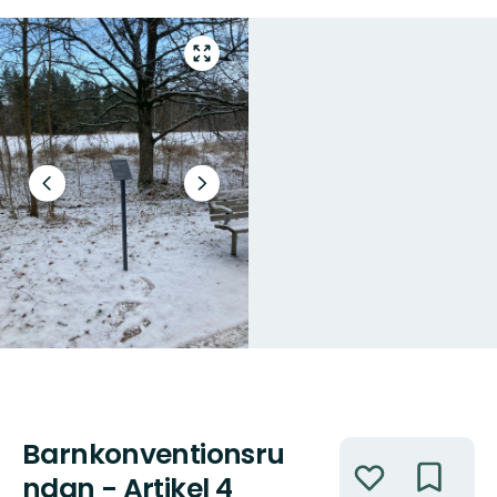
Gå
till
helskärmsläge
Föregående
Nästa
bild
bildspel
Barnkonventionsru
Åtgärder
ndan - Artikel 4