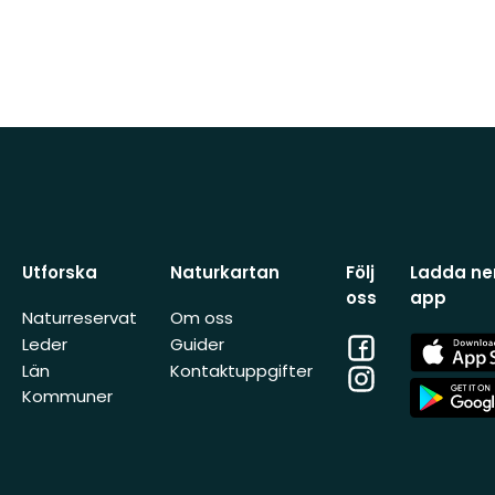
Utforska
Naturkartan
Följ
Ladda ner
oss
app
Naturreservat
Om oss
Facebook
App
Leder
Guider
Store
Län
Kontaktuppgifter
Instagram
App
Kommuner
Store