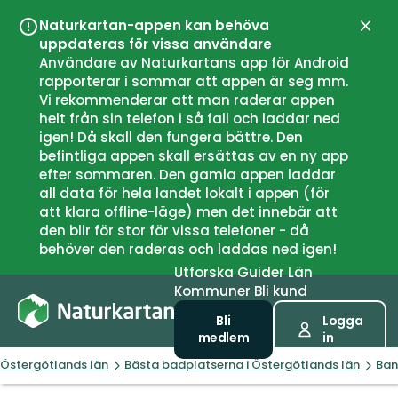
Naturkartan-appen kan behöva
Stän
uppdateras för vissa användare
Användare av Naturkartans app för Android
rapporterar i sommar att appen är seg mm.
Vi rekommenderar att man raderar appen
helt från sin telefon i så fall och laddar ned
igen! Då skall den fungera bättre. Den
befintliga appen skall ersättas av en ny app
efter sommaren. Den gamla appen laddar
all data för hela landet lokalt i appen (för
att klara offline-läge) men det innebär att
den blir för stor för vissa telefoner - då
behöver den raderas och laddas ned igen!
Utforska
Guider
Län
Kommuner
Bli kund
Bli
Logga
medlem
in
Östergötlands län
Bästa badplatserna i Östergötlands län
Ban