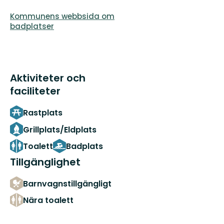
Kommunens webbsida om
badplatser
Aktiviteter och
faciliteter
Rastplats
Grillplats/Eldplats
Toalett
Badplats
Tillgänglighet
Barnvagnstillgängligt
Nära toalett