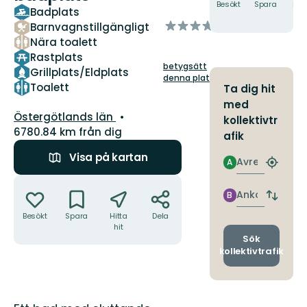
Besökt
Spara
Hitt
Badplats
hit
av
Barnvagnstillgängligt
5
Nära toalett
stjärnor
Rastplats
betygsätt
Grillplats/Eldplats
denna plats!
Toalett
Ta dig hit
med
Län:
Östergötlands län
kollektivtr
6780.84 km från dig
afik
Visa på kartan
Avresa
A
Hitta
närmas
Åtgärder
hållpla
Ankomst
B
Byt
avgång
Besökt
Spara
Hitta
Dela
och
hit
ankomst
Sök
kollektivtrafik
Beskrivning