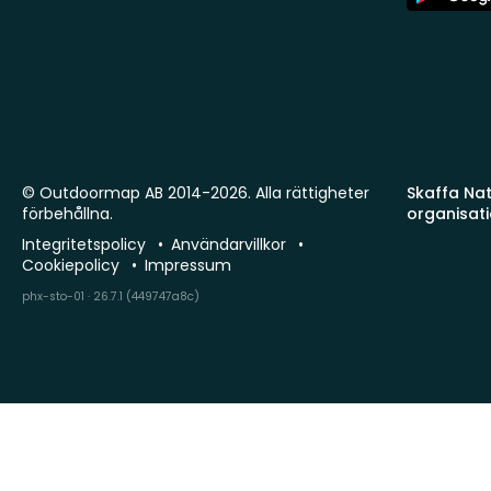
Store
© Outdoormap AB 2014-2026. Alla rättigheter
Skaffa Natu
förbehållna.
organisat
Integritetspolicy
Användarvillkor
Cookiepolicy
Impressum
phx-sto-01 · 26.7.1 (449747a8c)