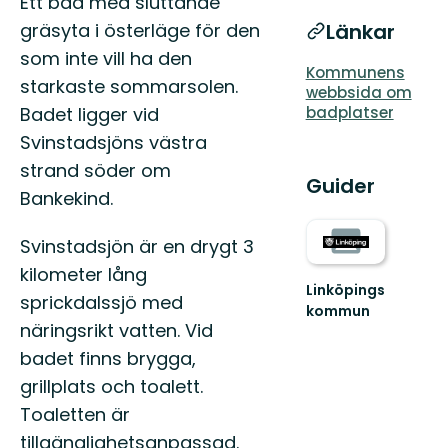
Ett bad med sluttande
Länkar
gräsyta i österläge för den
som inte vill ha den
Kommunens
starkaste sommarsolen.
webbsida om
badplatser
Badet ligger vid
Svinstadsjöns västra
strand söder om
Guider
Bankekind.
Svinstadsjön är en drygt 3
kilometer lång
Linköpings
sprickdalssjö med
kommun
näringsrikt vatten. Vid
badet finns brygga,
grillplats och toalett.
Toaletten är
tillgänglighetsanpassad.