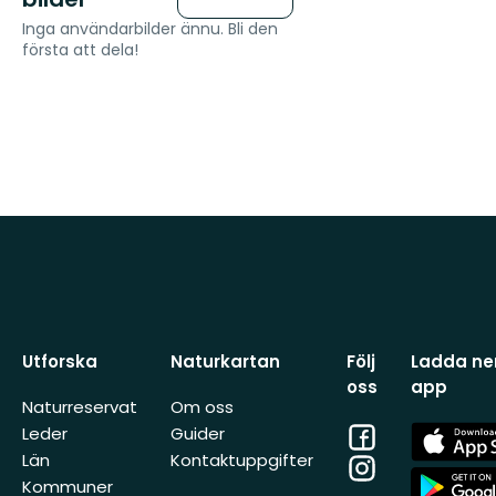
Inga användarbilder ännu. Bli den
första att dela!
Utforska
Naturkartan
Följ
Ladda ner
oss
app
Naturreservat
Om oss
Facebook
App
Leder
Guider
Store
Län
Kontaktuppgifter
Instagram
App
Kommuner