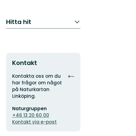
Hitta hit
Kontakt
Adress
Organisationens
Kontakta oss om du
logotyp
har frågor om något
på Naturkartan
Linköping.
E-
Naturgruppen
postadress
+46 13 20 60 00
Kontakt via e-post