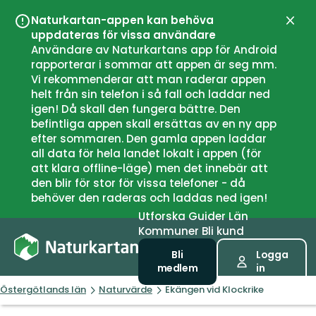
Naturkartan-appen kan behöva
Stän
uppdateras för vissa användare
Användare av Naturkartans app för Android
rapporterar i sommar att appen är seg mm.
Vi rekommenderar att man raderar appen
helt från sin telefon i så fall och laddar ned
igen! Då skall den fungera bättre. Den
befintliga appen skall ersättas av en ny app
efter sommaren. Den gamla appen laddar
all data för hela landet lokalt i appen (för
att klara offline-läge) men det innebär att
den blir för stor för vissa telefoner - då
behöver den raderas och laddas ned igen!
Utforska
Guider
Län
Kommuner
Bli kund
Bli
Logga
medlem
in
Östergötlands län
Naturvärde
Ekängen vid Klockrike