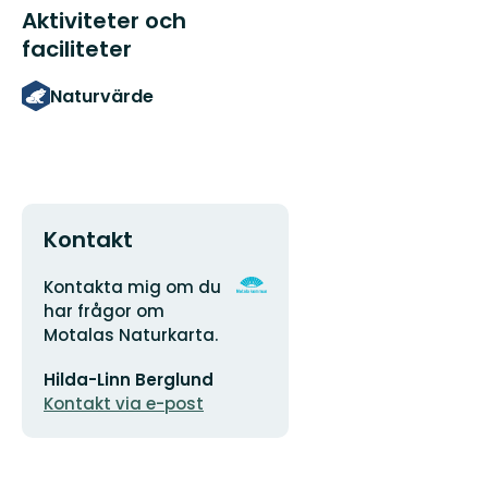
Aktiviteter och
faciliteter
Naturvärde
Kontakt
Adress
Organisationens
Kontakta mig om du
logotyp
har frågor om
Motalas Naturkarta.
E-
Hilda-Linn Berglund
postadress
Kontakt via e-post