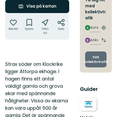
med
Visa på kartan
kollektivtr
Åtgärder
afik
Avresa
A
Besökt
Spara
Hitta
Dela
Hitta
hit
närmas
hållpla
Ankomst
B
Byt
avgång
och
ankomst
Sök
kollektivtrafik
Beskrivning
Strax söder om Klockrike
ligger Ättorpa ekhage. I
hagen finns ett antal
väldigt gamla och grova
Guider
ekar med spännande
håligheter. Vissa av ekarna
kan vara uppåt 500 år
gamla. Det är spännande