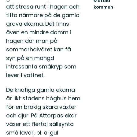
Motala
att strosa runt i hagen och
kommun
Upplev
titta närmare på de gamla
Östergötlands
grova ekarna. Det finns
sjöstad
-
även en mindre damm i
Välkommen
hagen där man på
till
M...
sommarhalvåret kan få
syn på en mängd
intressanta småkryp som
lever i vattnet.
De knotiga gamla ekarna
är likt stadens höghus hem
för en brokig skara växter
och djur. På Ättorpas ekar
växer ett flertal sällsynta
små lavar, bl. a. gul