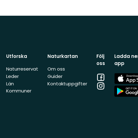
Utforska
Naturkartan
Följ
Ladda ner
oss
app
Naturreservat
Om oss
Facebook
App
Leder
Guider
Store
Län
Kontaktuppgifter
Instagram
App
Kommuner
Store