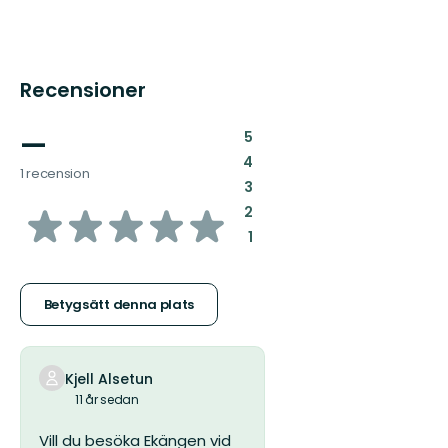
Recensioner
—
:
5
:
4
1 recension
:
3
av
:
2
:
1
5
stjärnor
Betygsätt denna plats
Kjell Alsetun
11 år sedan
Vill du besöka Ekängen vid