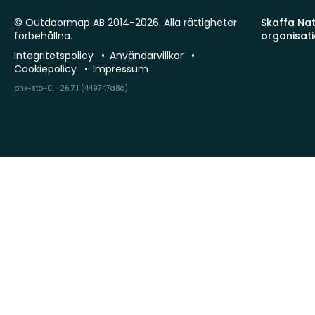
© Outdoormap AB 2014-2026. Alla rättigheter
Skaffa Natu
förbehållna.
organisat
Integritetspolicy
Användarvillkor
Cookiepolicy
Impressum
phx-sto-01 · 26.7.1 (449747a8c)