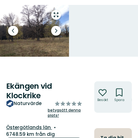
Gå
till
helskärmsläge
Föregående
Nästa
bild
bildspel
Ekängen vid
Åtgärder
Klockrike
Besökt
Spara
Hitt
av
Naturvärde
hit
5
betygsätt denna
plats!
stjärnor
Län:
Östergötlands län
6748.59 km från dig
Ta dig hit