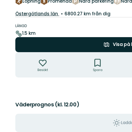
Löpning
Promenad
Nära parkering
Nära
Län:
Östergötlands län
6800.27 km från dig
Information
om
LÄNGD
leden
1.5 km
Visa på
Åtgärder
Besökt
Spara
Väderprognos (kl. 12.00)
Ladda