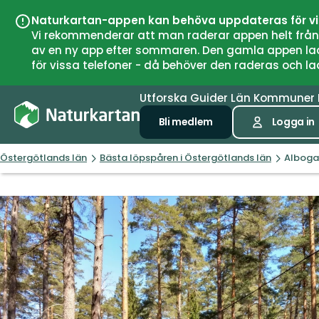
Naturkartan-appen kan behöva uppdateras för v
Vi rekommenderar att man raderar appen helt från si
av en ny app efter sommaren. Den gamla appen laddar
för vissa telefoner - då behöver den raderas och l
Utforska
Guider
Län
Kommuner
Bli medlem
Logga in
Östergötlands län
Bästa löpspåren i Östergötlands län
Alboga