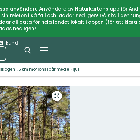
issa användare
Användare av Naturkartans app för Andr
n telefon i så fall och laddar ned igen! Då skall den fun
 all data för hela landet lokalt i appen (för att klara of
addas ned igen!
Bli kund
skogen 1,5 km motionsspår med el-ljus
Gå
till
helskärmsläge