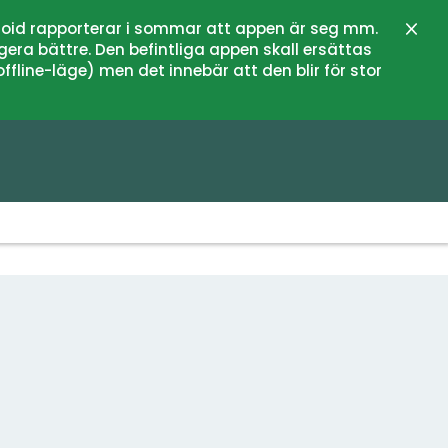
oid rapporterar i sommar att appen är seg mm.
Stän
gera bättre. Den befintliga appen skall ersättas
fline-läge) men det innebär att den blir för stor