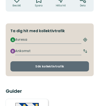
Besökt
Spara
Hitta hit
Dela
Ta dig hit med kollektivtrafik
Avresa
A
Hitta
närmaste
hållplats
Ankomst
B
Byt
avgångs-
och
ankomsthållp
Sök kollektivtrafik
Guider