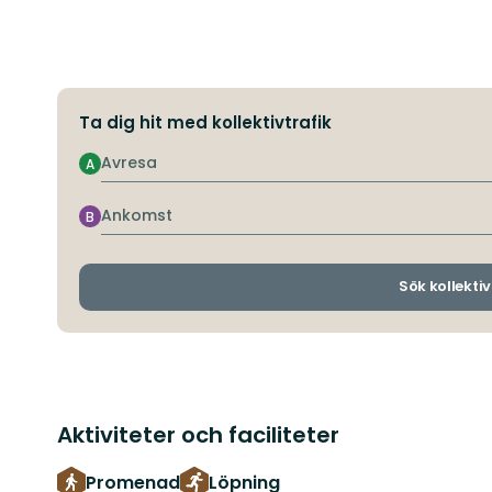
Ta dig hit med kollektivtrafik
Avresa
A
Ankomst
B
Sök kollektiv
Aktiviteter och faciliteter
Promenad
Löpning