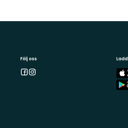
Följ oss
Ladd
Facebook
Instagram
App
Stor
App
Stor