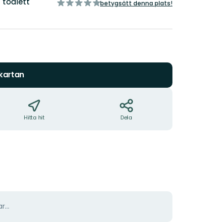
 toalett
av
betygsätt denna plats!
5
stjärnor
 kartan
Hitta hit
Dela
r...