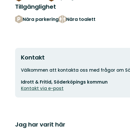
Tillgänglighet
Nära parkering
Nära toalett
Kontakt
Adress
Välkommen att kontakta oss med frågor om Sö
E-
Idrott & Fritid, Söderköpings kommun
postadress
Kontakt via e-post
Jag har varit här