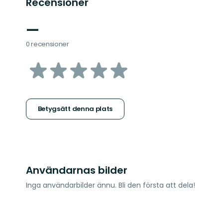
Recensioner
—
0 recensioner
av
5
stjärnor
Betygsätt denna plats
Användarnas bilder
Inga användarbilder ännu. Bli den första att dela!