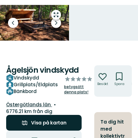
Gå
till
Föregående
Nästa
helskärmsläge
bild
bildspel
Ågelsjön vindskydd
Åtgärder
Vindskydd
av
Grillplats/Eldplats
Besökt
Spara
Hitt
5
betygsätt
hit
stjärnor
Bänkbord
denna plats!
Län:
Östergötlands län
6776.21 km från dig
Ta dig hit
Visa på kartan
med
Åtgärder
kollektivtr