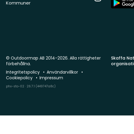
App
Kommuner
Store
© Outdoormap AB 2014-2026. Alla rättigheter
Skaffa Natu
förbehållna.
organisat
Integritetspolicy
Användarvillkor
Cookiepolicy
Impressum
phx-sto-02 · 26.7.1 (449747a8c)