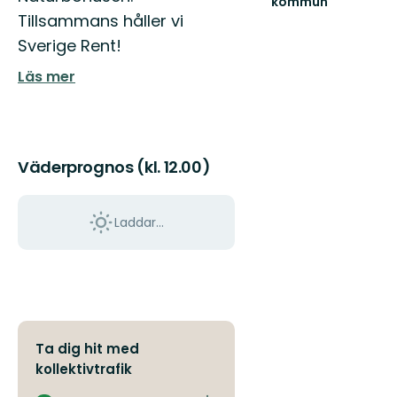
kommun
Östgöt
Upplev
Tillsammans håller vi
150
det
mils
Sverige Rent!
bästa
vandri
av
...
Läs mer
Norrköpings
vackra
natur!
Väderprognos (kl. 12.00)
Laddar...
Ta dig hit med
kollektivtrafik