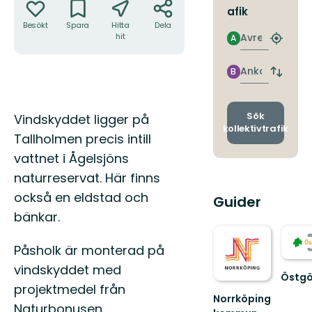
afik
Besökt
Spara
Hitta
Dela
Avresa
hit
A
Hitta
närmas
hållpla
Ankomst
B
Byt
avgång
och
ankomst
Beskrivning
Sök
Vindskyddet ligger på
kollektivtrafik
Tallholmen precis intill
vattnet i Ågelsjöns
naturreservat. Här finns
också en eldstad och
Guider
bänkar.
Påsholk är monterad på
vindskyddet med
Östgö
projektmedel från
Välko
Norrköping
till
Naturbonusen.