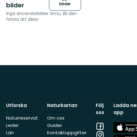
bilder
bilder
Inga användarbilder ännu. Bli den
första att dela!
Utforska
Naturkartan
Följ
Ladda ner
oss
app
Naturreservat
Om oss
Facebook
App
Leder
Guider
Store
Län
Kontaktuppgifter
Instagram