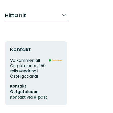
Hitta hit
Kontakt
Adress
Organisationens
Välkommen till
logotyp
Östgötaleden, 150
mils vandring i
Östergötland!
E-
Kontakt
postadress
Östgötaleden
Kontakt via e-post