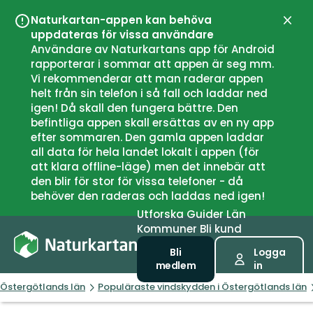
Naturkartan-appen kan behöva
Stän
uppdateras för vissa användare
Användare av Naturkartans app för Android
rapporterar i sommar att appen är seg mm.
Vi rekommenderar att man raderar appen
helt från sin telefon i så fall och laddar ned
igen! Då skall den fungera bättre. Den
befintliga appen skall ersättas av en ny app
efter sommaren. Den gamla appen laddar
all data för hela landet lokalt i appen (för
att klara offline-läge) men det innebär att
den blir för stor för vissa telefoner - då
behöver den raderas och laddas ned igen!
Utforska
Guider
Län
Kommuner
Bli kund
Bli
Logga
medlem
in
Östergötlands län
Populäraste vindskydden i Östergötlands län