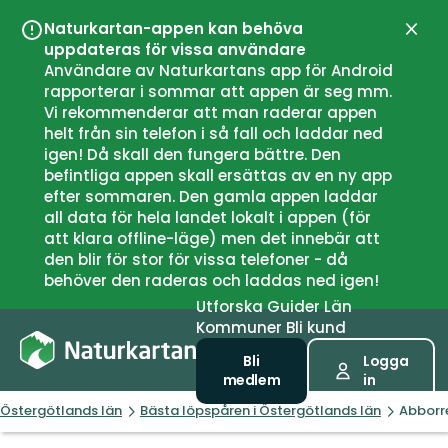
Naturkartan-appen kan behöva
Stän
uppdateras för vissa användare
Användare av Naturkartans app för Android
rapporterar i sommar att appen är seg mm.
Vi rekommenderar att man raderar appen
helt från sin telefon i så fall och laddar ned
igen! Då skall den fungera bättre. Den
befintliga appen skall ersättas av en ny app
efter sommaren. Den gamla appen laddar
all data för hela landet lokalt i appen (för
att klara offline-läge) men det innebär att
den blir för stor för vissa telefoner - då
behöver den raderas och laddas ned igen!
Utforska
Guider
Län
Kommuner
Bli kund
Bli
Logga
medlem
in
Östergötlands län
Bästa löpspåren i Östergötlands län
Abborre