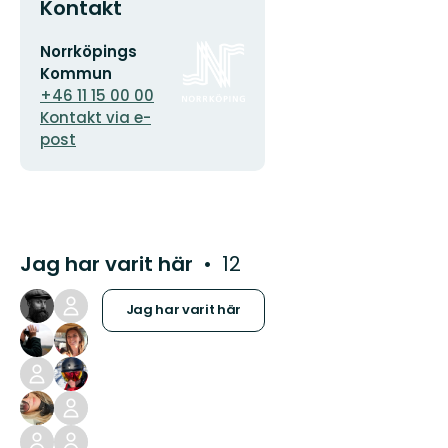
Kontakt
E-
Organisationens
Norrköpings
postadress
logotyp
Kommun
+46 11 15 00 00
Kontakt via e-
post
Jag har varit här
12
Jag har varit här