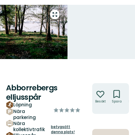
Gå
till
helskärmsläge
Abborrebergs
Åtgärder
elljusspår
Besökt
Spara
Hitt
Löpning
hit
av
Nära
5
parkering
stjärnor
Nära
betygsätt
kollektivtrafik
denna plats!