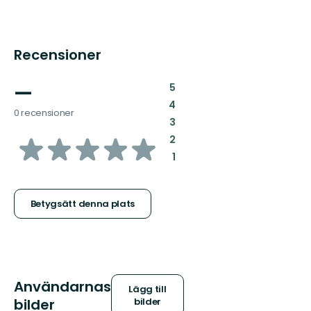
Recensioner
—
:
5
:
4
0 recensioner
:
3
av
:
2
:
1
5
stjärnor
Betygsätt denna plats
Användarnas
Lägg till
bilder
bilder