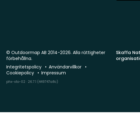
© Outdoormap AB 2014-2026. Alla rättigheter
Skaffa Natu
förbehållna.
organisat
Integritetspolicy
Användarvillkor
Cookiepolicy
Impressum
phx-sto-02 · 26.7.1 (449747a8c)