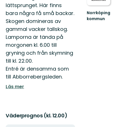
lättsprunget. Här finns
bara några få små backar.
Norrköping
kommun
Skogen domineras av
Upplev
gammal vacker tallskog.
det
bästa
Lamporna är tända på
av
morgonen kl. 6.00 till
Norrköpings
vackra
gryning och från skymning
natur!
till kl. 22.00.
Entré är densamma som
till Abborrebergsleden.
Läs mer
Väderprognos (kl. 12.00)