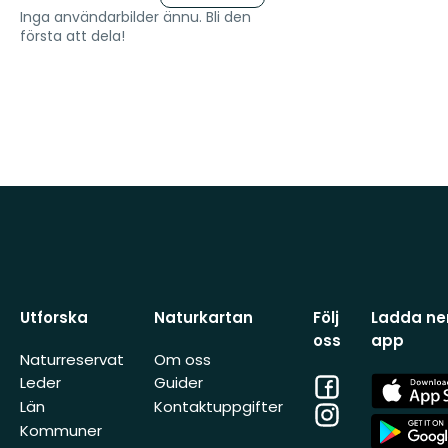
Inga användarbilder ännu. Bli den
första att dela!
Utforska
Naturkartan
Följ
Ladda ner
oss
app
Naturreservat
Om oss
Facebook
App
Leder
Guider
Store
Län
Kontaktuppgifter
Instagram
App
Kommuner
Store