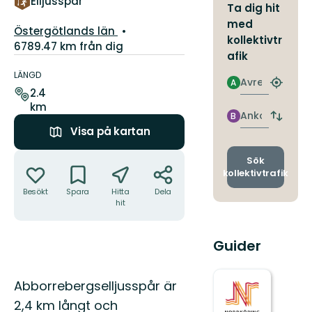
Elljusspår
Ta dig hit
med
Län:
Östergötlands län
kollektivtr
6789.47 km från dig
afik
Information
om
LÄNGD
Avresa
A
Hitta
leden
2.4
närmas
km
hållpla
Ankomst
B
Byt
Visa på kartan
avgång
och
Åtgärder
ankomst
Sök
kollektivtrafik
Besökt
Spara
Hitta
Dela
hit
Guider
Beskrivning
Abborrebergselljusspår är
2,4 km långt och