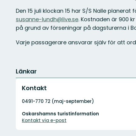
Den 15 juli klockan 15 har S/S Nalle planera
susanne-lundh@live.se
. Kostnaden är 900 k
på grund av förseningar på dagsturerna i B
Varje passagerare ansvarar själv för att ord
Länkar
Kontakt
Adress
0491-770 72 (maj-september)
E-
Oskarshamns turistinformation
postadress
Kontakt via e-post