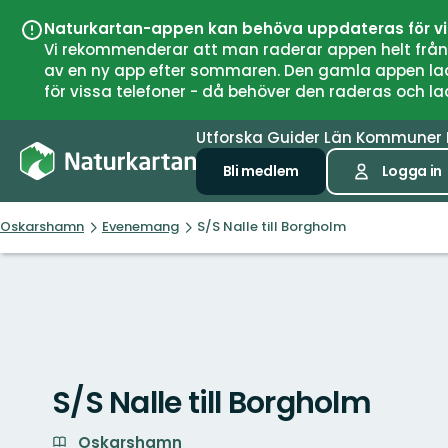
Naturkartan-appen kan behöva uppdateras för v
Vi rekommenderar att man raderar appen helt från si
av en ny app efter sommaren. Den gamla appen laddar
för vissa telefoner - då behöver den raderas och l
Utforska
Guider
Län
Kommuner
Bli medlem
Logga in
Oskarshamn
Evenemang
S/S Nalle till Borgholm
S/S Nalle till Borgholm
Oskarshamn