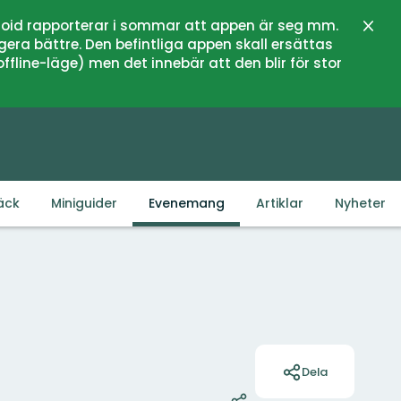
oid rapporterar i sommar att appen är seg mm.
Stän
gera bättre. Den befintliga appen skall ersättas
fline-läge) men det innebär att den blir för stor
äck
Miniguider
Evenemang
Artiklar
Nyheter
Åtgärder
Dela