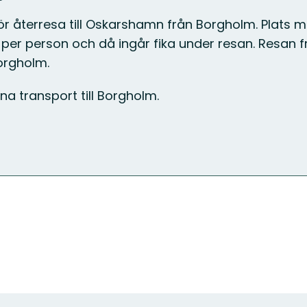
t för återresa till Oskarshamn från Borgholm. Plat
r per person och då ingår fika under resan. Resan
orgholm.
na transport till Borgholm.