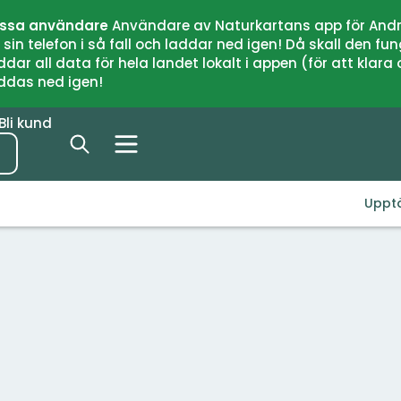
issa användare
Användare av Naturkartans app för Andr
n telefon i så fall och laddar ned igen! Då skall den fun
 all data för hela landet lokalt i appen (för att klara of
addas ned igen!
Bli kund
Uppt