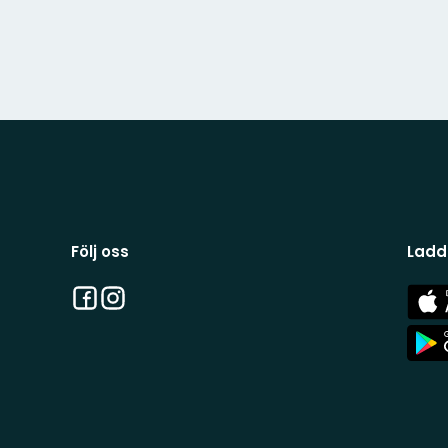
Följ oss
Ladd
Facebook
Instagram
App
Stor
App
Stor