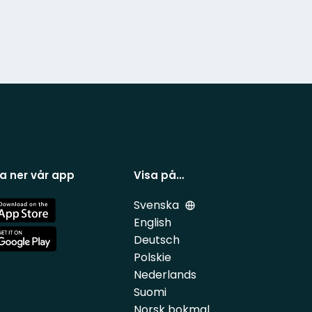
a ner vår app
Visa på…
Svenska
e
English
Deutsch
e
Polskie
Nederlands
Suomi
Norsk bokmal