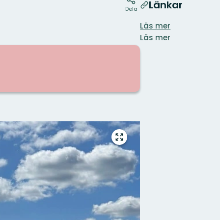
Länkar
Dela
Läs mer
Läs mer
Gå
till
helskärmsläge