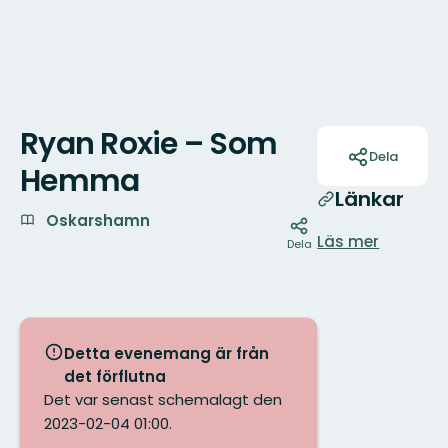
Ryan Roxie – Som
Åtgärder
Dela
Hemma
Länkar
Oskarshamn
Läs mer
Dela
Detta evenemang är från
det förflutna
Det var senast schemalagt den
2023-02-04 01:00.