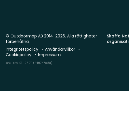
© Outdoormap AB 2014-2026. Alla rättigheter
Skaffa Natu
förbehållna.
organisat
Integritetspolicy
Användarvillkor
Cookiepolicy
Impressum
phx-sto-01 · 26.7.1 (449747a8c)