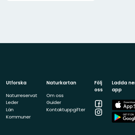
Utforska
Naturkartan
Följ
Ladda ner
oss
app
Naturreservat
Om oss
Facebook
App
Leder
Guider
Store
Län
Kontaktuppgifter
Instagram
App
Kommuner
Store