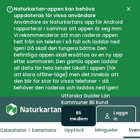
Naturkartan-appen kan behöva
Stän
uppdateras för vissa användare
Användare av Naturkartans app för Android
rapporterar i sommar att appen är seg mm.
Vi rekommenderar att man raderar appen
helt från sin telefon i så fall och laddar ned
igen! Då skall den fungera bättre. Den
befintliga appen skall ersättas av en ny app
efter sommaren. Den gamla appen laddar
all data för hela landet lokalt i appen (för
att klara offline-läge) men det innebär att
den blir för stor för vissa telefoner - då
behöver den raderas och laddas ned igen!
Utforska
Guider
Län
Kommuner
Bli kund
Bli
Logga
medlem
in
Upptäck
Miniguider
Eve
Oskarshamn
Evenemang
Ryan Roxie – Som Hemma