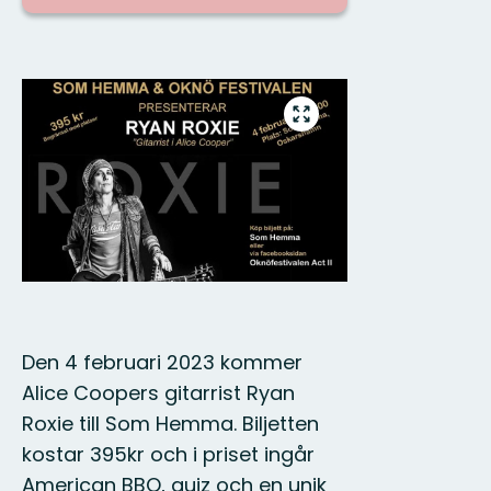
Bilder
Gå
till
helskärmsläge
Den 4 februari 2023 kommer
Alice Coopers gitarrist Ryan
Roxie till Som Hemma. Biljetten
kostar 395kr och i priset ingår
American BBQ, quiz och en unik