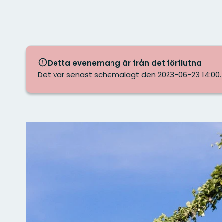
Detta evenemang är från det förflutna
Det var senast schemalagt den 2023-06-23 14:00.
Bilder