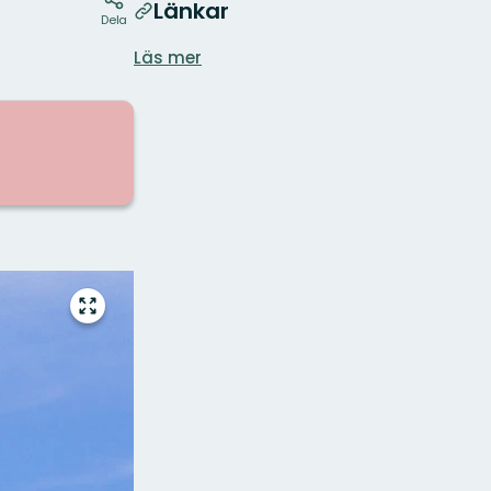
Länkar
Dela
Läs mer
Gå
till
helskärmsläge