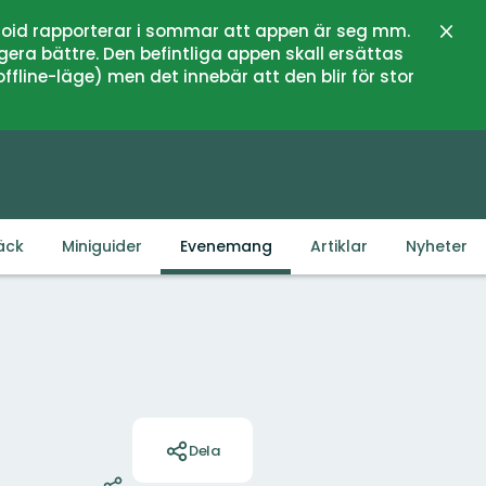
oid rapporterar i sommar att appen är seg mm.
Stän
gera bättre. Den befintliga appen skall ersättas
fline-läge) men det innebär att den blir för stor
äck
Miniguider
Evenemang
Artiklar
Nyheter
Åtgärder
Dela