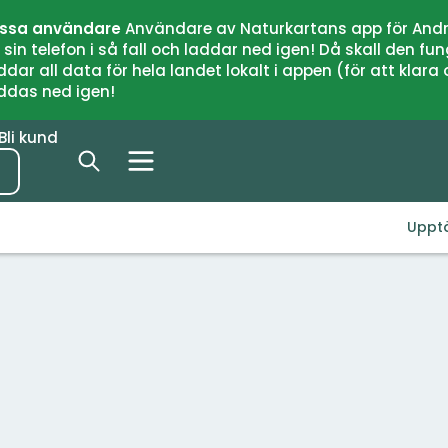
issa användare
Användare av Naturkartans app för Andr
n telefon i så fall och laddar ned igen! Då skall den fun
 all data för hela landet lokalt i appen (för att klara of
addas ned igen!
Bli kund
Uppt