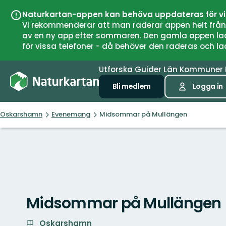
Naturkartan-appen kan behöva uppdateras för v
Vi rekommenderar att man raderar appen helt från si
av en ny app efter sommaren. Den gamla appen laddar
för vissa telefoner - då behöver den raderas och l
Utforska
Guider
Län
Kommuner
Bli medlem
Logga in
Oskarshamn
Evenemang
Midsommar på Mullängen
Midsommar på Mullängen
Oskarshamn