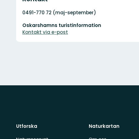
Adress
0491-770 72 (maj-september)
E-
Oskarshamns turistinformation
postadress
Kontakt via e-post
Utforska
Naturkartan