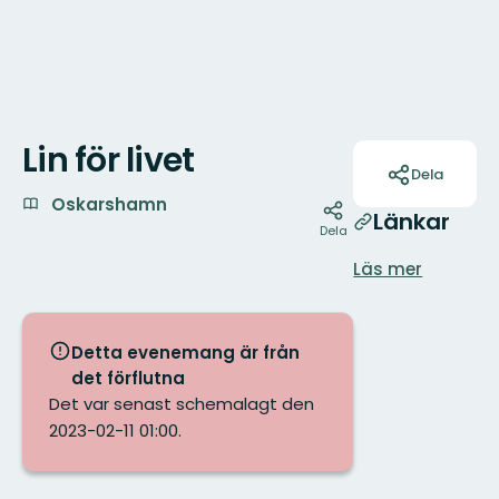
Lin för livet
Åtgärder
Dela
Oskarshamn
Länkar
Dela
Läs mer
Detta evenemang är från
det förflutna
Det var senast schemalagt den
2023-02-11 01:00.