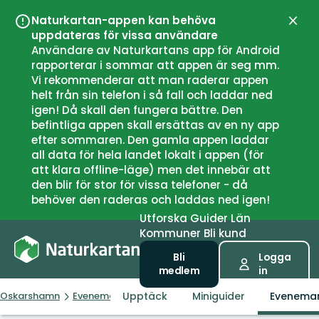
Naturkartan-appen kan behöva
Stän
uppdateras för vissa användare
Användare av Naturkartans app för Android
rapporterar i sommar att appen är seg mm.
Vi rekommenderar att man raderar appen
helt från sin telefon i så fall och laddar ned
igen! Då skall den fungera bättre. Den
befintliga appen skall ersättas av en ny app
efter sommaren. Den gamla appen laddar
all data för hela landet lokalt i appen (för
att klara offline-läge) men det innebär att
den blir för stor för vissa telefoner - då
behöver den raderas och laddas ned igen!
Utforska
Guider
Län
Kommuner
Bli kund
Bli
Logga
medlem
in
Upptäck
Miniguider
Evenema
Oskarshamn
Evenemang
Lin för livet