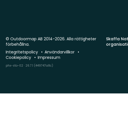
© Outdoormap AB 2014-2026. Alla rättigheter
Skaffa Natu
förbehållna.
organisat
Integritetspolicy
Användarvillkor
Cookiepolicy
Impressum
phx-sto-02 · 26.7.1 (449747a8c)