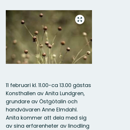
Bilder
Gå
till
helskärmsläge
11 februari kl. 11.00-ca 13.00 gästas
Konsthallen av Anita Lundgren,
grundare av Östgötalin och
handvävaren Anne Elmdahl.
Anita kommer att dela med sig
av sina erfarenheter av linodling