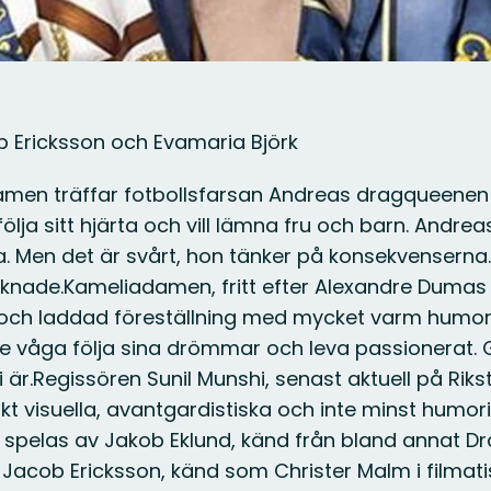
b Ericksson och Evamaria Björk
damen träffar fotbollsfarsan Andreas dragqueenen 
ölja sitt hjärta och vill lämna fru och barn. Andrea
. Men det är svårt, hon tänker på konsekvenserna.
äknade.Kameliadamen, fritt efter Alexandre Dumas
r och laddad föreställning med mycket varm humo
 inte våga följa sina drömmar och leva passionera
 vi är.Regissören Sunil Munshi, senast aktuell på 
visuella, avantgardistiska och inte minst humor
spelas av Jakob Eklund, känd från bland annat D
i Jacob Ericksson, känd som Christer Malm i filmat