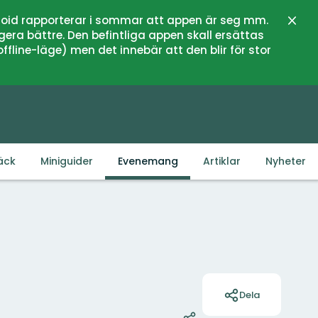
oid rapporterar i sommar att appen är seg mm.
Stän
gera bättre. Den befintliga appen skall ersättas
fline-läge) men det innebär att den blir för stor
äck
Miniguider
Evenemang
Artiklar
Nyheter
Åtgärder
Dela