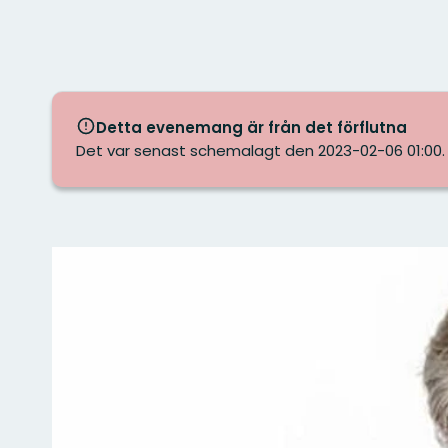
Detta evenemang är från det förflutna
Det var senast schemalagt den 2023-02-06 01:00.
Bilder