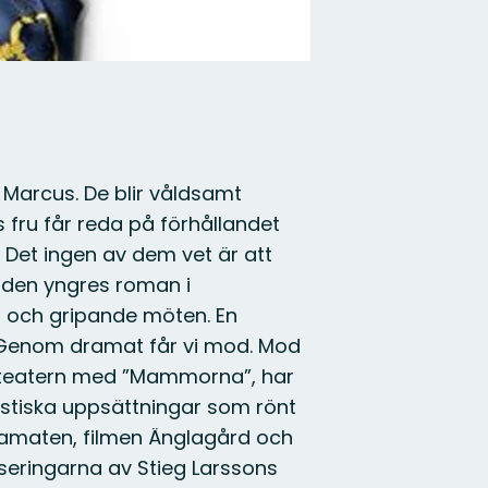
Marcus. De blir våldsamt
s fru får reda på förhållandet
 Det ingen av dem vet är att
 den yngres roman i
r och gripande möten. En
t. Genom dramat får vi mod. Mod
Riksteatern med ”Mammorna”, har
istiska uppsättningar som rönt
ramaten, filmen Änglagård och
iseringarna av Stieg Larssons