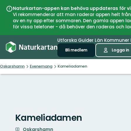
Naturkartan-appen kan behöva uppdateras för v
Vi rekommenderar att man raderar appen helt från si
av en ny app efter sommaren. Den gamla appen laddar
för vissa telefoner - då behöver den raderas och l
Utforska
Guider
Län
Kommuner
Bli medlem
Logga in
Oskarshamn
Evenemang
Kameliadamen
Kameliadamen
Oskarshamn