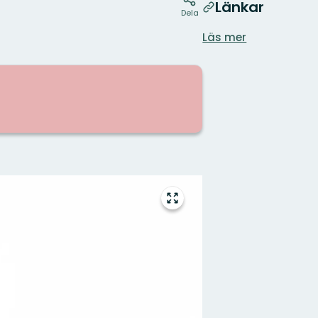
Länkar
Dela
Läs mer
Gå
till
helskärmsläge