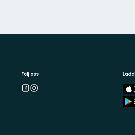
Följ oss
Ladd
Facebook
Instagram
App
Stor
App
Stor