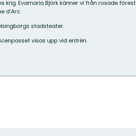
s krig. Evamaria Björk känner vi från rosade förest
e d’Arc.
lsingborgs stadsteater.
 Scenpasset visas upp vid entrén.