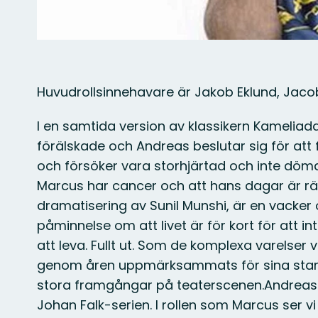
Huvudrollsinnehavare är Jakob Eklund, Jaco
I en samtida version av klassikern Kamelia
förälskade och Andreas beslutar sig för att f
och försöker vara storhjärtad och inte döma
Marcus har cancer och att hans dagar är r
dramatisering av Sunil Munshi, är en vacke
påminnelse om att livet är för kort för att
att leva. Fullt ut. Som de komplexa varelser
genom åren uppmärksammats för sina starkt 
stora framgångar på teaterscenen.Andreas 
Johan Falk-serien. I rollen som Marcus ser v