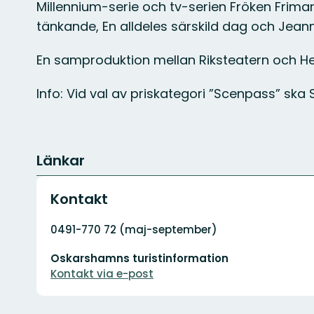
Millennium-serie och tv-serien Fröken Friman
tänkande, En alldeles särskild dag och Jeann
En samproduktion mellan Riksteatern och He
Info: Vid val av priskategori ”Scenpass” ska
Länkar
Kontakt
Adress
0491-770 72 (maj-september)
E-
Oskarshamns turistinformation
postadress
Kontakt via e-post