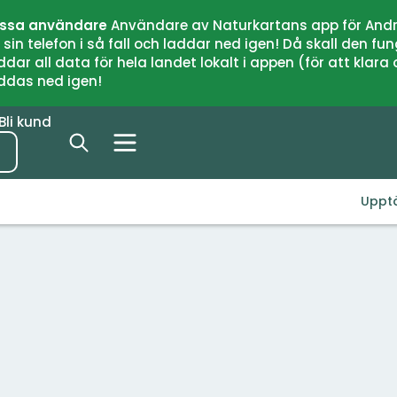
issa användare
Användare av Naturkartans app för Andr
n telefon i så fall och laddar ned igen! Då skall den fun
 all data för hela landet lokalt i appen (för att klara of
addas ned igen!
Bli kund
Uppt