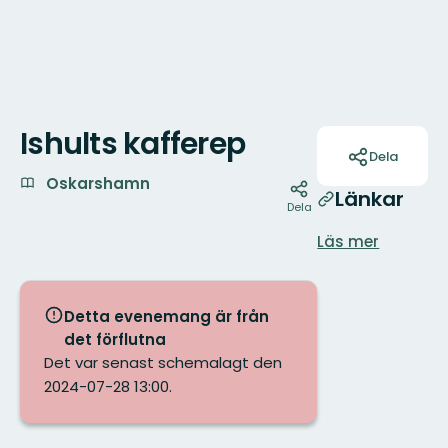
Ishults kafferep
Åtgärder
Dela
Oskarshamn
Länkar
Dela
Läs mer
Detta evenemang är från
det förflutna
Det var senast schemalagt den
2024-07-28 13:00.