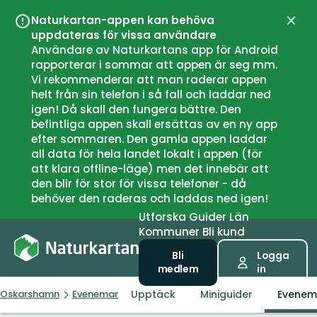
Naturkartan-appen kan behöva
Stän
uppdateras för vissa användare
Användare av Naturkartans app för Android
rapporterar i sommar att appen är seg mm.
Vi rekommenderar att man raderar appen
helt från sin telefon i så fall och laddar ned
igen! Då skall den fungera bättre. Den
befintliga appen skall ersättas av en ny app
efter sommaren. Den gamla appen laddar
all data för hela landet lokalt i appen (för
att klara offline-läge) men det innebär att
den blir för stor för vissa telefoner - då
behöver den raderas och laddas ned igen!
Utforska
Guider
Län
Kommuner
Bli kund
Bli
Logga
medlem
in
Upptäck
Miniguider
Evene
Oskarshamn
Evenemang
Ishults kafferep