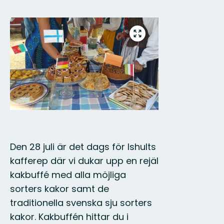
Bilder
Gå
till
helskärmsläge
Den 28 juli är det dags för Ishults
kafferep där vi dukar upp en rejäl
kakbuffé med alla möjliga
sorters kakor samt de
traditionella svenska sju sorters
kakor. Kakbuffén hittar du i