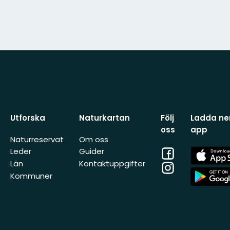
Utforska
Naturkartan
Följ
Ladda ner
oss
app
Naturreservat
Om oss
Facebook
App
Leder
Guider
Store
Län
Kontaktuppgifter
Instagram
App
Kommuner
Store