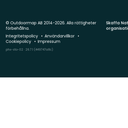
© Outdoormap AB 2014-2026. Alla rättigheter
Skaffa Natu
förbehållna.
organisat
Integritetspolicy
Användarvillkor
Cookiepolicy
Impressum
phx-sto-02 · 26.7.1 (449747a8c)