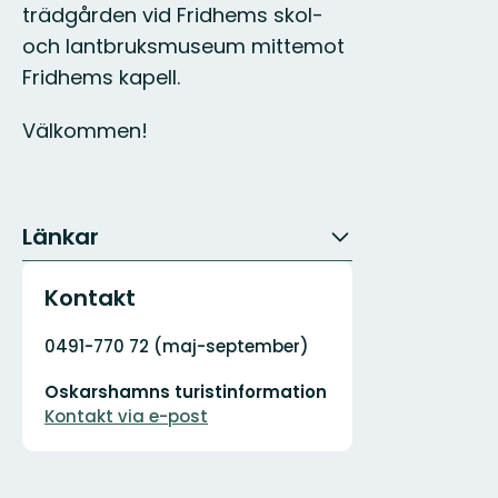
trädgården vid Fridhems skol-
och lantbruksmuseum mittemot
Fridhems kapell.
Välkommen!
Länkar
Kontakt
Adress
0491-770 72 (maj-september)
E-
Oskarshamns turistinformation
postadress
Kontakt via e-post