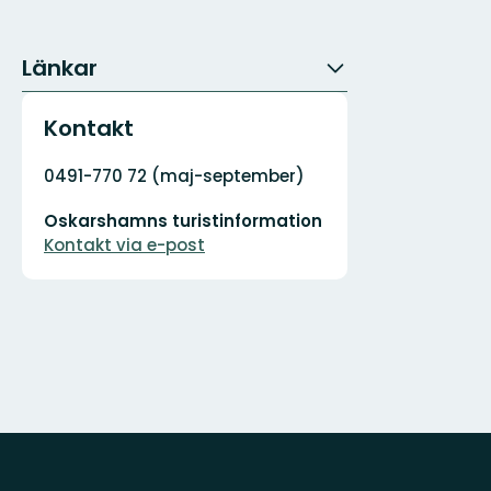
Länkar
Kontakt
Adress
0491-770 72 (maj-september)
E-
Oskarshamns turistinformation
postadress
Kontakt via e-post