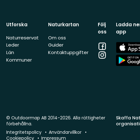
Utforska
Naturkartan
Följ
Ladda ner
oss
app
Naturreservat
Om oss
Facebook
App
Leder
Guider
Store
Län
Kontaktuppgifter
Instagram
App
Kommuner
Store
© Outdoormap AB 2014-2026. Alla rättigheter
Skaffa Natu
förbehållna.
organisat
Integritetspolicy
Användarvillkor
Cookiepolicy
Impressum