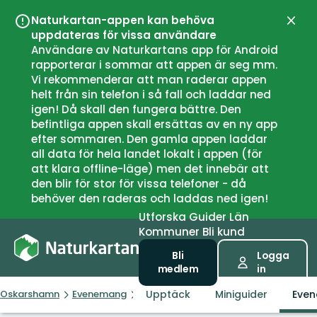
Naturkartan-appen kan behöva
Stän
uppdateras för vissa användare
Användare av Naturkartans app för Android
rapporterar i sommar att appen är seg mm.
Vi rekommenderar att man raderar appen
helt från sin telefon i så fall och laddar ned
igen! Då skall den fungera bättre. Den
befintliga appen skall ersättas av en ny app
efter sommaren. Den gamla appen laddar
all data för hela landet lokalt i appen (för
att klara offline-läge) men det innebär att
den blir för stor för vissa telefoner - då
behöver den raderas och laddas ned igen!
Utforska
Guider
Län
Kommuner
Bli kund
Bli
Logga
medlem
in
Upptäck
Miniguider
Eve
Oskarshamn
Evenemang
De vilda blommornas dag