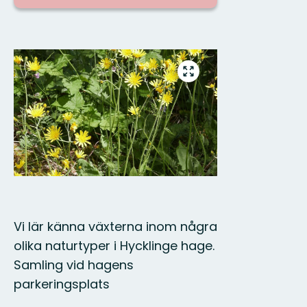
Bilder
Gå
till
helskärmsläge
Vi lär känna växterna inom några
olika naturtyper i Hycklinge hage.
Samling vid hagens
parkeringsplats