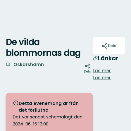
De vilda
Åtgärder
Dela
blommornas dag
Länkar
Oskarshamn
Läs mer
Dela
Läs mer
Detta evenemang är från
det förflutna
Det var senast schemalagt den
2024-06-16 13:00.