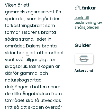
Viken är ett
Länkar
gammelskogsreservat. En
Länk till
sprickdal, som ingår i den
beskrivning av
förkastningsbrant som
Snårsjöleden
formar Tisarens branta
södra strand, leder in i
Guider
området. Dalens branta
sidor har gjort att området
varit svårtillgängligt för
skogsbruk. Barrskogen är
Askersund
därför gammal och
Vid
naturskogsartad. I
Sveriges
hemligaste
dalgångens botten rinner
skärgård
den lilla Ängabäcken fram.
Området ska få utvecklas
fritt så att skogen övergår