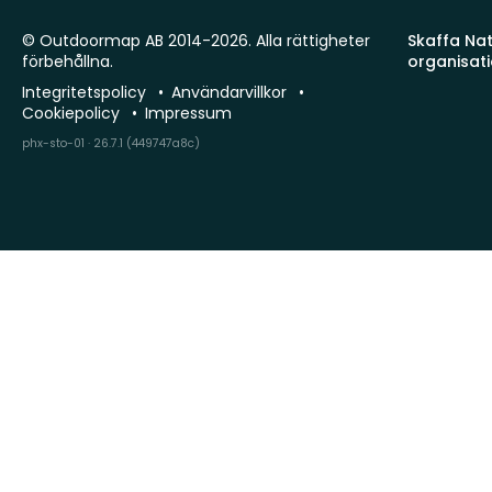
© Outdoormap AB 2014-2026. Alla rättigheter
Skaffa Natu
förbehållna.
organisat
Integritetspolicy
Användarvillkor
Cookiepolicy
Impressum
phx-sto-01 · 26.7.1 (449747a8c)