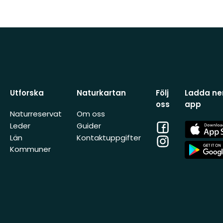
Utforska
Naturkartan
Följ
Ladda ner
oss
app
Naturreservat
Om oss
Facebook
App
Leder
Guider
Store
Län
Kontaktuppgifter
Instagram
App
Kommuner
Store