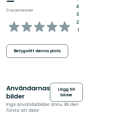
—
:
4
0 recensioner
:
3
av
:
2
:
1
5
stjärnor
Betygsätt denna plats
Användarnas
Lägg till
bilder
bilder
Inga användarbilder ännu. Bli den
första att dela!