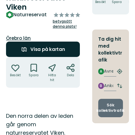
Besökt
Spara
Hitt
Viken
hit
av
Naturreservat
5
betygsätt
stjärnor
denna plats!
Län:
Örebro län
Ta dig hit
med
Visa på kartan
kollektivtr
Åtgärder
afik
Avresa
A
Hitta
Besökt
Spara
Hitta
Dela
närmas
hit
hållpla
Ankomst
B
Byt
avgång
och
ankomst
Sök
kollektivtrafik
Beskrivning
Den norra delen av leden
går genom
naturreservatet Viken.