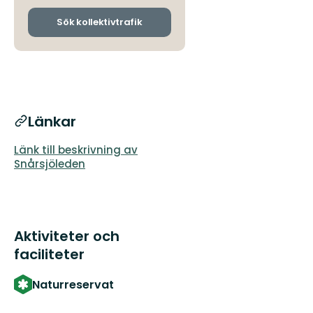
och
ankomsthållplatser
Sök kollektivtrafik
Länkar
Länk till beskrivning av
Snårsjöleden
Aktiviteter och
faciliteter
Naturreservat