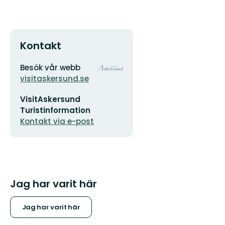
Kontakt
Adress
Organisationens
Besök vår webb
logotyp
visitaskersund.se
E-
VisitAskersund
postadress
Turistinformation
Kontakt via e-post
Jag har varit här
Jag har varit här