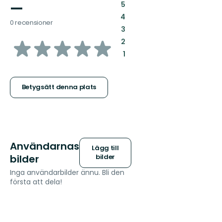
—
:
5
:
4
0 recensioner
:
3
av
:
2
:
1
5
stjärnor
Betygsätt denna plats
Användarnas
Lägg till
bilder
bilder
Inga användarbilder ännu. Bli den
första att dela!