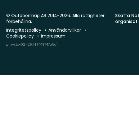
© Outdoormap AB 2014-2026. Alla rättigheter
Skaffa Natu
förbehållna.
organisat
Integritetspolicy
Användarvillkor
Cookiepolicy
Impressum
phx-sto-02 · 26.7.1 (449747a8c)