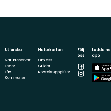
Utforska
Naturkartan
Följ
Ladda ner
oss
app
Naturreservat
Om oss
Facebook
App
Leder
Guider
Store
Län
Kontaktuppgifter
Instagram
App
Kommuner
Store