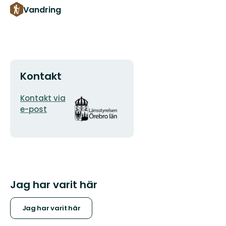
Vandring
Kontakt
E-
Organisationens
Kontakt via
postadress
logotyp
e-post
Jag har varit här
Jag har varit här