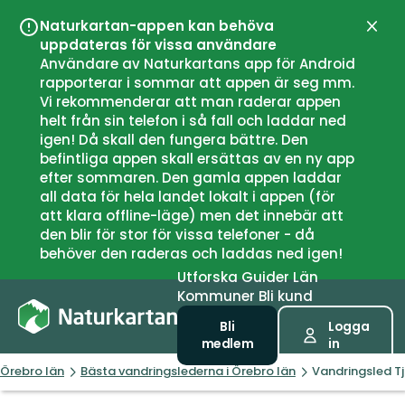
Naturkartan-appen kan behöva
Stän
uppdateras för vissa användare
Användare av Naturkartans app för Android
rapporterar i sommar att appen är seg mm.
Vi rekommenderar att man raderar appen
helt från sin telefon i så fall och laddar ned
igen! Då skall den fungera bättre. Den
befintliga appen skall ersättas av en ny app
efter sommaren. Den gamla appen laddar
all data för hela landet lokalt i appen (för
att klara offline-läge) men det innebär att
den blir för stor för vissa telefoner - då
behöver den raderas och laddas ned igen!
Utforska
Guider
Län
Kommuner
Bli kund
Bli
Logga
medlem
in
Örebro län
Bästa vandringslederna i Örebro län
Vandringsled T