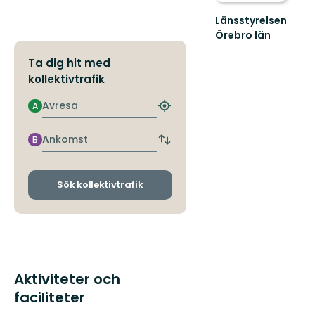
Länsstyrelsen
Örebro län
Ta dig hit med
kollektivtrafik
Avresa
A
Hitta
närmaste
hållplats
Ankomst
B
Byt
avgångs-
och
ankomsthållplatser
Sök kollektivtrafik
Aktiviteter och
faciliteter